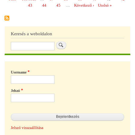
Oldalszámozás
tám
oldal
oldal
Page
43
Page
44
Page
45
…
Következő
Következő ›
Utolsó
Utolsó »
rés
oldal
oldal
Keresés a weboldalon
Keresés
Username
Jelszó
Jelszó visszaállítása