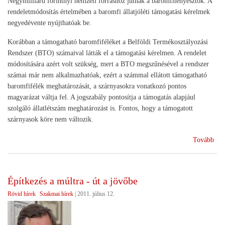
Négymilliárd forintnyi nemzeti forráshoz jutnak a baromfitenyésztők. A
rendeletmódosítás értelmében a baromfi állatjóléti támogatási kérelmek
negyedévente nyújthatóak be.
Korábban a támogatható baromfiféléket a Belföldi Termékosztályozási
Rendszer (BTO) számaival látták el a támogatási kérelmen. A rendelet
módosítására azért volt szükség, mert a BTO megszűnésével a rendszer
számai már nem alkalmazhatóak, ezért a számmal ellátott támogatható
baromfifélék meghatározását, a szárnyasokra vonatkozó pontos
magyarázat váltja fel. A jogszabály pontosítja a támogatás alapjául
szolgáló állatlétszám meghatározást is. Fontos, hogy a támogatott
szárnyasok köre nem változik.
(Né
Tovább
fori
jut
bar
Építkezés a múltra - út a jövőbe
álla
Rövid hírek
Szakmai hírek
|
2011. július 12.
tám
201
ben