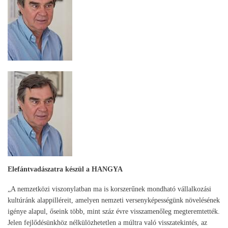
Elefántvadászatra készül a HANGYA
„A nemzetközi viszonylatban ma is korszerűnek mondható vállalkozási
kultúránk alappilléreit, amelyen nemzeti versenyképességünk növelésének
igénye alapul, őseink több, mint száz évre visszamenőleg megteremtették.
Jelen fejlődésünkhöz nélkülözhetetlen a múltra való visszatekintés, az