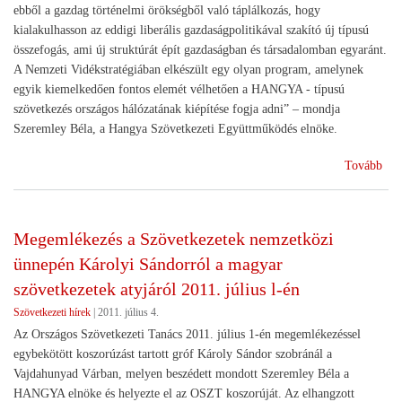
ebből a gazdag történelmi örökségből való táplálkozás, hogy
kialakulhasson az eddigi liberális gazdaságpolitikával szakító új típusú
összefogás, ami új struktúrát épít gazdaságban és társadalomban egyaránt.
A Nemzeti Vidékstratégiában elkészült egy olyan program, amelynek
egyik kiemelkedően fontos elemét vélhetően a HANGYA - típusú
szövetkezés országos hálózatának kiépítése fogja adni” – mondja
Szeremley Béla, a Hangya Szövetkezeti Együttműködés elnöke.
(Ép
Tovább
a
múl
-
Megemlékezés a Szövetkezetek nemzetközi
út
ünnepén Károlyi Sándorról a magyar
a
jöv
szövetkezetek atyjáról 2011. július l-én
Szövetkezeti hírek
|
2011. július 4.
Az Országos Szövetkezeti Tanács 2011. július 1-én megemlékezéssel
egybekötött koszorúzást tartott gróf Károly Sándor szobránál a
Vajdahunyad Várban, melyen beszédett mondott Szeremley Béla a
HANGYA elnöke és helyezte el az OSZT koszorúját. Az elhangzott