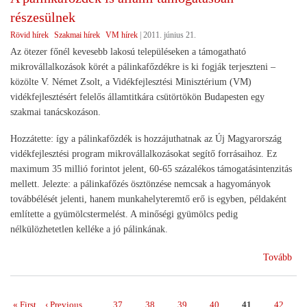
kap
részesülnek
a
ter
Rövid hírek
Szakmai hírek
VM hírek
|
2011. június 21.
Az ötezer főnél kevesebb lakosú településeken a támogatható
mikrovállalkozások körét a pálinkafőzdékre is ki fogják terjeszteni –
közölte V. Német Zsolt, a Vidékfejlesztési Minisztérium (VM)
vidékfejlesztésért felelős államtitkára csütörtökön Budapesten egy
szakmai tanácskozáson.
Hozzátette: így a pálinkafőzdék is hozzájuthatnak az Új Magyarország
vidékfejlesztési program mikrovállalkozásokat segítő forrásaihoz. Ez
maximum 35 millió forintot jelent, 60-65 százalékos támogatásintenzitás
mellett. Jelezte: a pálinkafőzés ösztönzése nemcsak a hagyományok
továbbélését jelenti, hanem munkahelyteremtő erő is egyben, példaként
említette a gyümölcstermelést. A minőségi gyümölcs pedig
nélkülözhetetlen kelléke a jó pálinkának.
(A
Tovább
pál
is
áll
Első
« First
Előző
‹ Previous
…
Page
37
Page
38
Page
39
Page
40
Page
41
Page
42