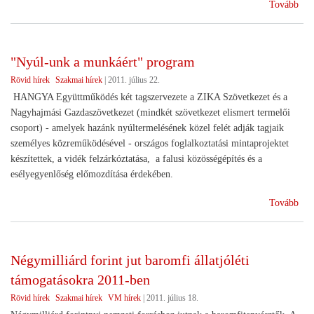
(Há
Tovább
hely
épí
és
"Nyúl-unk a munkáért" program
pia
Rövid hírek
Szakmai hírek
|
2011. július 22.
HANGYA Együttműködés két tagszervezete a ZIKA Szövetkezet és a
Nagyhajmási Gazdaszövetkezet (mindkét szövetkezet elismert termelői
csoport) - amelyek hazánk nyúltermelésének közel felét adják tagjaik
személyes közreműködésével - országos foglalkoztatási mintaprojektet
készítettek, a vidék felzárkóztatása, a falusi közösségépítés és a
esélyegyenlőség előmozdítása érdekében.
("N
Tovább
unk
a
mun
Négymilliárd forint jut baromfi állatjóléti
pro
támogatásokra 2011-ben
Rövid hírek
Szakmai hírek
VM hírek
|
2011. július 18.