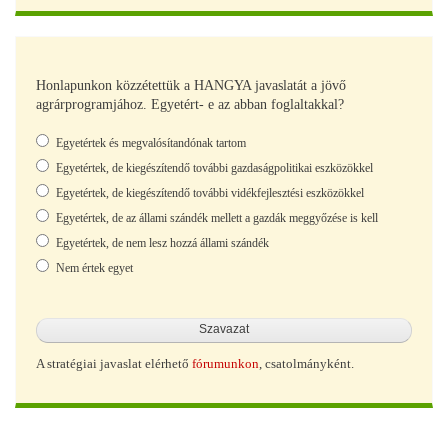
Honlapunkon közzétettük a HANGYA javaslatát a jövő
agrárprogramjához. Egyetért- e az abban foglaltakkal?
Választások
Egyetértek és megvalósítandónak tartom
Egyetértek, de kiegészítendő további gazdaságpolitikai eszközökkel
Egyetértek, de kiegészítendő további vidékfejlesztési eszközökkel
Egyetértek, de az állami szándék mellett a gazdák meggyőzése is kell
Egyetértek, de nem lesz hozzá állami szándék
Nem értek egyet
A stratégiai javaslat elérhető
fórumunkon
, csatolmányként.