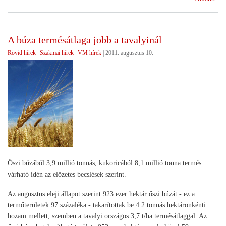
fels
és
a
A búza termésátlaga jobb a tavalyinál
kis
Rövid hírek
Szakmai hírek
VM hírek
|
2011. augusztus 10.
par
pro
Őszi búzából 3,9 millió tonnás, kukoricából 8,1 millió tonna termés
várható idén az előzetes becslések szerint.
Az augusztus eleji állapot szerint 923 ezer hektár őszi búzát - ez a
termőterületek 97 százaléka - takarítottak be 4.2 tonnás hektáronkénti
hozam mellett, szemben a tavalyi országos 3,7 t/ha termésátlaggal. Az