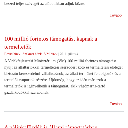
beszéd teljes szövegét az alábbiakban adjuk közre:
(Me
Tovább
a
Szö
nem
100 millió forintos támogatást kapnak a
ünn
termeltetők
Kár
Sán
Rövid hírek
Szakmai hírek
VM hírek
|
2011. július 4.
a
A Vidékfejlesztési Minisztérium (VM) 100 millió forintos támogatást
mag
nyújt az állattartókkal termeltetési szerződést kötő és termeltetési előleget
szö
biztosító kereskedelmi vállalkozások, az állati terméket feldolgozók és a
atyj
termelői csoportok részére. Újdonság, hogy az idén már azok a
201
termeltetők is igényelhetik a támogatást, akik vágómarha-tartó
júli
gazdálkodókkal szerződnek.
l-
én)
(10
Tovább
mil
fori
tám
A pálinkafőzdék is állami támogatásban