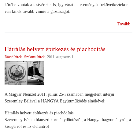
körébe vonták a testvéreket is, így váratlan események bekövetkeztekor
van kinek tovább vinnie a gazdaságot.
(Mó
Tovább
föl
meg
a
Hátrálás helyett építkezés és piachódítás
csal
Rövid hírek
Szakmai hírek
|
2011. augusztus 1.
gaz
A Magyar Nemzet 2011. július 25-i számában megjelent interjú
Szeremley Bélával a HANGYA Együttműködés elnökével:
Hátrálás helyett építkezés és piachódítás
Szeremley Béla a hiányzó kormánydöntésrõl, a Hangya-hagyományról, a
kisegérrõl és az elefántról