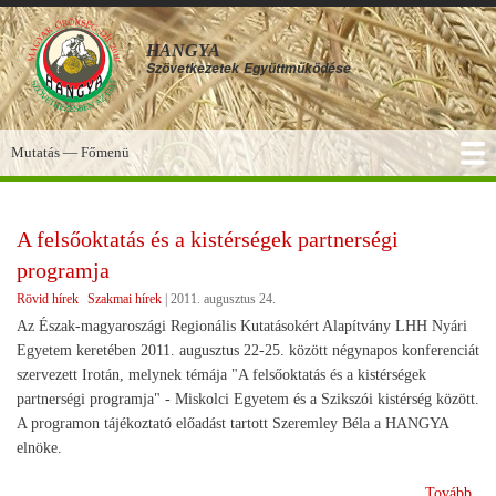
Ugrás
a
HANGYA
tartalomra
Szövetkezetek
Együttműködése
Mutatás — Főmenü
Főmenü
SZOLGÁLTATÁSOK
KÉPGALÉRIA
TUDÁSBÁZIS
A HANGYA
FÓRUM
HÍREK
A felsőoktatás és a kistérségek partnerségi
programja
Rövid hírek
Szakmai hírek
|
2011. augusztus 24.
Az Észak-magyaroszági Regionális Kutatásokért Alapítvány LHH Nyári
Egyetem keretében 2011. augusztus 22-25. között négynapos konferenciát
szervezett Irotán, melynek témája "A felsőoktatás és a kistérségek
partnerségi programja" - Miskolci Egyetem és a Szikszói kistérség között.
A programon tájékoztató előadást tartott Szeremley Béla a HANGYA
elnöke.
(A
Tovább