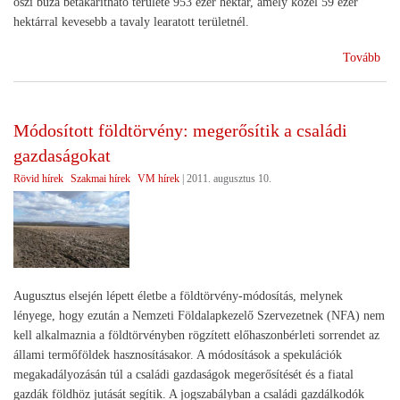
őszi búza betakarítható területe 953 ezer hektár, amely közel 59 ezer
hektárral kevesebb a tavaly learatott területnél.
(A
Tovább
búz
ter
job
Módosított földtörvény: megerősítik a családi
a
gazdaságokat
tava
Rövid hírek
Szakmai hírek
VM hírek
|
2011. augusztus 10.
Augusztus elsején lépett életbe a földtörvény-módosítás, melynek
lényege, hogy ezután a Nemzeti Földalapkezelő Szervezetnek (NFA) nem
kell alkalmaznia a földtörvényben rögzített előhaszonbérleti sorrendet az
állami termőföldek hasznosításakor. A módosítások a spekulációk
megakadályozásán túl a családi gazdaságok megerősítését és a fiatal
gazdák földhöz jutását segítik. A jogszabályban a családi gazdálkodók