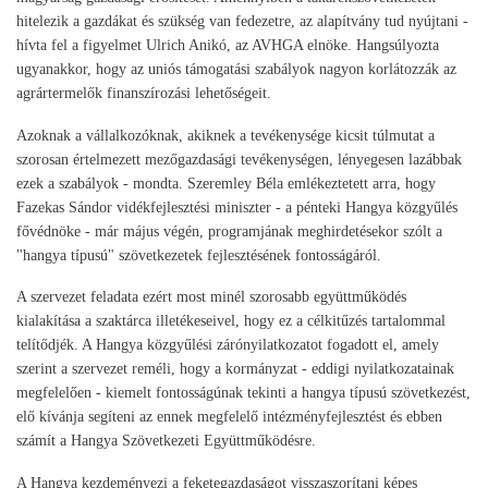
hitelezik a gazdákat és szükség van fedezetre, az alapítvány tud nyújtani -
hívta fel a figyelmet Ulrich Anikó, az AVHGA elnöke. Hangsúlyozta
ugyanakkor, hogy az uniós támogatási szabályok nagyon korlátozzák az
agrártermelők finanszírozási lehetőségeit.
Azoknak a vállalkozóknak, akiknek a tevékenysége kicsit túlmutat a
szorosan értelmezett mezőgazdasági tevékenységen, lényegesen lazábbak
ezek a szabályok - mondta. Szeremley Béla emlékeztetett arra, hogy
Fazekas Sándor vidékfejlesztési miniszter - a pénteki Hangya közgyűlés
fővédnöke - már május végén, programjának meghirdetésekor szólt a
"hangya típusú" szövetkezetek fejlesztésének fontosságáról.
A szervezet feladata ezért most minél szorosabb együttműködés
kialakítása a szaktárca illetékeseivel, hogy ez a célkitűzés tartalommal
telítődjék. A Hangya közgyűlési zárónyilatkozatot fogadott el, amely
szerint a szervezet reméli, hogy a kormányzat - eddigi nyilatkozatainak
megfelelően - kiemelt fontosságúnak tekinti a hangya típusú szövetkezést,
elő kívánja segíteni az ennek megfelelő intézményfejlesztést és ebben
számít a Hangya Szövetkezeti Együttműködésre.
A Hangya kezdeményezi a feketegazdaságot visszaszorítani képes