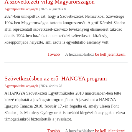
A szövetkezeti világ Magyarországon
Ágazatpolitikai anyagok
|
2025. augusztus 8.
2024-ben ünnepeltük azt, hogy a Szövetkezetek Nemzetközi Szövetsége
1904-ben Magyarországon tartotta kongresszusát. A gróf Károlyi Sándor
által reprezentált szövetkezet-szervező tevékenység elismerését tükröző
döntés 1904-ben hazánkat a nemzetközi szövetkezeti közösség
középpontjába helyezte, ami azóta is egyedülálló esemény volt.
(A
Tovább
A hozzászóláshoz
be kell jelentkezni
szövetkezeti
világ
Magyarországon)
Szövetkezésben az erő_HANGYA program
Ágazatpolitikai anyagok
|
2024. április 28.
A HANGYA Szövetkezeti Együttműködés 2010 márciusában-ben tette
közzé röpiratát a jövő agrárprogramjához. A javaslatot a HANGYA
Igazgató Tanácsa 2010. február 17.-én fogadta el, amely ülésen Font
Sándor , és Matolcsy György urak is további kiegészítő anyagokat várva
támogatásukról biztosították a javaslatot.
(Szövetkezésben
Tovább
A hozzászóláshoz
be kell jelentkezni