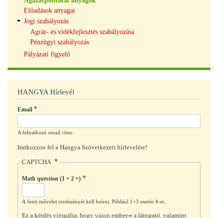
Ágazatpolitikai anyagok
navigáció
Előadások anyagai
Jogi szabályozás
Agrár- és vidékfejlesztés szabályozása
Pénzügyi szabályozás
Pályázati figyelő
HANGYA Hírlevél
Email
A feliratkozó email címe.
Iratkozzon fel a Hangya Szövetkezeti hírlevelére!
CAPTCHA
Math question (1 + 2 =)
A fenti művelet eredményét kell beírni. Például 1+3 esetén 4-et.
Ez a kérdés vizsgálja, hogy vajon ember-e a látogató, valamint