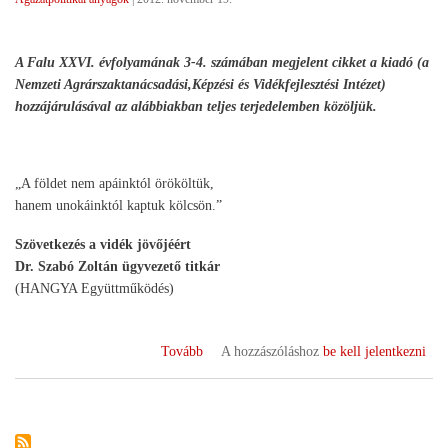
érdekében)
A Falu XXVI. évfolyamának 3-4. számában megjelent cikket a kiadó (a
Nemzeti Agrárszaktanácsadási,Képzési és Vidékfejlesztési Intézet)
hozzájárulásával az alábbiakban teljes terjedelemben közöljük.
„A földet nem apáinktól örököltük,
hanem unokáinktól kaptuk kölcsön.”
Szövetkezés a vidék jövőjéért
Dr. Szabó Zoltán ügyvezető titkár
(HANGYA Együttműködés)
(Gondolatok
Tovább
A hozzászóláshoz
be kell jelentkezni
a
szövetkezetek
nemzetközi
évéhez)