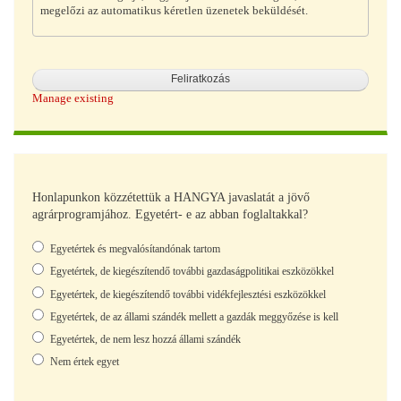
megelőzi az automatikus kéretlen üzenetek beküldését.
Manage existing
Honlapunkon közzétettük a HANGYA javaslatát a jövő
agrárprogramjához. Egyetért- e az abban foglaltakkal?
Választások
Egyetértek és megvalósítandónak tartom
Egyetértek, de kiegészítendő további gazdaságpolitikai eszközökkel
Egyetértek, de kiegészítendő további vidékfejlesztési eszközökkel
Egyetértek, de az állami szándék mellett a gazdák meggyőzése is kell
Egyetértek, de nem lesz hozzá állami szándék
Nem értek egyet