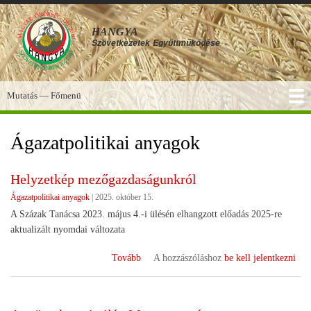
Ugrás
a
HANGYA
tartalomra
Szövetkezetek
Együttműködése
Mutatás — Főmenü
Főmenü
SZOLGÁLTATÁSOK
KÉPGALÉRIA
TUDÁSBÁZIS
A HANGYA
FÓRUM
HÍREK
Ágazatpolitikai anyagok
Helyzetkép mezőgazdaságunkról
Ágazatpolitikai anyagok
|
2025. október 15.
A Százak Tanácsa 2023. május 4.-i ülésén elhangzott előadás 2025-re
aktualizált nyomdai változata
(Helyzetkép
Tovább
A hozzászóláshoz
be kell jelentkezni
mezőgazdaságunkról)