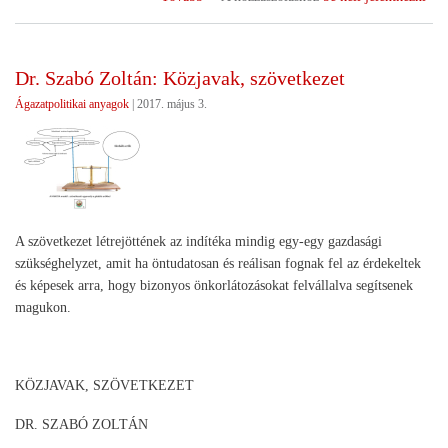
az
erő_HANGYA
program)
Dr. Szabó Zoltán: Közjavak, szövetkezet
Ágazatpolitikai anyagok
|
2017. május 3.
A szövetkezet létrejöttének az indítéka mindig egy-egy gazdasági
szükséghelyzet, amit ha öntudatosan és reálisan fognak fel az érdekeltek
és képesek arra, hogy bizonyos önkorlátozásokat felvállalva segítsenek
magukon.
KÖZJAVAK, SZÖVETKEZET
DR. SZABÓ ZOLTÁN