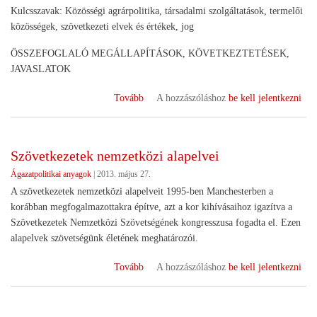
Kulcsszavak: Közösségi agrárpolitika, társadalmi szolgáltatások, termelői
közösségek, szövetkezeti elvek és értékek, jog
ÖSSZEFOGLALÓ MEGÁLLAPÍTÁSOK, KÖVETKEZTETÉSEK,
JAVASLATOK
(Dr.
Tovább
A hozzászóláshoz
be kell jelentkezni
Szabó
Zoltán:
Közjavak,
Szövetkezetek nemzetközi alapelvei
szövetkezet)
Ágazatpolitikai anyagok
|
2013. május 27.
A szövetkezetek nemzetközi alapelveit 1995-ben Manchesterben a
korábban megfogalmazottakra építve, azt a kor kihívásaihoz igazítva a
Szövetkezetek Nemzetközi Szövetségének kongresszusa fogadta el. Ezen
alapelvek szövetségünk életének meghatározói.
(Szövetkezetek
Tovább
A hozzászóláshoz
be kell jelentkezni
nemzetközi
alapelvei)