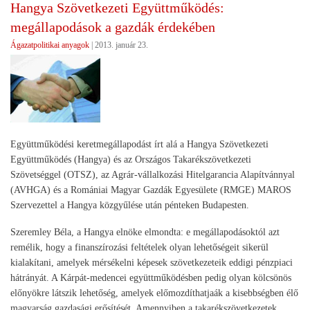
Hangya Szövetkezeti Együttműködés:
megállapodások a gazdák érdekében
Ágazatpolitikai anyagok
|
2013. január 23.
Együttműködési keretmegállapodást írt alá a Hangya Szövetkezeti
Együttműködés (Hangya) és az Országos Takarékszövetkezeti
Szövetséggel (OTSZ), az Agrár-vállalkozási Hitelgarancia Alapítvánnyal
(AVHGA) és a Romániai Magyar Gazdák Egyesülete (RMGE) MAROS
Szervezettel a Hangya közgyűlése után pénteken Budapesten.
Szeremley Béla, a Hangya elnöke elmondta: e megállapodásoktól azt
remélik, hogy a finanszírozási feltételek olyan lehetőségeit sikerül
kialakítani, amelyek mérsékelni képesek szövetkezeteik eddigi pénzpiaci
hátrányát. A Kárpát-medencei együttműködésben pedig olyan kölcsönös
előnyökre látszik lehetőség, amelyek előmozdíthatjaák a kisebbségben élő
magyarság gazdasági erősítését. Amennyiben a takarékszövetkezetek