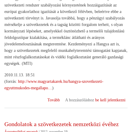
szövetkezeti rendszer szabályozási környezetének hozzáigazítását az
európai gyakorlathoz igazítását a következő félévben, beleértve ebbe a
szövetkezeti törvényt is. Javasolja továbbá, hogy a pénzügyi szabályozás
mérsékelje a szövetkezetek és a tagság közötti forgalom terheit, s olyan
kormányzati lépéseket, amelyekkel ösztönözhető a termelői tulajdonlású
feldolgozóipar kialakítása, a terméklánc átlátható és arányos
jövedelemelosztásának megteremtése. Kezdeményezi a Hangya azt is,
hogy a szövetkezetek megfelelő munkahelyteremtési támogatást kapjanak,
mint részfoglalkoztatásokat és vidéki foglalkoztatást generáló gazdasági
egységek. (MTI)
2010.11.13. 18:51
(forrás:
http://www.magyartakarek.hu/hangya-szovetkezeti-
egyuttmukodes-megallapo…
)
(Hangya
Tovább
A hozzászóláshoz
be kell jelentkezni
Szövetkezeti
Együttműködés:
megállapodások
Gondolatok a szövetkezetek nemzetközi évéhez
a
Ágazatpolitikai anyagok
|
2012. november 19.
gazdák