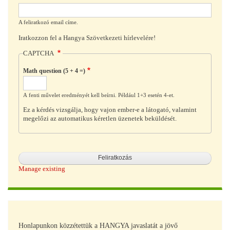
A feliratkozó email címe.
Iratkozzon fel a Hangya Szövetkezeti hírlevelére!
CAPTCHA
Math question (5 + 4 =)
A fenti művelet eredményét kell beírni. Például 1+3 esetén 4-et.
Ez a kérdés vizsgálja, hogy vajon ember-e a látogató, valamint
megelőzi az automatikus kéretlen üzenetek beküldését.
Manage existing
Honlapunkon közzétettük a HANGYA javaslatát a jövő