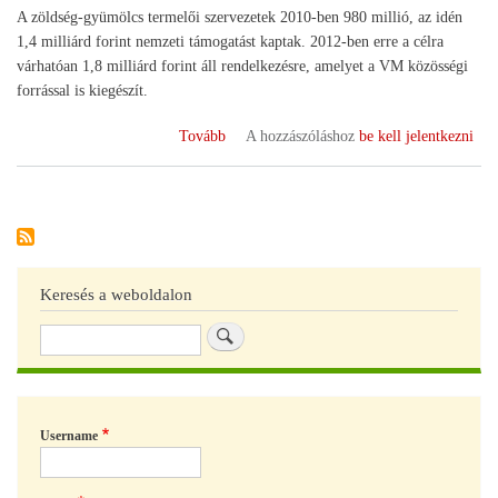
A zöldség-gyümölcs termelői szervezetek 2010-ben 980 millió, az idén
1,4 milliárd forint nemzeti támogatást kaptak. 2012-ben erre a célra
várhatóan 1,8 milliárd forint áll rendelkezésre, amelyet a VM közösségi
forrással is kiegészít.
(Egymilliárd
Tovább
A hozzászóláshoz
be kell jelentkezni
forintos
támogatás
a
zöldség-
gyümölcs
termelői
Keresés a weboldalon
szervezetek
együttműködésére)
Keresés
Username