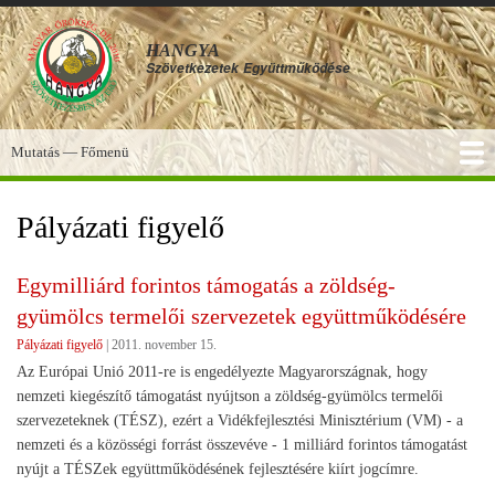
Ugrás
a
HANGYA
tartalomra
Szövetkezetek
Együttműködése
Mutatás — Főmenü
Főmenü
SZOLGÁLTATÁSOK
KÉPGALÉRIA
TUDÁSBÁZIS
A HANGYA
FÓRUM
HÍREK
Pályázati figyelő
Egymilliárd forintos támogatás a zöldség-
gyümölcs termelői szervezetek együttműködésére
Pályázati figyelő
|
2011. november 15.
Az Európai Unió 2011-re is engedélyezte Magyarországnak, hogy
nemzeti kiegészítő támogatást nyújtson a zöldség-gyümölcs termelői
szervezeteknek (TÉSZ), ezért a Vidékfejlesztési Minisztérium (VM) - a
nemzeti és a közösségi forrást összevéve - 1 milliárd forintos támogatást
nyújt a TÉSZek együttműködésének fejlesztésére kiírt jogcímre.