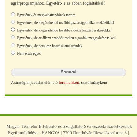
agrárprogramjához. Egyetért- e az abban foglaltakkal?
Választások
Egyetértek és megvalósítandónak tartom
Egyetértek, de kiegészítendő további gazdaságpolitikai eszközökkel
Egyetértek, de kiegészítendő további vidékfejlesztési eszközökkel
Egyetértek, de az állami szándék mellett a gazdák meggyőzése is kell
Egyetértek, de nem lesz hozzá állami szándék
Nem értek egyet
A stratégiai javaslat elérhető
fórumunkon
, csatolmányként.
Magyar Termelői Értékesítő és Szolgáltató Szervezetek/Szövetkezetek
Együttműködése - HANGYA | 7200 Dombóvár Riesz József utca 3.|