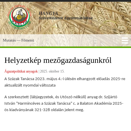
Ugrás
a
HANGYA
tartalomra
Szövetkezetek
Együttműködése
Mutatás — Főmenü
Főmenü
SZOLGÁLTATÁSOK
KÉPGALÉRIA
TUDÁSBÁZIS
A HANGYA
FÓRUM
HÍREK
Helyzetkép mezőgazdaságunkról
Ágazatpolitikai anyagok
|
2025. október 15.
A Százak Tanácsa 2023. május 4.-i ülésén elhangzott előadás 2025-re
aktualizált nyomdai változata
A szerkesztett (lábjegyzetek, és Utószó nélküli) anyag dr. Szíjártó
István "Harmincéves a Százak Tanácsa" c. a Balaton Akadémia 2025-
ös kiadványának 321-328 oldalán jelent meg.