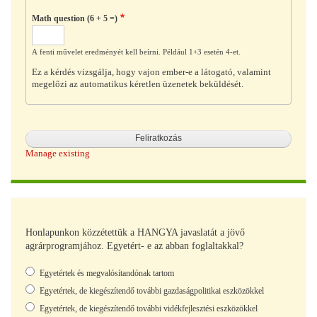
Math question (6 + 5 =)
A fenti művelet eredményét kell beírni. Például 1+3 esetén 4-et.
Ez a kérdés vizsgálja, hogy vajon ember-e a látogató, valamint
megelőzi az automatikus kéretlen üzenetek beküldését.
Manage existing
Honlapunkon közzétettük a HANGYA javaslatát a jövő
agrárprogramjához. Egyetért- e az abban foglaltakkal?
Választások
Egyetértek és megvalósítandónak tartom
Egyetértek, de kiegészítendő további gazdaságpolitikai eszközökkel
Egyetértek, de kiegészítendő további vidékfejlesztési eszközökkel