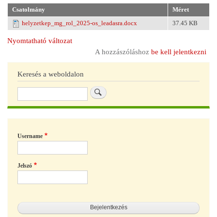
Csatolmány
Méret
helyzetkep_mg_rol_2025-os_leadasra.docx
37.45 KB
Nyomtatható változat
A hozzászóláshoz
be kell jelentkezni
Keresés a weboldalon
Keresés
Username
Jelszó