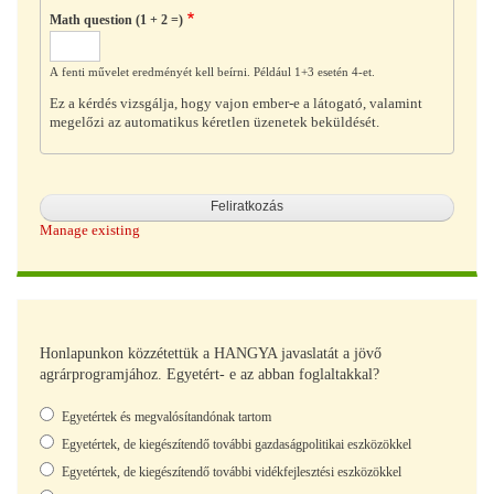
Math question (1 + 2 =)
A fenti művelet eredményét kell beírni. Például 1+3 esetén 4-et.
Ez a kérdés vizsgálja, hogy vajon ember-e a látogató, valamint
megelőzi az automatikus kéretlen üzenetek beküldését.
Manage existing
Honlapunkon közzétettük a HANGYA javaslatát a jövő
agrárprogramjához. Egyetért- e az abban foglaltakkal?
Választások
Egyetértek és megvalósítandónak tartom
Egyetértek, de kiegészítendő további gazdaságpolitikai eszközökkel
Egyetértek, de kiegészítendő további vidékfejlesztési eszközökkel