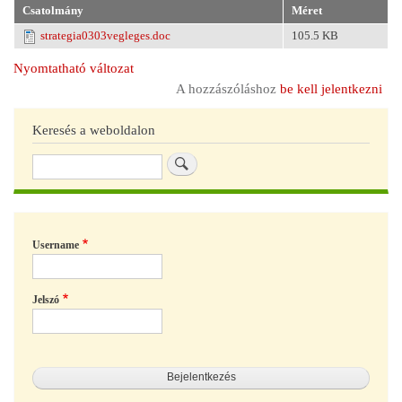
Csatolmány
Méret
strategia0303vegleges.doc
105.5 KB
Nyomtatható változat
A hozzászóláshoz
be kell jelentkezni
Keresés a weboldalon
Keresés
Username
Jelszó