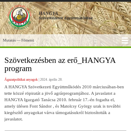
Ugrás
a
HANGYA
tartalomra
Szövetkezetek
Együttműködése
Mutatás — Főmenü
Főmenü
SZOLGÁLTATÁSOK
KÉPGALÉRIA
TUDÁSBÁZIS
A HANGYA
FÓRUM
HÍREK
Szövetkezésben az erő_HANGYA
program
Ágazatpolitikai anyagok
|
2024. április 28.
A HANGYA Szövetkezeti Együttműködés 2010 márciusában-ben
tette közzé röpiratát a jövő agrárprogramjához. A javaslatot a
HANGYA Igazgató Tanácsa 2010. február 17.-én fogadta el,
amely ülésen Font Sándor , és Matolcsy György urak is további
kiegészítő anyagokat várva támogatásukról biztosították a
javaslatot.