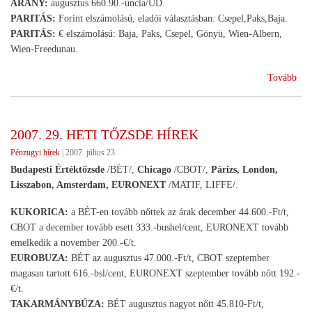
ARANY:
augusztus 660.90.-uncia/UD.
PARITÁS:
Forint elszámolású, eladói választásban: Csepel,Paks,Baja.
PARITÁS:
€ elszámolású: Baja, Paks, Csepel, Gönyü, Wien-Albern,
Wien-Freedunau.
(20
Tovább
30.
heti
tőz
2007. 29. HETI TŐZSDE HÍREK
hír
Pénzügyi hírek
|
2007. július 23.
Budapesti Értéktőzsde
/BÉT/,
Chicago
/CBOT/,
Párizs, London,
Lisszabon, Amsterdam, EURONEXT
/MATIF, LIFFE/.
KUKORICA:
a BÉT-en tovább nőttek az árak december 44.600.-Ft/t,
CBOT a december tovább esett 333.-bushel/cent, EURONEXT tovább
emelkedik a november 200.-€/t.
EUROBUZA:
BÉT az augusztus 47.000.-Ft/t, CBOT szeptember
magasan tartott 616.-bsl/cent, EURONEXT szeptember tovább nőtt 192.-
€/t.
TAKARMÁNYBÚZA:
BÉT augusztus nagyot nőtt 45.810-Ft/t,