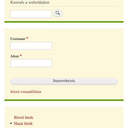
Keresés a weboldalon
Keresés
Username
Jelszó
Jelszó visszaállítása
Hírek
Rövid hírek
navigáció
Hazai hírek