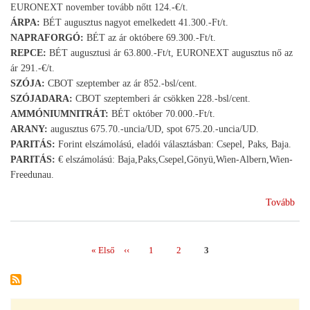
EURONEXT november tovább nőtt 124.-€/t.
ÁRPA:
BÉT augusztus nagyot emelkedett 41.300.-Ft/t.
NAPRAFORGÓ:
BÉT az ár októbere 69.300.-Ft/t.
REPCE:
BÉT augusztusi ár 63.800.-Ft/t, EURONEXT augusztus nő az
ár 291.-€/t.
SZÓJA:
CBOT szeptember az ár 852.-bsl/cent.
SZÓJADARA:
CBOT szeptemberi ár csökken 228.-bsl/cent.
AMMÓNIUMNITRÁT:
BÉT október 70.000.-Ft/t.
ARANY:
augusztus 675.70.-uncia/UD, spot 675.20.-uncia/UD.
PARITÁS:
Forint elszámolású, eladói választásban: Csepel, Paks, Baja.
PARITÁS:
€ elszámolású: Baja,Paks,Csepel,Gönyü,Wien-Albern,Wien-
Freedunau.
(20
Tovább
29.
HE
TŐ
Első
« Első
Előző
‹‹
Page
1
Page
2
Page
3
Oldalszámozás
HÍ
oldal
oldal