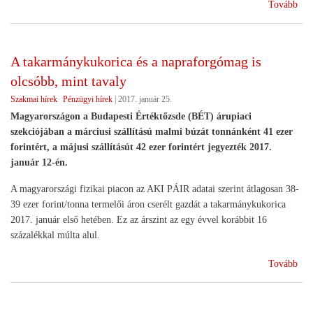
(En
Tovább
köv
A takarmánykukorica és a napraforgómag is
olcsóbb, mint tavaly
Szakmai hírek
Pénzügyi hírek
|
2017. január 25.
Magyarországon a Budapesti Értéktőzsde (BÉT) árupiaci
szekciójában a márciusi szállítású malmi búzát tonnánként 41 ezer
forintért, a májusi szállításút 42 ezer forintért jegyezték 2017.
január 12-én.
A magyarországi fizikai piacon az AKI PÁIR adatai szerint átlagosan 38-
39 ezer forint/tonna termelői áron cserélt gazdát a takarmánykukorica
2017. január első hetében. Ez az árszint az egy évvel korábbit 16
százalékkal múlta alul.
(A
Tovább
tak
és
a