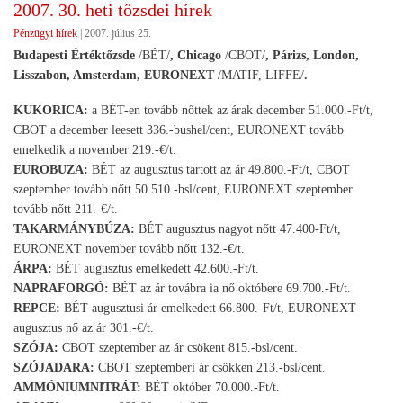
2007. 30. heti tőzsdei hírek
nap
Pénzügyi hírek
|
2007. július 25.
is
olc
Budapesti Értéktőzsde
/BÉT/
, Chicago
/CBOT/
, Párizs, London,
min
Lisszabon, Amsterdam, EURONEXT
/MATIF, LIFFE/
.
tav
KUKORICA:
a BÉT-en tovább nőttek az árak december 51.000.-Ft/t,
CBOT a december leesett 336.-bushel/cent, EURONEXT tovább
emelkedik a november 219.-€/t.
EUROBUZA:
BÉT az augusztus tartott az ár 49.800.-Ft/t, CBOT
szeptember tovább nőtt 50.510.-bsl/cent, EURONEXT szeptember
tovább nőtt 211.-€/t.
TAKARMÁNYBÚZA:
BÉT augusztus nagyot nőtt 47.400-Ft/t,
EURONEXT november tovább nőtt 132.-€/t.
ÁRPA:
BÉT augusztus emelkedett 42.600.-Ft/t.
NAPRAFORGÓ:
BÉT az ár továbra ia nő októbere 69.700.-Ft/t.
REPCE:
BÉT augusztusi ár emelkedett 66.800.-Ft/t, EURONEXT
augusztus nő az ár 301.-€/t.
SZÓJA:
CBOT szeptember az ár csökent 815.-bsl/cent.
SZÓJADARA:
CBOT szeptemberi ár csökken 213.-bsl/cent.
AMMÓNIUMNITRÁT:
BÉT október 70.000.-Ft/t.