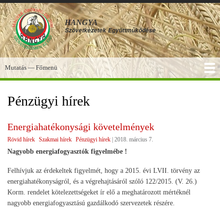
Ugrás
a
HANGYA
tartalomra
Szövetkezetek
Együttműködése
Mutatás — Főmenü
Főmenü
SZOLGÁLTATÁSOK
KÉPGALÉRIA
TUDÁSBÁZIS
A HANGYA
FÓRUM
HÍREK
Pénzügyi hírek
Energiahatékonysági követelmények
Rövid hírek
Szakmai hírek
Pénzügyi hírek
|
2018. március 7.
Nagyobb energiafogyasztók figyelmébe !
Felhívjuk az érdekeltek figyelmét, hogy a 2015. évi LVII. törvény az
energiahatékonyságról, és a végrehajtásáról szóló 122/2015. (V. 26.)
Korm. rendelet kötelezettségeket ír elő a meghatározott mértéknél
nagyobb energiafogyasztású gazdálkodó szervezetek részére.