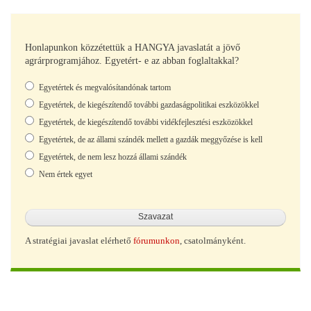
Honlapunkon közzétettük a HANGYA javaslatát a jövő
agrárprogramjához. Egyetért- e az abban foglaltakkal?
Választások
Egyetértek és megvalósítandónak tartom
Egyetértek, de kiegészítendő további gazdaságpolitikai eszközökkel
Egyetértek, de kiegészítendő további vidékfejlesztési eszközökkel
Egyetértek, de az állami szándék mellett a gazdák meggyőzése is kell
Egyetértek, de nem lesz hozzá állami szándék
Nem értek egyet
A stratégiai javaslat elérhető
fórumunkon
, csatolmányként.