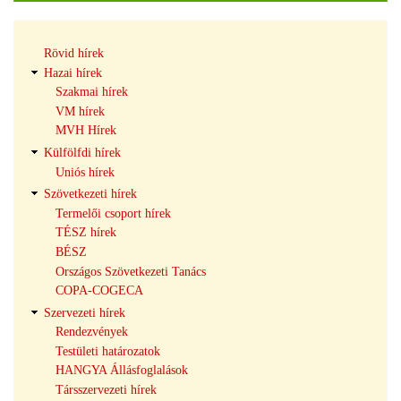
Hírek
Rövid hírek
navigáció
Hazai hírek
Szakmai hírek
VM hírek
MVH Hírek
Külfölfdi hírek
Uniós hírek
Szövetkezeti hírek
Termelői csoport hírek
TÉSZ hírek
BÉSZ
Országos Szövetkezeti Tanács
COPA-COGECA
Szervezeti hírek
Rendezvények
Testületi határozatok
HANGYA Állásfoglalások
Társszervezeti hírek