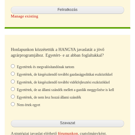
Manage existing
Honlapunkon közzétettük a HANGYA javaslatát a jövő
agrárprogramjához. Egyetért- e az abban foglaltakkal?
Választások
Egyetértek és megvalósítandónak tartom
Egyetértek, de kiegészítendő további gazdaságpolitikai eszközökkel
Egyetértek, de kiegészítendő további vidékfejlesztési eszközökkel
Egyetértek, de az állami szándék mellett a gazdák meggyőzése is kell
Egyetértek, de nem lesz hozzá állami szándék
Nem értek egyet
A stratégiai javaslat elérhető
fórumunkon
, csatolmányként.