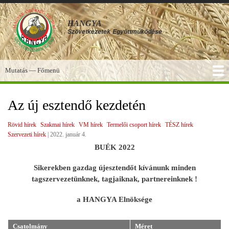
Ugrás
a
HANGYA
tartalomra
Szövetkezetek
Együttműködése
Mutatás — Főmenü
Főmenü
SZOLGÁLTATÁSOK
KÉPGALÉRIA
TUDÁSBÁZIS
A HANGYA
FÓRUM
HÍREK
Az új esztendő kezdetén
Rövid hírek
Szakmai hírek
VM hírek
Termelői csoport hírek
TÉSZ hírek
Szervezeti hírek
|
2022. január 4.
BUÉK 2022
Sikerekben gazdag újesztendőt kívánunk minden
tagszervezetünknek, tagjaiknak, partnereinknek !
a HANGYA Elnöksége
Csatolmány
Méret