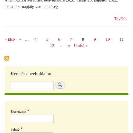
A támogatási kérelmek benyújtására 2020. május 25. napjától 2022.
május 25. napjáig van lehetőség.
(Ös
Tovább
a
kor
a
Első
« Első
Előző
‹‹
…
Page
4
Page
5
Page
6
Page
7
Page
8
Page
9
Page
10
Page
11
Oldalszámozás
ter
oldal
oldal
Page
12
…
Következő
››
Utolsó
Utolsó »
sze
oldal
oldal
létr
Keresés a weboldalon
Keresés
Username
Jelszó