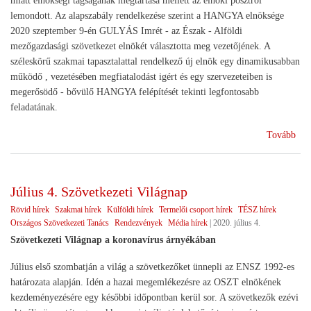
miatt elnökségi tagságának megtartása mellett az elnöki posztról
lemondott. Az alapszabály rendelkezése szerint a HANGYA elnöksége
2020 szeptember 9-én GULYÁS Imrét - az Észak - Alföldi
mezőgazdasági szövetkezet elnökét választotta meg vezetőjének. A
széleskörű szakmai tapasztalattal rendelkező új elnök egy dinamikusabban
működő , vezetésében megfiatalodást igért és egy szervezeteiben is
megerősödő - bővülő HANGYA felépítését tekinti legfontosabb
feladatának.
(Új
Tovább
eln
a
HA
Július 4. Szövetkezeti Világnap
élé
Rövid hírek
Szakmai hírek
Külföldi hírek
Termelői csoport hírek
TÉSZ hírek
Országos Szövetkezeti Tanács
Rendezvények
Média hírek
|
2020. július 4.
Szövetkezeti Világnap a koronavírus árnyékában
Július első szombatján a világ a szövetkezőket ünnepli az ENSZ 1992-es
határozata alapján. Idén a hazai megemlékezésre az OSZT elnökének
kezdeményezésére egy későbbi időpontban kerül sor. A szövetkezők ezévi