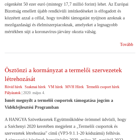
cégenként 50 ezer euró (mintegy 17,7 millió forint) lehet. Az Európai
Bizottság emellett újabb rendkívüli intézkedéseket is elfogadott és
közzétett azzal a céllal, hogy további támogatást nyújtson azoknak a
mezőgazdasági és élelmiszerpiacoknak, amelyeket a legnagyobb
mértékben sújt a koronavírus-járvány okozta válság.
(EU
Tovább
s
segí
az
Ösztönzi a kormányzat a termelői szervezetek
agr
létrehozását
Rövid hírek
Szakmai hírek
VM hírek
MVH Hírek
Termelői csoport hírek
Pályázatok
|
2020. május 4.
Ismét megnyílt a termelői csoportok támogatása jogcím a
Vidékfejlesztési Programban
A HANGYA Szövetkezetek Együttműködése örömmel üdvözli, hogy
a Széchenyi 2020 keretében megjelent a „Termelői csoportok és
szervezetek létrehozása” című (VP3-9.1.1-20 kódszámú) felhívás.