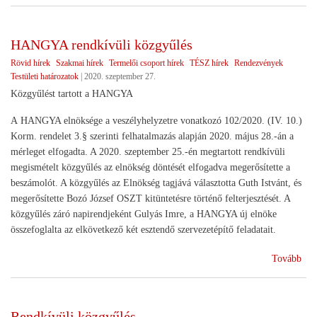
KA
jöv
HANGYA rendkívüli közgyűlés
Rövid hírek
Szakmai hírek
Termelői csoport hírek
TÉSZ hírek
Rendezvények
Testületi határozatok
|
2020. szeptember 27.
Közgyűlést tartott a HANGYA
A HANGYA elnöksége a veszélyhelyzetre vonatkozó 102/2020. (IV. 10.)
Korm. rendelet 3.§ szerinti felhatalmazás alapján 2020. május 28.-án a
mérleget elfogadta. A 2020. szeptember 25.-én megtartott rendkívüli
megismételt közgyűlés az elnökség döntését elfogadva megerősítette a
beszámolót. A közgyűlés az Elnökség tagjává választotta Guth Istvánt, és
megerősítette Bozó József OSZT kitüntetésre történő felterjesztését. A
közgyűlés záró napirendjeként Gulyás Imre, a HANGYA új elnöke
összefoglalta az elkövetkező két esztendő szervezetépítő feladatait.
(H
Tovább
ren
köz
Rendkívüli közgyűlés