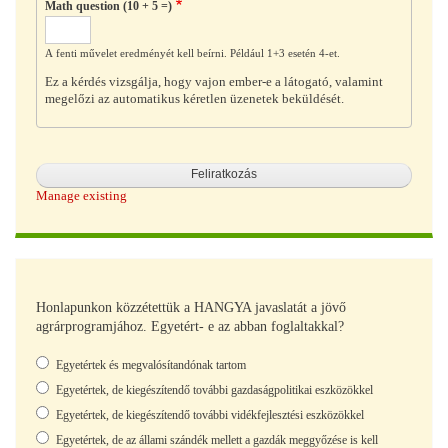
Math question (10 + 5 =)
A fenti művelet eredményét kell beírni. Például 1+3 esetén 4-et.
Ez a kérdés vizsgálja, hogy vajon ember-e a látogató, valamint
megelőzi az automatikus kéretlen üzenetek beküldését.
Manage existing
Honlapunkon közzétettük a HANGYA javaslatát a jövő
agrárprogramjához. Egyetért- e az abban foglaltakkal?
Választások
Egyetértek és megvalósítandónak tartom
Egyetértek, de kiegészítendő további gazdaságpolitikai eszközökkel
Egyetértek, de kiegészítendő további vidékfejlesztési eszközökkel
Egyetértek, de az állami szándék mellett a gazdák meggyőzése is kell