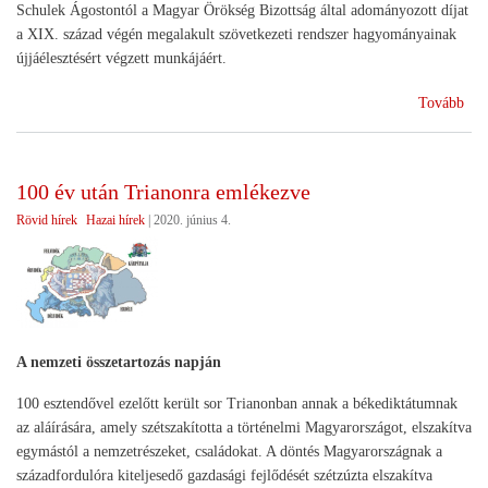
Schulek Ágostontól a Magyar Örökség Bizottság által adományozott díjat
a XIX. század végén megalakult szövetkezeti rendszer hagyományainak
újjáélesztésért végzett munkájáért.
(A
Tovább
HA
Mag
Örö
100 év után Trianonra emlékezve
Díj
Rövid hírek
Hazai hírek
|
2020. június 4.
)
A nemzeti összetartozás napján
100 esztendővel ezelőtt került sor Trianonban annak a békediktátumnak
az aláírására, amely szétszakította a történelmi Magyarországot, elszakítva
egymástól a nemzetrészeket, családokat. A döntés Magyarországnak a
századfordulóra kiteljesedő gazdasági fejlődését szétzúzta elszakítva