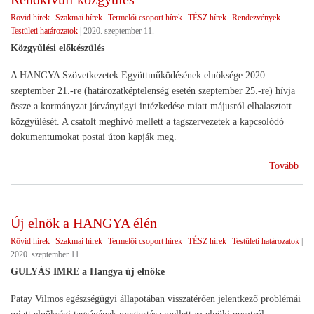
Rövid hírek
Szakmai hírek
Termelői csoport hírek
TÉSZ hírek
Rendezvények
Testületi határozatok
|
2020. szeptember 11.
Közgyűlési előkészülés
A HANGYA Szövetkezetek Együttműködésének elnöksége 2020.
szeptember 21.-re (határozatképtelenség esetén szeptember 25.-re) hívja
össze a kormányzat járványügyi intézkedése miatt májusról elhalasztott
közgyűlését. A csatolt meghívó mellett a tagszervezetek a kapcsolódó
dokumentumokat postai úton kapják meg.
(Re
Tovább
köz
Új elnök a HANGYA élén
Rövid hírek
Szakmai hírek
Termelői csoport hírek
TÉSZ hírek
Testületi határozatok
|
2020. szeptember 11.
GULYÁS IMRE a Hangya új elnöke
Patay Vilmos egészségügyi állapotában visszatérően jelentkező problémái