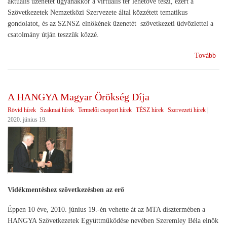
aktuális üzenetét ugyanakkor a virtuális tér lehetővé teszi, ezért a
Szövetkezetek Nemzetközi Szervezete által közzétett tematikus
gondolatot, és az SZNSZ elnökének üzenetét szövetkezeti üdvözlettel a
csatolmány útján teszzük közzé.
(Júl
Tovább
4.
Szö
Vil
A HANGYA Magyar Örökség Díja
Rövid hírek
Szakmai hírek
Termelői csoport hírek
TÉSZ hírek
Szervezeti hírek
|
2020. június 19.
Vidékmentéshez szövetkezésben az erő
Éppen 10 éve, 2010. június 19.-én vehette át az MTA dísztermében a
HANGYA Szövetkezetek Együttműködése nevében Szeremley Béla elnök