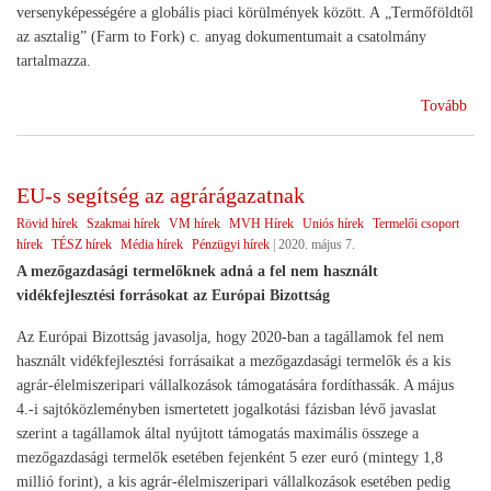
versenyképességére a globális piaci körülmények között. A „Termőföldtől
az asztalig” (Farm to Fork) c. anyag dokumentumait a csatolmány
tartalmazza.
(Te
Tovább
az
aszt
EU-s segítség az agrárágazatnak
Rövid hírek
Szakmai hírek
VM hírek
MVH Hírek
Uniós hírek
Termelői csoport
hírek
TÉSZ hírek
Média hírek
Pénzügyi hírek
|
2020. május 7.
A mezőgazdasági termelőknek adná a fel nem használt
vidékfejlesztési forrásokat az Európai Bizottság
Az Európai Bizottság javasolja, hogy 2020-ban a tagállamok fel nem
használt vidékfejlesztési forrásaikat a mezőgazdasági termelők és a kis
agrár-élelmiszeripari vállalkozások támogatására fordíthassák. A május
4.-i sajtóközleményben ismertetett jogalkotási fázisban lévő javaslat
szerint a tagállamok által nyújtott támogatás maximális összege a
mezőgazdasági termelők esetében fejenként 5 ezer euró (mintegy 1,8
millió forint), a kis agrár-élelmiszeripari vállalkozások esetében pedig