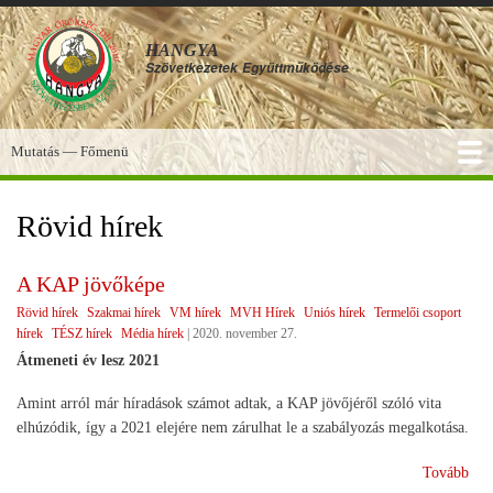
Ugrás
a
HANGYA
tartalomra
Szövetkezetek
Együttműködése
Mutatás — Főmenü
Főmenü
SZOLGÁLTATÁSOK
KÉPGALÉRIA
TUDÁSBÁZIS
A HANGYA
FÓRUM
HÍREK
Rövid hírek
A KAP jövőképe
Rövid hírek
Szakmai hírek
VM hírek
MVH Hírek
Uniós hírek
Termelői csoport
hírek
TÉSZ hírek
Média hírek
|
2020. november 27.
Átmeneti év lesz 2021
Amint arról már híradások számot adtak, a KAP jövőjéről szóló vita
elhúzódik, így a 2021 elejére nem zárulhat le a szabályozás megalkotása.
(A
Tovább