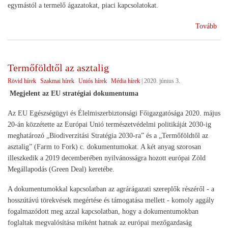
egymástól a termelő ágazatokat, piaci kapcsolatokat.
(10
Tovább
év
utá
Tri
Termőföldtől az asztalig
eml
Rövid hírek
Szakmai hírek
Uniós hírek
Média hírek
|
2020. június 3.
Megjelent az EU stratégiai dokumentuma
Az EU Egészségügyi és Élelmiszerbiztonsági Főigazgatósága 2020. május
20-án közzétette az Európai Unió természetvédelmi politikáját 2030-ig
meghatározó „Biodiverzitási Stratégia 2030-ra” és a „Termőföldtől az
asztalig” (Farm to Fork) c. dokumentumokat. A két anyag szorosan
illeszkedik a 2019 decemberében nyilvánosságra hozott európai Zöld
Megállapodás (Green Deal) keretébe.
A dokumentumokkal kapcsolatban az agrárágazati szereplők részéről - a
hosszútávú törekvések megértése és támogatása mellett - komoly aggály
fogalmazódott meg azzal kapcsolatban, hogy a dokumentumokban
foglaltak megvalósítása miként hatnak az európai mezőgazdaság