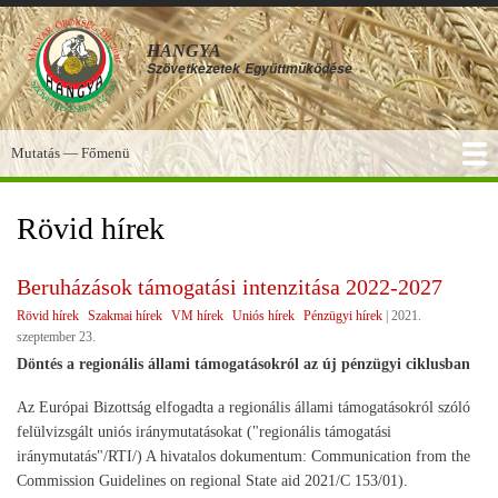
Ugrás
a
HANGYA
tartalomra
Szövetkezetek
Együttműködése
Mutatás — Főmenü
Főmenü
SZOLGÁLTATÁSOK
KÉPGALÉRIA
TUDÁSBÁZIS
A HANGYA
FÓRUM
HÍREK
Rövid hírek
Beruházások támogatási intenzitása 2022-2027
Rövid hírek
Szakmai hírek
VM hírek
Uniós hírek
Pénzügyi hírek
|
2021.
szeptember 23.
Döntés a regionális állami támogatásokról az új pénzügyi ciklusban
Az Európai Bizottság elfogadta a regionális állami támogatásokról szóló
felülvizsgált uniós iránymutatásokat ("regionális támogatási
iránymutatás"/RTI/) A hivatalos dokumentum: Communication from the
Commission Guidelines on regional State aid 2021/C 153/01).