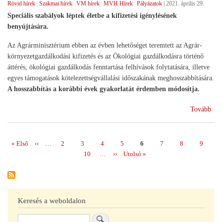
Rövid hírek
Szakmai hírek
VM hírek
MVH Hírek
Pályázatok
|
2021. április 29.
Speciális szabályok léptek életbe a kifizetési igénylésének
benyújtására.
Az Agrárminisztérium ebben az évben lehetőséget teremtett az Agrár-
környezetgazdálkodási kifizetés és az Ökológiai gazdálkodásra történő
áttérés, ökológiai gazdálkodás fenntartása felhívások folytatására, illetve
egyes támogatások kötelezettségvállalási időszakának meghosszabbítására.
A hosszabbítás a korábbi évek gyakorlatát érdemben módosítja.
(Mó
Tovább
az
agr
kör
Első
« Első
Előző
‹‹
…
Page
2
Page
3
Page
4
Page
5
Page
6
Page
7
Page
8
Page
9
Oldalszámozás
és
oldal
oldal
Page
10
…
Következő
››
Utolsó
Utolsó »
öko
oldal
oldal
gaz
tám
)
Keresés a weboldalon
Keresés