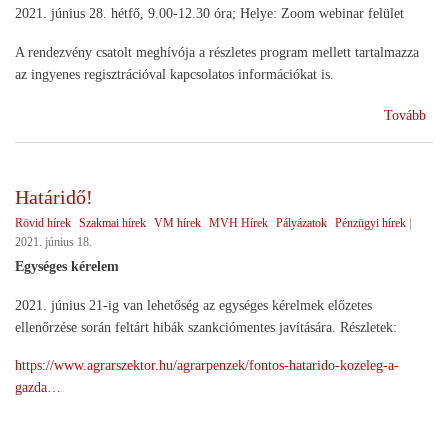
2021. június 28. hétfő, 9.00-12.30 óra; Helye: Zoom webinar felület
A rendezvény csatolt meghívója a részletes program mellett tartalmazza
az ingyenes regisztrációval kapcsolatos információkat is.
(Ko
Tovább
a
gén
koc
Határidő!
Rövid hírek
Szakmai hírek
VM hírek
MVH Hírek
Pályázatok
Pénzügyi hírek
|
2021. június 18.
Egységes kérelem
2021. június 21-ig van lehetőség az egységes kérelmek előzetes
ellenőrzése során feltárt hibák szankciómentes javítására. Részletek:
https://www.agrarszektor.hu/agrarpenzek/fontos-hatarido-kozeleg-a-
gazda…