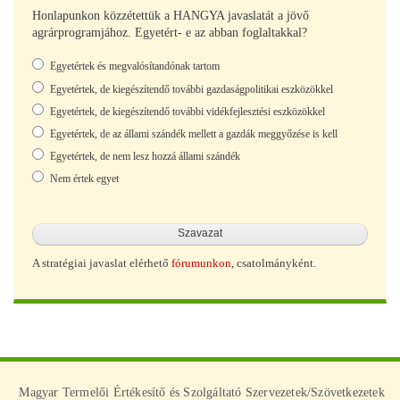
Honlapunkon közzétettük a HANGYA javaslatát a jövő
agrárprogramjához. Egyetért- e az abban foglaltakkal?
Választások
Egyetértek és megvalósítandónak tartom
Egyetértek, de kiegészítendő további gazdaságpolitikai eszközökkel
Egyetértek, de kiegészítendő további vidékfejlesztési eszközökkel
Egyetértek, de az állami szándék mellett a gazdák meggyőzése is kell
Egyetértek, de nem lesz hozzá állami szándék
Nem értek egyet
A stratégiai javaslat elérhető
fórumunkon
, csatolmányként.
Magyar Termelői Értékesítő és Szolgáltató Szervezetek/Szövetkezetek