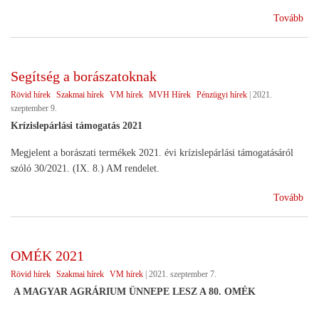
(Be
Tovább
tám
inte
202
Segítség a borászatoknak
202
Rövid hírek
Szakmai hírek
VM hírek
MVH Hírek
Pénzügyi hírek
|
2021.
szeptember 9.
Krízislepárlási támogatás 2021
Megjelent a borászati termékek 2021. évi krízislepárlási támogatásáról
szóló 30/2021. (IX. 8.) AM rendelet.
(Se
Tovább
a
bor
OMÉK 2021
Rövid hírek
Szakmai hírek
VM hírek
|
2021. szeptember 7.
A MAGYAR AGRÁRIUM ÜNNEPE LESZ A 80. OMÉK