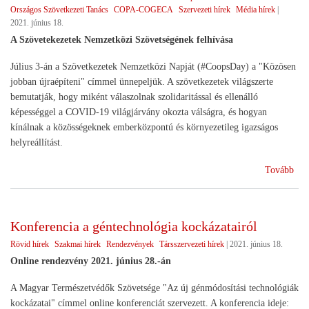
Országos Szövetkezeti Tanács
COPA-COGECA
Szervezeti hírek
Média hírek
|
2021. június 18.
A Szövetekezetek Nemzetközi Szövetségének felhívása
Július 3-án a Szövetkezetek Nemzetközi Napját (#CoopsDay) a "Közösen
jobban újraépíteni" címmel ünnepeljük. A szövetkezetek világszerte
bemutatják, hogy miként válaszolnak szolidaritással és ellenálló
képességgel a COVID-19 világjárvány okozta válságra, és hogyan
kínálnak a közösségeknek emberközpontú és környezetileg igazságos
helyreállítást.
(Id
Tovább
júli
3.
a
Konferencia a géntechnológia kockázatairól
szö
Rövid hírek
Szakmai hírek
Rendezvények
Társszervezeti hírek
|
2021. június 18.
vil
Online rendezvény 2021. június 28.-án
A Magyar Természetvédők Szövetsége "Az új génmódosítási technológiák
kockázatai" címmel online konferenciát szervezett. A konferencia ideje: