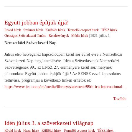
tám
exp
)
Együtt jobban építjük újjá!
Rövid hírek
Szakmai hírek
Külföldi hírek
Termelői csoport hírek
TÉSZ hírek
Országos Szövetkezeti Tanács
Rendezvények
Média hírek
|
2021. július 1.
Nemzetközi Szövetkezeti Nap
Július első hétvégéhez kapcsolódóan kerül sor évről évre a Nemzetközi
Szövetkezeti Nap megünneplésére. Idén a Szövetkezetek Nemzetközi
Szövetségének 99., az ENSZ 27. eseményére kerül sor, melynek
jelmondata: Együtt jobban építjük újjá.! Az SZNSZ ezzel kapcsolatos
felhívása, programjai a következő linken érhetők el:
https://www.ica.coop/en/media/library/statement/99th-ica-international-…
(Eg
Tovább
job
épí
újjá
Idén július 3. a szövetkezeti világnap
Rövid hírek
Hazai hírek
Külföldi hírek
Termelői csoport hírek
TÉSZ hírek