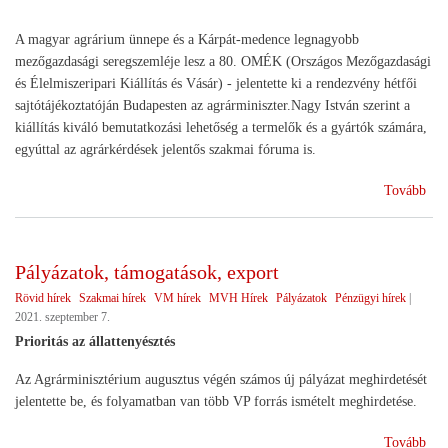
A magyar agrárium ünnepe és a Kárpát-medence legnagyobb
mezőgazdasági seregszemléje lesz a 80. OMÉK (Országos Mezőgazdasági
és Élelmiszeripari Kiállítás és Vásár) - jelentette ki a rendezvény hétfői
sajtótájékoztatóján Budapesten az agrárminiszter.Nagy István szerint a
kiállítás kiváló bemutatkozási lehetőség a termelők és a gyártók számára,
egyúttal az agrárkérdések jelentős szakmai fóruma is.
(O
Tovább
202
Pályázatok, támogatások, export
Rövid hírek
Szakmai hírek
VM hírek
MVH Hírek
Pályázatok
Pénzügyi hírek
|
2021. szeptember 7.
Prioritás az állattenyésztés
Az Agrárminisztérium augusztus végén számos új pályázat meghirdetését
jelentette be, és folyamatban van több VP forrás ismételt meghirdetése.
(Pá
Tovább