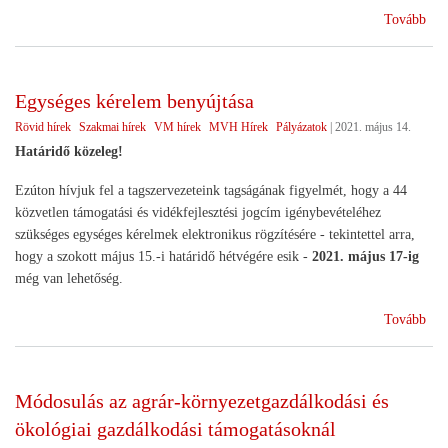
(Ha
Tovább
Egységes kérelem benyújtása
Rövid hírek
Szakmai hírek
VM hírek
MVH Hírek
Pályázatok
|
2021. május 14.
Határidő közeleg!
Ezúton hívjuk fel a tagszervezeteink tagságának figyelmét, hogy a 44
közvetlen támogatási és vidékfejlesztési jogcím igénybevételéhez
szükséges egységes kérelmek elektronikus rögzítésére - tekintettel arra,
hogy a szokott május 15.-i határidő hétvégére esik -
2021. május 17-ig
még van lehetőség.
(Eg
Tovább
kér
ben
Módosulás az agrár-környezetgazdálkodási és
ökológiai gazdálkodási támogatásoknál