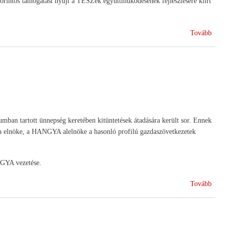
 forintos támogatást nyújt a TÉSZek együttműködésének fejlesztésére kiírt
1912-
ben)
(Egym
Tovább
forint
támog
a
zölds
gyümö
terme
szerv
mban tartott ünnepség keretében kitüntetések átadására került sor. Ennek
együt
ga elnöke, a HANGYA alelnöke a hasonló profilú gazdaszövetkezetek
NGYA vezetése.
(Kitün
Tovább