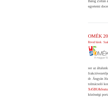
Balog Zoltán á
egyetemi docen
OMÉK 20
Rövid hírek
Sza
sor az általu
frakcióvezetőj
dr. Ángyán Józ
tolmácsoló kon
X45BU&featur
közösségi port