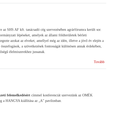
2011)
 az SHS AF kft. tanácsadó cég szervezésében agrárfórumra került sor.
ormányzati lépéseket, amelyek az állami földterületek bérleti
zegezte azokat az elveket, amellyel még az idén, illetve a jövő év elején a
 összefogások, a szövetkezések fontosságát különösen annak érdekében,
nőségű élelmiszerekhez jussanak.
(Föld
Tovább
és
szöve
i felemelkedésért
címmel konferenciát szervezünk az OMÉK
meg a HANGYA kiállítása az „A” pavilonban.