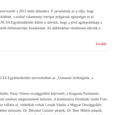
ervezetét a 2013 utáni időszakra. E javaslatnak az a célja, hogy
tődését, s ezáltal valamennyi európai polgárnak egészséges és jó
 HANGYA Együttműködés külön is üdvözli, hogy a jövő agrárpolitikája a
ebb élelmiszerlánc kialakítását. Az alábbiakban részletesen idézzük a
(A
Tovább
Közös
Agrár
2013
után)
GYA Együttműködés szervezésében az „Útmutató örökségünk, a
elnöke, Patay Vilmos országgyűlési képviselő, a Kisgazda Parlamenti
ti rendszer megteremtését helyezte. A konferencia fővédnöki tisztét Font
ke vállalta el, védnökök voltak Lezsák Sándor a Magyar Országgyűlés
delmi miniszter, Dr. Bölcskei Gusztáv püspök, Dr. Beer Miklós püspök,