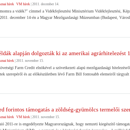
kmai hírek
VM hírek
|
2011. december 14.
ámomra a vidék?" címmel a Vidékfejlesztési Minisztérium Vidékfejlesztési, K
 2011. december 14-én a Magyar Mezőgazdasági Múzeumban (Budapest, Városli
ldák alapján dolgozták ki az amerikai agrárhitelezést 
kmai hírek
|
2011. november 15.
övetségi Farm Credit elnökével a szövetkezeti alapú mezőgazdasági hitelezésről
tek szerepéről és az előkészületben lévő Farm Bill fontosabb elemeiről tárgya
rd forintos támogatás a zöldség-gyümölcs termelői sz
kmai hírek
VM hírek
|
2011. november 15.
ó 2011-re is engedélyezte Magyarországnak, hogy nemzeti kiegészítő támogatá