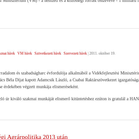
si Minisztérium (VM) - a nemzeti és a közösségi forrást összevéve - 1 milliárd
s
kmai hírek
VM hírek
Szövetkezeti hírek
Szervezeti hírek
|
2011. október 19.
radalom és szabadságharc évfordulója alkalmából a Vidékfejlesztési Minisztériu
cs Béla Díjat kapott Adamcsik László, a Csabai Raktárszövetkezet igazgatósá
e érdekében végzett munkája elismeréseként.
ó úr kiváló szakmai munkáját elismerő kitüntetéshez ezúton is gratulál a HA
gi Agrárpolitika 2013 után