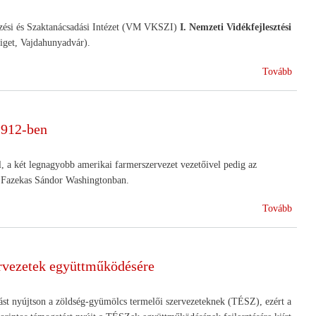
a
mezőg
épzési és Szaktanácsadási Intézet (VM VKSZI)
I. Nemzeti Vidékfejlesztési
utak
get, Vajdahunyadvár).
felújí
("Mit
Tovább
jelent
szám
a
1912-ben
vidék
")
, a két legnagyobb amerikai farmerszervezet vezetőivel pedig az
lt Fazekas Sándor Washingtonban.
(Mag
Tovább
példá
alapj
dolgo
ervezetek együttműködésére
ki
az
ameri
st nyújtson a zöldség-gyümölcs termelői szervezeteknek (TÉSZ), ezért a
agrárh