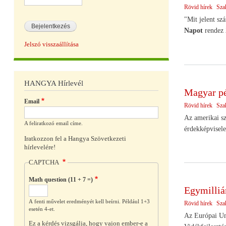
Rövid hírek
Sza
"Mit jelent sz
Napot
rendez
Jelszó visszaállítása
HANGYA Hírlevél
Magyar pé
Email
Rövid hírek
Sza
Az amerikai sz
A feliratkozó email címe.
érdekképvisele
Iratkozzon fel a Hangya Szövetkezeti
hírlevelére!
CAPTCHA
Math question (11 + 7 =)
Egymilliá
A fenti művelet eredményét kell beírni. Például 1+3
Rövid hírek
Sza
esetén 4-et.
Az Európai Uni
Ez a kérdés vizsgálja, hogy vajon ember-e a