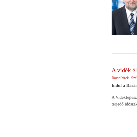
A vidék é
Rövid hírek
Sza
Indul a Darán
A Vidékfejlesz
terjedő időszak