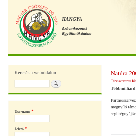
HANGYA
Szövetkezetek
Együttműködése
Főmenü
Natúra 20
Keresés a weboldalon
Társszervezeti hí
Keresés
Többmilliárd 
Partnerszerve
megnyíló támog
Username
segítségnyújtás
Jelszó