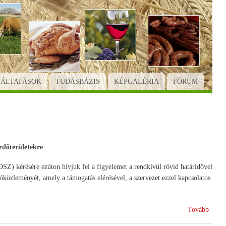
GÁLTATÁSOK
TUDÁSBÁZIS
KÉPGALÉRIA
FÓRUM
rdőterületekre
) kérésére ezúton hívjuk fel a figyelemet a rendkívül rövid határidővel
özleményét, amely a támogatás elérésével, a szervezet ezzel kapcsolatos
(Natú
Tovább
2000