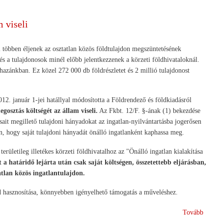
erdőte
támog
m viseli
megny
többen éljenek az osztatlan közös földtulajdon megszüntetésének
 és a tulajdonosok minél előbb jelentkezzenek a körzeti földhivataloknál.
hazánkban. Ez közel 272 000 db földrészletet és 2 millió tulajdonost
2. január 1-jei hatállyal módosította a Földrendező és földkiadásról
gosztás költségét az állam viseli.
Az Fkbt. 12/F. §-ának (1) bekezdése
rsait megillető tulajdoni hányadokat az ingatlan-nyilvántartásba jogerősen
, hogy saját tulajdoni hányadát önálló ingatlanként kaphassa meg.
területileg illetékes körzeti földhivatalhoz az "Önálló ingatlan kialakítása
 a határidő lejárta után csak saját költségen, összetettebb eljárásban,
atlan közös ingatlantulajdon.
ld hasznosítása, könnyebben igényelhető támogatás a műveléshez.
(A
Tovább