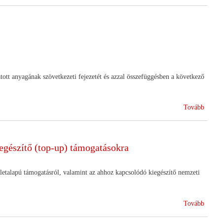
2012.
június
1-
jéig
bejele
földm
költsé
tt anyagának szövetkezeti fejezetét és azzal összefüggésben a következő
az
állam
viseli
(Állás
Tovább
a
Polgá
Törv
egészítő (top-up) támogatásokra
tervez
módos
talapú támogatásról, valamint az ahhoz kapcsolódó kiegészítő nemzeti
(Újbó
Tovább
pályá