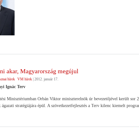
lni akar, Magyarország megújul
kmai hírek
VM hírek
|
2012. január 17.
yi Ignác Terv
tési Minisztériumban Orbán Viktor miniszterelnök úr bevezetőjével került sor 
 ágazati stratégiájára épül. A szövetkezetfejlesztés a Terv kilenc kiemelt progra