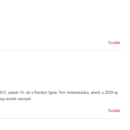
(Új
Tovább
parla
államt
lesz
a
vidékf
tárcá
2012. január 16.-án a Darányi Ignác Terv bemutatására, amely a 2020-ig
mja között szerepel.
(A
Tovább
vidék
élni
akar,