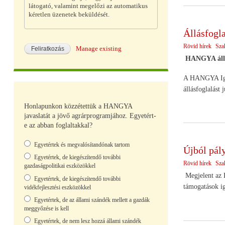
látogató, valamint megelőzi az automatikus
kéretlen üzenetek beküldését.
Állásfogl
Rövid hírek
Sza
Manage existing
HANGYA állásf
A HANGYA Igazg
állásfoglalást
Honlapunkon közzétettük a HANGYA
javaslatát a jövő agrárprogramjához. Egyetért-
e az abban foglaltakkal?
Választások
Egyetértek és megvalósítandónak tartom
Újból pál
Egyetértek, de kiegészítendő további
Rövid hírek
Sza
gazdaságpolitikai eszközökkel
Megjelent az E
Egyetértek, de kiegészítendő további
támogatások ig
vidékfejlesztési eszközökkel
Egyetértek, de az állami szándék mellett a gazdák
meggyőzése is kell
Egyetértek, de nem lesz hozzá állami szándék