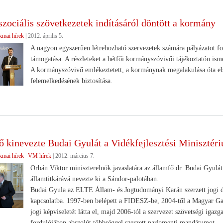
szociális szövetkezetek indításáról döntött a kormány
kmai hírek
|
2012. április 5.
A nagyon egyszerűen létrehozható szervezetek számára pályázatot fo
támogatása. A részleteket a hétfői kormányszóvivői tájékoztatón ism
A kormányszóvivő emlékeztetett, a kormánynak megalakulása óta els
felemelkedésének biztosítása.
ő kinevezte Budai Gyulát a Vidékfejlesztési Minisztér
kmai hírek
VM hírek
|
2012. március 7.
Orbán Viktor miniszterelnök javaslatára az államfő dr. Budai Gyulát 
államtitkárává nevezte ki a Sándor-palotában.
Budai Gyula az ELTE Állam- és Jogtudományi Karán szerzett jogi di
kapcsolatba. 1997-ben belépett a FIDESZ-be, 2004-től a Magyar 
jogi képviseletét látta el, majd 2006-tól a szervezet szövetségi igazg
fordulójában abszolút többséggel szerzett parlamenti mandátumot.