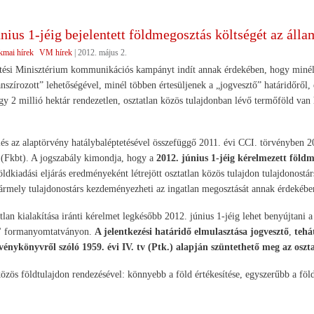
nius 1-jéig bejelentett földmegosztás költségét az álla
kmai hírek
VM hírek
|
2012. május 2.
tési Minisztérium kommunikációs kampányt indít annak érdekében, hogy minél 
anszírozott” lehetőségével, minél többen értesüljenek a „jogvesztő” határidőről,
gy 2 millió hektár rendezetlen, osztatlan közös tulajdonban lévő termőföld van 
s az alaptörvény hatálybaléptetésével összefüggő 2011. évi CCI. törvényben 201
 (Fkbt). A jogszabály kimondja, hogy a
2012. június 1-jéig kérelmezett földme
földkiadási eljárás eredményeként létrejött osztatlan közös tulajdon tulajdonostá
ármely tulajdonostárs kezdeményezheti az ingatlan megosztását annak érdekében
lan kialakítása iránti kérelmet legkésőbb 2012. június 1-jéig lehet benyújtani a 
m" formanyomtatványon.
A jelentkezési határidő elmulasztása jogvesztő
,
tehát
vénykönyvről szóló 1959. évi IV. tv (Ptk.) alapján szüntethető meg az oszt
közös földtulajdon rendezésével: könnyebb a föld értékesítése, egyszerűbb a fö