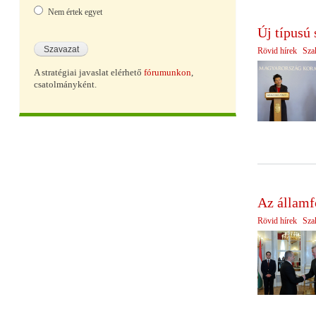
Nem értek egyet
Új típusú 
Rövid hírek
Sza
A stratégiai javaslat elérhető
fórumunkon
,
csatolmányként.
Az államf
Rövid hírek
Sza