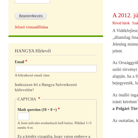
A 2012. jú
Rövid hírek
Sza
Jelszó visszaállítása
A Vidékfejlesz
„államilag fin
Jelenleg minte
HANGYA Hírlevél
jelent.
Email
Az Országgyűlé
szóló törvényt
A feliratkozó email címe.
alapján, ha a 
bejegyezték, b
Iratkozzon fel a Hangya Szövetkezeti
hírlevelére!
Az önálló ingat
CAPTCHA
iránti kérele
a Polgári Tör
Math question (10 + 0 =)
Az osztatlan, 
A fenti művelet eredményét kell beírni. Például 1+3
esetén 4-et.
Ez a kérdés vizsgálja, hogy vajon ember-e a