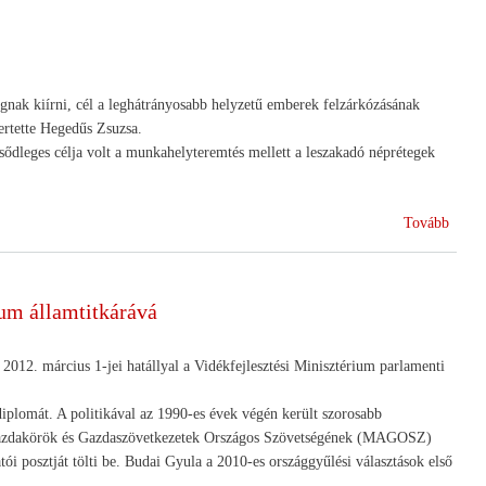
a
gazdá
a
terüle
(SAP
gnak kiírni, cél a leghátrányosabb helyzetű emberek felzárkózásának
és
ertette Hegedűs Zsuzsa.
nemze
ődleges célja volt a munkahelyteremtés mellett a leszakadó néprétegek
kiegés
(top-
(Új
up)
Tovább
típusú
támog
szociá
szöve
ium államtitkárává
indítá
döntö
a
2012. március 1-jei hatállyal a Vidékfejlesztési Minisztérium parlamenti
korm
plomát. A politikával az 1990-es évek végén került szorosabb
Gazdakörök és Gazdaszövetkezetek Országos Szövetségének (MAGOSZ)
atói posztját tölti be. Budai Gyula a 2010-es országgyűlési választások első