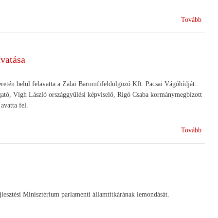
(Az
Tovább
állam
kinev
Budai
vatása
Gyulá
a
Vidékf
retén belül felavatta a Zalai Baromfifeldolgozó Kft. Pacsai Vágóhídját.
Minis
ató, Vígh László országgyűlési képviselő, Rigó Csaba kormánymegbízott
államt
avatta fel.
(Zalai
Tovább
Barom
Kft.
Pacsa
Vágó
Ünnep
Üzema
lesztési Minisztérium parlamenti államtitkárának lemondását.