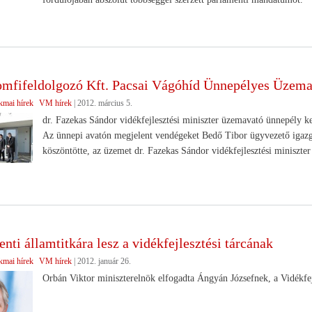
omfifeldolgozó Kft. Pacsai Vágóhíd Ünnepélyes Üzema
kmai hírek
VM hírek
|
2012. március 5.
dr. Fazekas Sándor vidékfejlesztési miniszter üzemavató ünnepély ke
Az ünnepi avatón megjelent vendégeket Bedő Tibor ügyvezető igazg
köszöntötte, az üzemet dr. Fazekas Sándor vidékfejlesztési miniszter 
nti államtitkára lesz a vidékfejlesztési tárcának
kmai hírek
VM hírek
|
2012. január 26.
Orbán Viktor miniszterelnök elfogadta Ángyán Józsefnek, a Vidékfej