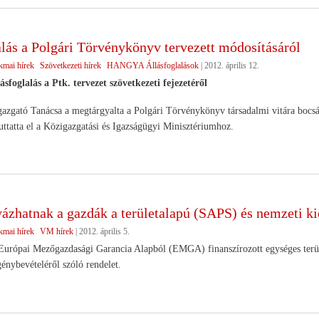
alás a Polgári Törvénykönyv tervezett módosításáról
kmai hírek
Szövetkezeti hírek
HANGYA Állásfoglalások
|
2012. április 12.
oglalás a Ptk. tervezet szövetkezeti fejezetéről
ató Tanácsa a megtárgyalta a Polgári Törvénykönyv társadalmi vitára bocsáto
 juttatta el a Közigazgatási és Igazságügyi Minisztériumhoz.
yázhatnak a gazdák a területalapú (SAPS) és nemzeti ki
kmai hírek
VM hírek
|
2012. április 5.
urópai Mezőgazdasági Garancia Alapból (EMGA) finanszírozott egységes terüle
énybevételéről szóló rendelet.