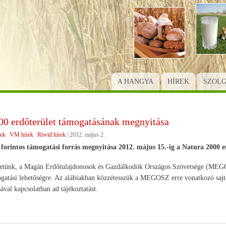
Ugrás
a
tartalomra
A HANGYA
HÍREK
SZOL
00 erdőterület támogatásának megnyitása
rek
VM hírek
Rövid hírek
|
2012. május 2.
forintos támogatási forrás megnyitása 2012. május 15.-ig a Natura 2000 e
zetünk, a Magán Erdőtulajdonosok és Gazdálkodók Országos Szövetsége (MEGOSZ
atási lehetőségre. Az alábiakban közzétesszük a MEGOSZ erre vonatkozó sajtók
ával kapcsolatban ad tájékoztatást.