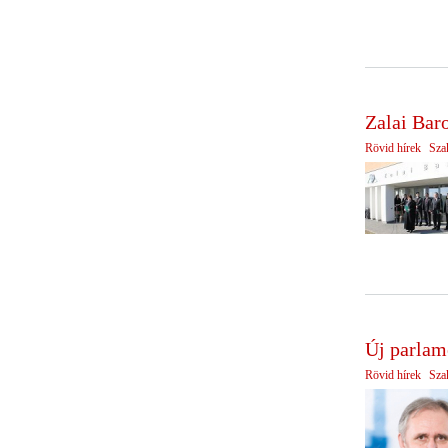
Zalai Bar
Rövid hírek
Sza
Új parlame
Rövid hírek
Sza