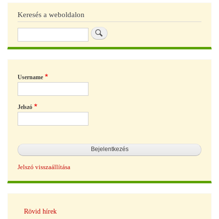
Keresés a weboldalon
Keresés
Username
Jelszó
Jelszó visszaállítása
Hírek
Rövid hírek
navigáció