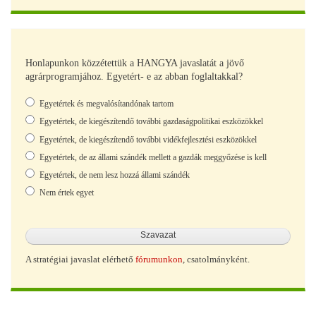
Honlapunkon közzétettük a HANGYA javaslatát a jövő
agrárprogramjához. Egyetért- e az abban foglaltakkal?
Választások
Egyetértek és megvalósítandónak tartom
Egyetértek, de kiegészítendő további gazdaságpolitikai eszközökkel
Egyetértek, de kiegészítendő további vidékfejlesztési eszközökkel
Egyetértek, de az állami szándék mellett a gazdák meggyőzése is kell
Egyetértek, de nem lesz hozzá állami szándék
Nem értek egyet
A stratégiai javaslat elérhető
fórumunkon
, csatolmányként.