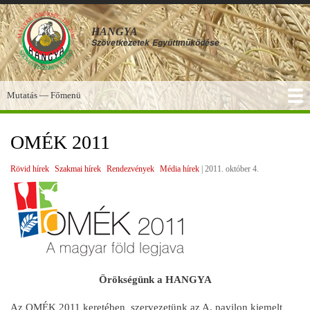
Ugrás
a
HANGYA
tartalomra
Szövetkezetek
Együttműködése
Mutatás — Főmenü
Főmenü
SZOLGÁLTATÁSOK
KÉPGALÉRIA
TUDÁSBÁZIS
A HANGYA
FÓRUM
HÍREK
OMÉK 2011
Rövid hírek
Szakmai hírek
Rendezvények
Média hírek
|
2011. október 4.
Örökségünk a HANGYA
Az OMÉK 2011 keretében szervezetünk az A. pavilon kiemelt