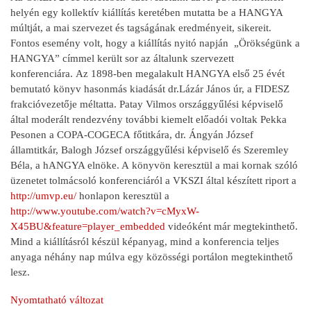
helyén egy kollektív kiállítás keretében mutatta be a HANGYA
múltját, a mai szervezet és tagságának eredményeit, sikereit.
Fontos esemény volt, hogy a kiállítás nyitó napján „Örökségünk a
HANGYA” címmel került sor az általunk szervezett
konferenciára. Az 1898-ben megalakult HANGYA első 25 évét
bemutató könyv hasonmás kiadását dr.Lázár János úr, a FIDESZ
frakcióvezetője méltatta. Patay Vilmos országgyűlési képviselő
által moderált rendezvény további kiemelt előadói voltak Pekka
Pesonen a COPA-COGECA főtitkára, dr. Ángyán József
államtitkár, Balogh József országgyűlési képviselő és Szeremley
Béla, a hANGYA elnöke. A könyvön keresztül a mai kornak szóló
üzenetet tolmácsoló konferenciáról a VKSZI által készített riport a
http://umvp.eu/
honlapon keresztül a
http://www.youtube.com/watch?v=cMyxW-
X45BU&feature=player_embedded
videóként már megtekinthető.
Mind a kiállításról készül képanyag, mind a konferencia teljes
anyaga néhány nap múlva egy közösségi portálon megtekinthető
lesz.
Nyomtatható változat