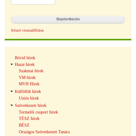
Jelszó visszaállítása
Hírek
Rövid hírek
navigáció
Hazai hírek
Szakmai hírek
VM hírek
MVH Hírek
Külfölfdi hírek
Uniós hírek
Szövetkezeti hírek
Termelői csoport hírek
TÉSZ hírek
BÉSZ
Országos Szövetkezeti Tanács