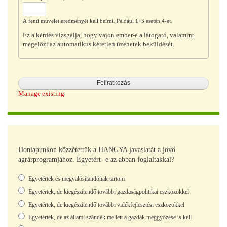
A fenti művelet eredményét kell beírni. Például 1+3 esetén 4-et.
Ez a kérdés vizsgálja, hogy vajon ember-e a látogató, valamint
megelőzi az automatikus kéretlen üzenetek beküldését.
Manage existing
Honlapunkon közzétettük a HANGYA javaslatát a jövő
agrárprogramjához. Egyetért- e az abban foglaltakkal?
Választások
Egyetértek és megvalósítandónak tartom
Egyetértek, de kiegészítendő további gazdaságpolitikai eszközökkel
Egyetértek, de kiegészítendő további vidékfejlesztési eszközökkel
Egyetértek, de az állami szándék mellett a gazdák meggyőzése is kell