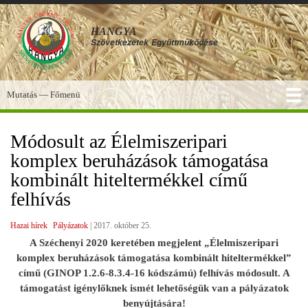
Ugrás
a
HANGYA
tartalomra
Szövetkezetek
Együttműködése
Mutatás — Főmenü
Főmenü
SZOLGÁLTATÁSOK
KÉPGALÉRIA
TUDÁSBÁZIS
A HANGYA
FÓRUM
HÍREK
Módosult az Élelmiszeripari
komplex beruházások támogatása
kombinált hiteltermékkel című
felhívás
Hazai hírek
Pályázatok
|
2017. október 25.
A Széchenyi 2020 keretében megjelent „Élelmiszeripari
komplex beruházások támogatása kombinált hiteltermékkel”
című (GINOP 1.2.6-8.3.4-16 kódszámú) felhívás módosult. A
támogatást igénylőknek ismét lehetőségük van a pályázatok
benyújtására!