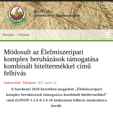
Ugrás
a
HANGYA
tartalomra
Szövetkezetek
Együttműködése
Mutatás — Főmenü
Főmenü
SZOLGÁLTATÁSOK
KÉPGALÉRIA
TUDÁSBÁZIS
A HANGYA
FÓRUM
HÍREK
Módosult az Élelmiszeripari
komplex beruházások támogatása
kombinált hiteltermékkel című
felhívás
Szakmai hírek
Pályázatok
|
2017. április 26.
A Széchenyi 2020 keretében megjelent „Élelmiszeripari
komplex beruházások támogatása kombinált hiteltermékkel”
című (GINOP-1.2.6-8.3.4-16 kódszámú) felhívás módosításra
került.