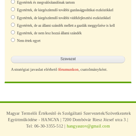
Választások
Egyetértek és megvalósítandónak tartom
Egyetértek, de kiegészítendő további gazdaságpolitikai eszközökkel
Egyetértek, de kiegészítendő további vidékfejlesztési eszközökkel
Egyetértek, de az állami szándék mellett a gazdák meggyőzése is kell
Egyetértek, de nem lesz hozzá állami szándék
Nem értek egyet
A stratégiai javaslat elérhető
fórumunkon
, csatolmányként.
Magyar Termelői Értékesítő és Szolgáltató Szervezetek/Szövetkezetek
Együttműködése - HANGYA | 7200 Dombóvár Riesz József utca 3.|
Tel: 06-30-3355-512 |
hangyaszov@gmail.com