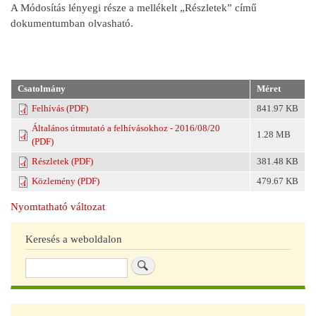
A Módosítás lényegi része a mellékelt „Részletek” című
dokumentumban olvasható.
Csatolmány
Méret
Felhívás (PDF)
841.97 KB
Általános útmutató a felhívásokhoz - 2016/08/20
1.28 MB
(PDF)
Részletek (PDF)
381.48 KB
Közlemény (PDF)
479.67 KB
Nyomtatható változat
Keresés a weboldalon
Keresés