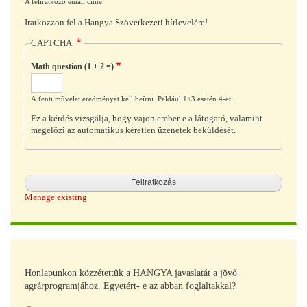
A feliratkozó email címe.
Iratkozzon fel a Hangya Szövetkezeti hírlevelére!
CAPTCHA
Math question (1 + 2 =)
A fenti művelet eredményét kell beírni. Például 1+3 esetén 4-et.
Ez a kérdés vizsgálja, hogy vajon ember-e a látogató, valamint
megelőzi az automatikus kéretlen üzenetek beküldését.
Manage existing
Honlapunkon közzétettük a HANGYA javaslatát a jövő
agrárprogramjához. Egyetért- e az abban foglaltakkal?