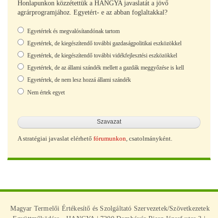
Honlapunkon közzétettük a HANGYA javaslatát a jövő
agrárprogramjához. Egyetért- e az abban foglaltakkal?
Választások
Egyetértek és megvalósítandónak tartom
Egyetértek, de kiegészítendő további gazdaságpolitikai eszközökkel
Egyetértek, de kiegészítendő további vidékfejlesztési eszközökkel
Egyetértek, de az állami szándék mellett a gazdák meggyőzése is kell
Egyetértek, de nem lesz hozzá állami szándék
Nem értek egyet
A stratégiai javaslat elérhető
fórumunkon
, csatolmányként.
Magyar Termelői Értékesítő és Szolgáltató Szervezetek/Szövetkezetek