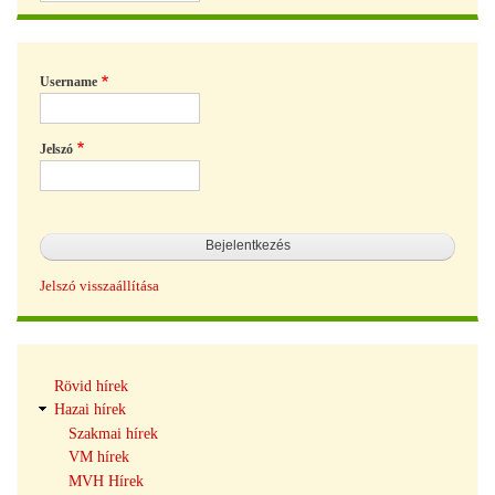
Username
Jelszó
Jelszó visszaállítása
Hírek
Rövid hírek
navigáció
Hazai hírek
Szakmai hírek
VM hírek
MVH Hírek