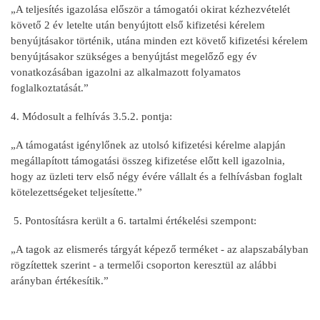
„A teljesítés igazolása először a támogatói okirat kézhezvételét
követő 2 év letelte után benyújtott első kifizetési kérelem
benyújtásakor történik, utána minden ezt követő kifizetési kérelem
benyújtásakor szükséges a benyújtást megelőző egy év
vonatkozásában igazolni az alkalmazott folyamatos
foglalkoztatását.”
4. Módosult a felhívás 3.5.2. pontja:
„A támogatást igénylőnek az utolsó kifizetési kérelme alapján
megállapított támogatási összeg kifizetése előtt kell igazolnia,
hogy az üzleti terv első négy évére vállalt és a felhívásban foglalt
kötelezettségeket teljesítette.”
5. Pontosításra került a 6. tartalmi értékelési szempont:
„A tagok az elismerés tárgyát képező terméket - az alapszabályban
rögzítettek szerint - a termelői csoporton keresztül az alábbi
arányban értékesítik.”