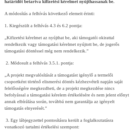
határidőt betartva kifizetési kérelmet nyújthassanak be.
A módosítás a felhívás következő elemeit érinti:
1. Kiegészült a felhívás 4.3 és 6.2 pontja:
„Kifizetési kérelmet az nyújthat be, aki támogatói okirattal
rendelkezik vagy támogatási kérelmet nyújtott be, de jogerős
támogatási döntéssel még nem rendelkezik.”
2. Módosult a felhívás 3.5.1. pontja:
„A projekt megvalósítását a támogatást igénylő a termelői
csoportként történő elismerési döntés kézhezvételi napján saját
felelősségére megkezdheti, de a projekt megkezdése nincs
befolyással a támogatási kérelem értékelésére és nem jelent előnyt
annak elbírálása során, továbbá nem garantálja az igényelt
támogatás elnyerését.”
3. Egy lábjegyzettel pontosításra került a foglalkoztatásra
vonatkozó tartalmi értékelési szempont: