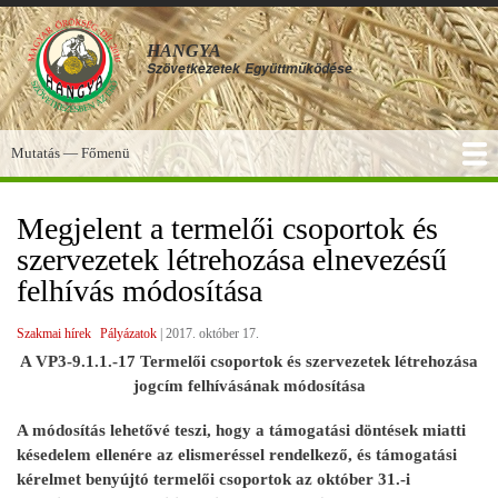
Ugrás
a
HANGYA
tartalomra
Szövetkezetek
Együttműködése
Mutatás — Főmenü
Főmenü
SZOLGÁLTATÁSOK
KÉPGALÉRIA
TUDÁSBÁZIS
A HANGYA
FÓRUM
HÍREK
Megjelent a termelői csoportok és
szervezetek létrehozása elnevezésű
felhívás módosítása
Szakmai hírek
Pályázatok
|
2017. október 17.
A VP3-9.1.1.-17 Termelői csoportok és szervezetek létrehozása
jogcím felhívásának módosítása
A módosítás lehetővé teszi, hogy a támogatási döntések miatti
késedelem ellenére az elismeréssel rendelkező, és támogatási
kérelmet benyújtó termelői csoportok az október 31.-i