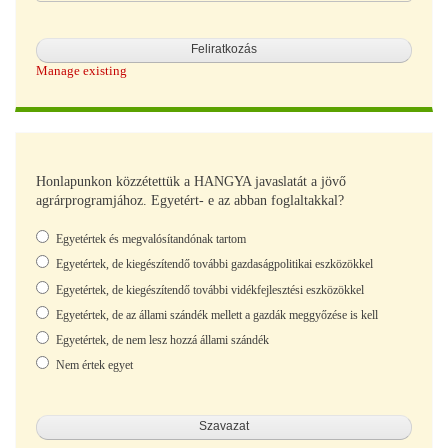
Manage existing
Honlapunkon közzétettük a HANGYA javaslatát a jövő
agrárprogramjához. Egyetért- e az abban foglaltakkal?
Választások
Egyetértek és megvalósítandónak tartom
Egyetértek, de kiegészítendő további gazdaságpolitikai eszközökkel
Egyetértek, de kiegészítendő további vidékfejlesztési eszközökkel
Egyetértek, de az állami szándék mellett a gazdák meggyőzése is kell
Egyetértek, de nem lesz hozzá állami szándék
Nem értek egyet