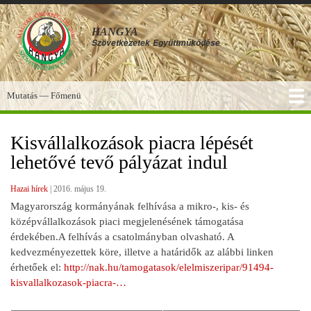
Ugrás
a
HANGYA
tartalomra
Szövetkezetek
Együttműködése
Mutatás — Főmenü
Főmenü
SZOLGÁLTATÁSOK
KÉPGALÉRIA
TUDÁSBÁZIS
A HANGYA
FÓRUM
HÍREK
Kisvállalkozások piacra lépését
lehetővé tevő pályázat indul
Hazai hírek
|
2016. május 19.
Magyarország kormányának felhívása a mikro-, kis- és
középvállalkozások piaci megjelenésének támogatása
érdekében.A felhívás a csatolmányban olvasható. A
kedvezményezettek köre, illetve a határidők az alábbi linken
érhetőek el:
http://nak.hu/tamogatasok/elelmiszeripar/91494-
kisvallalkozasok-piacra-…