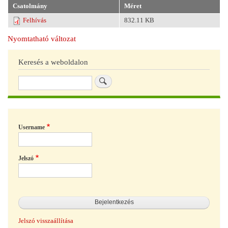
Csatolmány
Méret
Felhívás
832.11 KB
Nyomtatható változat
Keresés a weboldalon
Keresés
Username
Jelszó
Jelszó visszaállítása