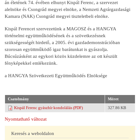
án életének 74. évében elhunyt Kispál Ferenc, a szervezet
alelnöke és Csongrád megyei elnöke, a Nemzeti Agrárgazdasági
Kamara (NAK) Csongrád megyei tiszteletbeli elnöke.
Kispál Ferencet szervezetünk a MAGOSZ és a HANGYA
történelmi együttműködésének és a szövetkezésnek
szükségességét hirdető, a 2005. évi gazdademonstrációban
szorosan együttműködő igaz barátunkat is gyászolja.
Búcsúzásként az egykori közös küzdelemre az ott készült
fényképekkel emlékezünk.
a HANGYA Szövetkezeti Együttműködés Elnöksége
Csatolmány
Méret
Kispál Ferenc gyászhír kondolálás (PDF)
327.86 KB
Nyomtatható változat
Keresés a weboldalon