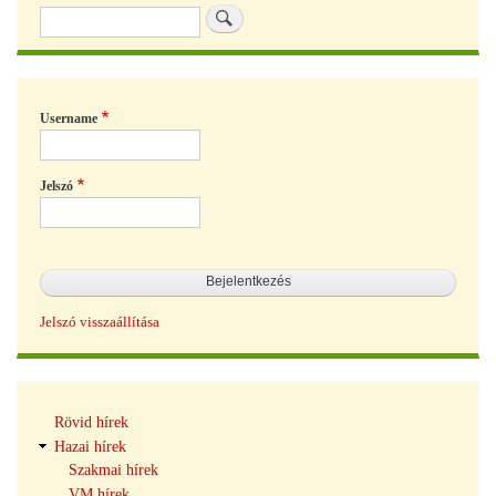
Keresés
Username
Jelszó
Jelszó visszaállítása
Hírek
Rövid hírek
navigáció
Hazai hírek
Szakmai hírek
VM hírek