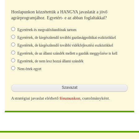
Honlapunkon közzétettük a HANGYA javaslatát a jövő
agrárprogramjához. Egyetért- e az abban foglaltakkal?
Választások
Egyetértek és megvalósítandónak tartom
Egyetértek, de kiegészítendő további gazdaságpolitikai eszközökkel
Egyetértek, de kiegészítendő további vidékfejlesztési eszközökkel
Egyetértek, de az állami szándék mellett a gazdák meggyőzése is kell
Egyetértek, de nem lesz hozzá állami szándék
Nem értek egyet
A stratégiai javaslat elérhető
fórumunkon
, csatolmányként.