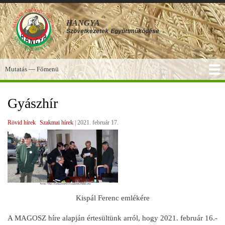
Ugrás
a
HANGYA
tartalomra
Szövetkezetek
Együttműködése
Mutatás — Főmenü
Főmenü
SZOLGÁLTATÁSOK
KÉPGALÉRIA
TUDÁSBÁZIS
A HANGYA
FÓRUM
HÍREK
Gyászhír
Rövid hírek
Szakmai hírek
|
2021. február 17.
Kispál Ferenc emlékére
A MAGOSZ híre alapján értesültünk arról, hogy 2021. február 16.-