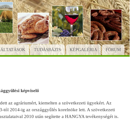
GÁLTATÁSOK
TUDÁSBÁZIS
KÉPGALÉRIA
FÓRUM
ággyűlési képviselő
tt az agráriumért, kiemelten a szövetkezeti ügyekért. Az
-tól 2014-ig az országgyűlés korelnöke lett. A szövetkezeti
asztalataival 2010 után segítette a HANGYA tevékenységét is.