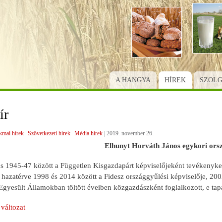
Ugrás
a
tartalomra
A HANGYA
HÍREK
SZOL
ír
kmai hírek
Szövetkezeti hírek
Média hírek
|
2019. november 26.
Elhunyt Horváth János egykori orsz
s 1945-47 között a Független Kisgazdapárt képviselőjeként tevékenykede
hazatérve 1998 és 2014 között a Fidesz országgyűlési képviselője, 2003
Egyesült Államokban töltött éveiben közgazdászként foglalkozott, e tap
változat