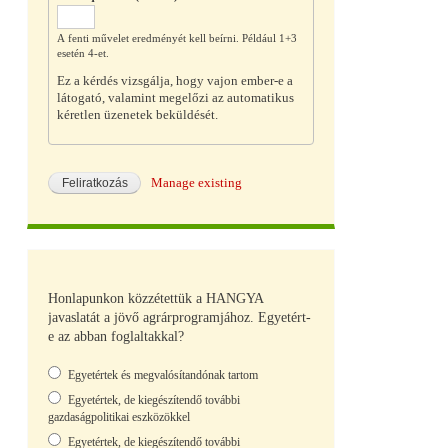
A fenti művelet eredményét kell beírni. Például 1+3
esetén 4-et.
Ez a kérdés vizsgálja, hogy vajon ember-e a
látogató, valamint megelőzi az automatikus
kéretlen üzenetek beküldését.
Manage existing
Honlapunkon közzétettük a HANGYA
javaslatát a jövő agrárprogramjához. Egyetért-
e az abban foglaltakkal?
Választások
Egyetértek és megvalósítandónak tartom
Egyetértek, de kiegészítendő további
gazdaságpolitikai eszközökkel
Egyetértek, de kiegészítendő további