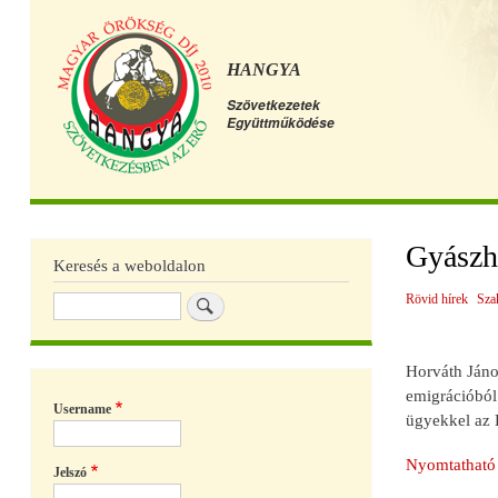
HANGYA
Szövetkezetek
Együttműködése
Főmenü
Gyászh
Keresés a weboldalon
Rövid hírek
Sza
Keresés
Horváth Jáno
emigrációból 
Username
ügyekkel az 
Nyomtatható 
Jelszó