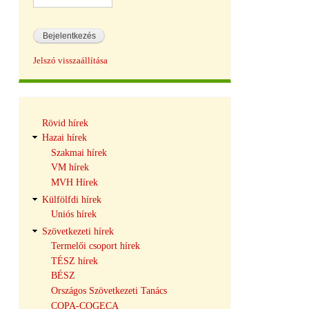
Jelszó visszaállítása
Hírek
Rövid hírek
navigáció
Hazai hírek
Szakmai hírek
VM hírek
MVH Hírek
Külfölfdi hírek
Uniós hírek
Szövetkezeti hírek
Termelői csoport hírek
TÉSZ hírek
BÉSZ
Országos Szövetkezeti Tanács
COPA-COGECA