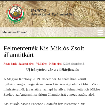
Ugrás
a
HANGYA
tartalomra
Szövetkezetek
Együttműködése
Mutatás — Főmenü
Főmenü
SZOLGÁLTATÁSOK
KÉPGALÉRIA
TUDÁSBÁZIS
A HANGYA
FÓRUM
HÍREK
Felmentették Kis Miklós Zsolt
államtitkárt
Rövid hírek
Szakmai hírek
VM hírek
Média hírek
|
2019. december 5.
Új írányítóra vár a vidékfejlesztés
A Magyar Közlöny 2019. december 3-i számában került
nyilvánosságra, hogy Áder János köztársasági elnök Orbán Viktor
miniszterelnök javaslatára, aznapi hatállyal felmentette Kis Miklós
Zsoltot, az Agrárminisztérium államtitkárát e megbízatása alól.
Kis Miklós Zsolt a Facebook oldalán így jelentette a hírt