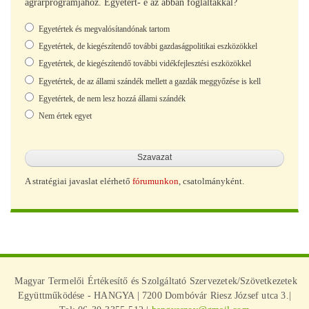
agrárprogramjához. Egyetért- e az abban foglaltakkal?
Választások
Egyetértek és megvalósítandónak tartom
Egyetértek, de kiegészítendő további gazdaságpolitikai eszközökkel
Egyetértek, de kiegészítendő további vidékfejlesztési eszközökkel
Egyetértek, de az állami szándék mellett a gazdák meggyőzése is kell
Egyetértek, de nem lesz hozzá állami szándék
Nem értek egyet
A stratégiai javaslat elérhető
fórumunkon
, csatolmányként.
Magyar Termelői Értékesítő és Szolgáltató Szervezetek/Szövetkezetek
Együttműködése - HANGYA | 7200 Dombóvár Riesz József utca 3.|