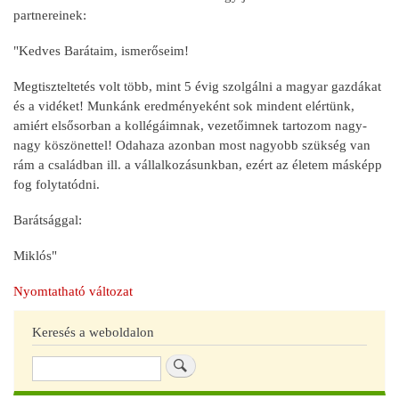
partnereinek:
"Kedves Barátaim, ismerőseim!
Megtiszteltetés volt több, mint 5 évig szolgálni a magyar gazdákat
és a vidéket! Munkánk eredményeként sok mindent elértünk,
amiért elsősorban a kollégáimnak, vezetőimnek tartozom nagy-
nagy köszönettel! Odahaza azonban most nagyobb szükség van
rám a családban ill. a vállalkozásunkban, ezért az életem másképp
fog folytatódni.
Barátsággal:
Miklós"
Nyomtatható változat
Keresés a weboldalon
Keresés