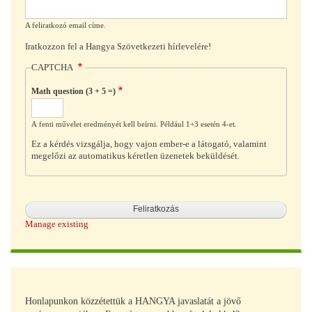
A feliratkozó email címe.
Iratkozzon fel a Hangya Szövetkezeti hírlevelére!
CAPTCHA
Math question (3 + 5 =)
A fenti művelet eredményét kell beírni. Például 1+3 esetén 4-et.
Ez a kérdés vizsgálja, hogy vajon ember-e a látogató, valamint
megelőzi az automatikus kéretlen üzenetek beküldését.
Manage existing
Honlapunkon közzétettük a HANGYA javaslatát a jövő