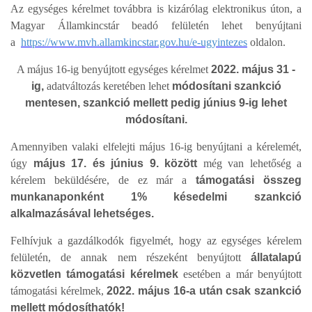
Az egységes kérelmet továbbra is kizárólag elektronikus úton, a
Magyar Államkincstár beadó felületén lehet benyújtani
a
https://www.mvh.allamkincstar.gov.hu/e-ugyintezes
oldalon.
A május 16-ig benyújtott egységes kérelmet
2022. május 31 -
ig,
adatváltozás keretében lehet
módosítani szankció
mentesen, szankció mellett pedig június 9-ig lehet
módosítani.
Amennyiben valaki elfelejti május 16-ig benyújtani a kérelemét,
úgy
május 17. és június 9. között
még van lehetőség a
kérelem beküldésére, de ez már a
támogatási összeg
munkanaponként 1% késedelmi szankció
alkalmazásával lehetséges.
Felhívjuk a gazdálkodók figyelmét, hogy az egységes kérelem
felületén, de annak nem részeként benyújtott
állatalapú
közvetlen támogatási kérelmek
esetében a már benyújtott
támogatási kérelmek,
2022. május 16-a után csak szankció
mellett módosíthatók!