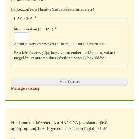
Iratkozzon fel a Hangya Szövetkezeti hírlevelére!
CAPTCHA
Math question (2 + 12 =)
A fenti művelet eredményét kell beírni. Például 1+3 esetén 4-et.
Ez a kérdés vizsgálja, hogy vajon ember-e a látogató, valamint
megelőzi az automatikus kéretlen üzenetek beküldését.
Manage existing
Honlapunkon közzétettük a HANGYA javaslatát a jövő
agrárprogramjához. Egyetért- e az abban foglaltakkal?
Választások