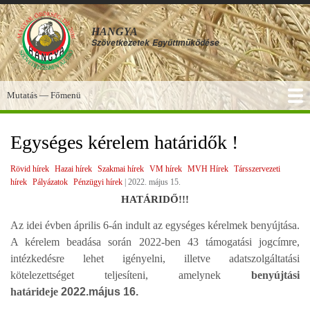
Ugrás
a
HANGYA
tartalomra
Szövetkezetek
Együttműködése
Mutatás — Főmenü
Főmenü
SZOLGÁLTATÁSOK
KÉPGALÉRIA
TUDÁSBÁZIS
A HANGYA
FÓRUM
HÍREK
Egységes kérelem határidők !
Rövid hírek
Hazai hírek
Szakmai hírek
VM hírek
MVH Hírek
Társszervezeti
hírek
Pályázatok
Pénzügyi hírek
|
2022. május 15.
HATÁRIDŐ!!!
Az idei évben április 6-án indult az egységes kérelmek benyújtása.
A kérelem beadása során 2022-ben 43 támogatási jogcímre,
intézkedésre lehet igényelni, illetve adatszolgáltatási
kötelezettséget teljesíteni, amelynek
benyújtási
határideje
2022.május 16.