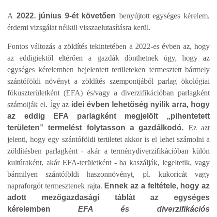
A
2022. június 9-ét követően
benyújtott egységes kérelem,
érdemi vizsgálat nélkül visszaelutasításra kerül.
Fontos változás a zöldítés tekintetében a 2022-es évben az, hogy
az eddigiektől eltérően a gazdák dönthetnek úgy, hogy az
egységes kérelemben bejelentett területeken termesztett bármely
szántóföldi növényt a zöldítés szempontjából parlag ökológiai
fókuszterületként (EFA) és/vagy a diverzifikációban parlagként
számolják el. Így az
idei évben lehetőség nyílik arra, hogy
az eddig EFA parlagként megjelölt „pihentetett
területen” termelést folytasson a gazdálkodó.
Ez azt
jelenti, hogy egy szántóföldi területet akkor is el lehet számolni a
zöldítésben parlagként - akár a terménydiverzifikációban külön
kultúraként, akár EFA-területként - ha kaszálják, legeltetik, vagy
bármilyen szántóföldi haszonnövényt, pl. kukoricát vagy
napraforgót termesztenek rajta.
Ennek az a feltétele, hogy az
adott mezőgazdasági táblát az egységes
kérelemben
EFA és diverzifikációs