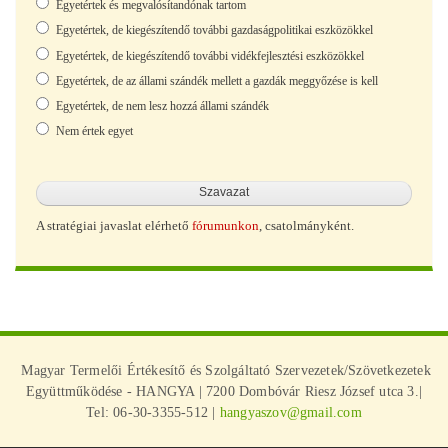
Egyetértek és megvalósítandónak tartom
Egyetértek, de kiegészítendő további gazdaságpolitikai eszközökkel
Egyetértek, de kiegészítendő további vidékfejlesztési eszközökkel
Egyetértek, de az állami szándék mellett a gazdák meggyőzése is kell
Egyetértek, de nem lesz hozzá állami szándék
Nem értek egyet
A stratégiai javaslat elérhető
fórumunkon
, csatolmányként.
Magyar Termelői Értékesítő és Szolgáltató Szervezetek/Szövetkezetek
Együttműködése - HANGYA | 7200 Dombóvár Riesz József utca 3.|
Tel: 06-30-3355-512 |
hangyaszov@gmail.com