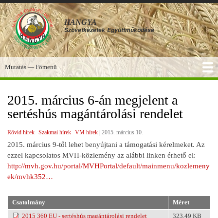
Ugrás
a
HANGYA
tartalomra
Szövetkezetek
Együttműködése
Mutatás — Főmenü
Főmenü
SZOLGÁLTATÁSOK
KÉPGALÉRIA
TUDÁSBÁZIS
A HANGYA
FÓRUM
HÍREK
2015. március 6-án megjelent a
sertéshús magántárolási rendelet
Rövid hírek
Szakmai hírek
VM hírek
|
2015. március 10.
2015. március 9-től lehet benyújtani a támogatási kérelmeket. Az
ezzel kapcsolatos MVH-közlemény az alábbi linken érhető el:
http://mvh.gov.hu/portal/MVHPortal/default/mainmenu/kozlemeny
ek/mvhk352…
Csatolmány
Méret
2015 360 EU - sertéshús magántárolási rendelet
323.49 KB