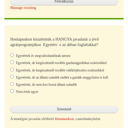
Manage existing
Honlapunkon közzétettük a HANGYA javaslatát a jövő
agrárprogramjához. Egyetért- e az abban foglaltakkal?
Választások
Egyetértek és megvalósítandónak tartom
Egyetértek, de kiegészítendő további gazdaságpolitikai eszközökkel
Egyetértek, de kiegészítendő további vidékfejlesztési eszközökkel
Egyetértek, de az állami szándék mellett a gazdák meggyőzése is kell
Egyetértek, de nem lesz hozzá állami szándék
Nem értek egyet
A stratégiai javaslat elérhető
fórumunkon
, csatolmányként.