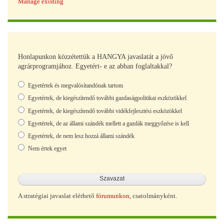
Manage existing
Honlapunkon közzétettük a HANGYA javaslatát a jövő
agrárprogramjához. Egyetért- e az abban foglaltakkal?
Választások
Egyetértek és megvalósítandónak tartom
Egyetértek, de kiegészítendő további gazdaságpolitikai eszközökkel
Egyetértek, de kiegészítendő további vidékfejlesztési eszközökkel
Egyetértek, de az állami szándék mellett a gazdák meggyőzése is kell
Egyetértek, de nem lesz hozzá állami szándék
Nem értek egyet
A stratégiai javaslat elérhető
fórumunkon
, csatolmányként.