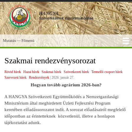
Ugrás
a
HANGYA
tartalomra
Szövetkezetek
Együttműködése
Mutatás — Főmenü
Főmenü
SZOLGÁLTATÁSOK
KÉPGALÉRIA
TUDÁSBÁZIS
A HANGYA
FÓRUM
HÍREK
Szakmai rendezvénysorozat
Rövid hírek
Hazai hírek
Szakmai hírek
Szövetkezeti hírek
Termelői csoport hírek
Szervezeti hírek
Rendezvények
|
2026. január 27.
Hogyan tovább agrárium 2026-ban?
A HANGYA Szövetkezeti Együttműködés a Nemzetgazdasági
Minisztérium által meghirdetett Üzleti Fejlesztési Program
keretében előadássorozatot indít. A sorozat előadásairól megfelelő
időpontban az érintetteknek közvetlenül, illetve a honlapon
tájékoztatást adunk.