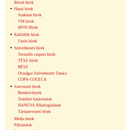
Rövid hírek
navigáció
Hazai hírek
Szakmai hírek
VM hírek
MVH Hírek
Külfölfdi hírek
Uniós hírek
Szövetkezeti hírek
Termelői csoport hírek
TÉSZ hírek
BÉSZ
Országos Szövetkezeti Tanács
COPA-COGECA
Szervezeti hírek
Rendezvények
Testületi határozatok
HANGYA Állásfoglalások
Társszervezeti hírek
Média hírek
Pályázatok