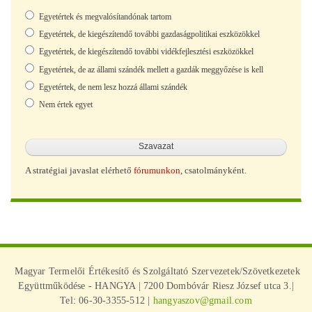
Választások
Egyetértek és megvalósítandónak tartom
Egyetértek, de kiegészítendő további gazdaságpolitikai eszközökkel
Egyetértek, de kiegészítendő további vidékfejlesztési eszközökkel
Egyetértek, de az állami szándék mellett a gazdák meggyőzése is kell
Egyetértek, de nem lesz hozzá állami szándék
Nem értek egyet
A stratégiai javaslat elérhető
fórumunkon
, csatolmányként.
Magyar Termelői Értékesítő és Szolgáltató Szervezetek/Szövetkezetek
Együttműködése - HANGYA | 7200 Dombóvár Riesz József utca 3.|
Tel: 06-30-3355-512 |
hangyaszov@gmail.com