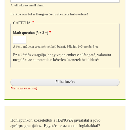
A feliratkozó email címe.
Iratkozzon fel a Hangya Szövetkezeti hírlevelére!
CAPTCHA
Math question (5 + 3 =)
A fenti művelet eredményét kell beírni. Például 1+3 esetén 4-et.
Ez a kérdés vizsgálja, hogy vajon ember-e a látogató, valamint
megelőzi az automatikus kéretlen üzenetek beküldését.
Manage existing
Honlapunkon közzétettük a HANGYA javaslatát a jövő
agrárprogramjához. Egyetért- e az abban foglaltakkal?