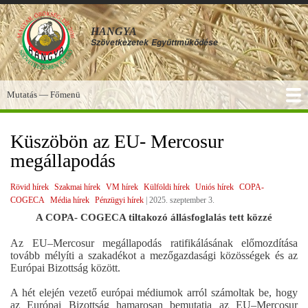
Ugrás
a
HANGYA
tartalomra
Szövetkezetek
Együttműködése
Mutatás — Főmenü
Főmenü
SZOLGÁLTATÁSOK
KÉPGALÉRIA
TUDÁSBÁZIS
A HANGYA
FÓRUM
HÍREK
Küszöbön az EU- Mercosur
megállapodás
Rövid hírek
Szakmai hírek
VM hírek
Külföldi hírek
Uniós hírek
COPA-
COGECA
Média hírek
Pénzügyi hírek
|
2025. szeptember 3.
A COPA- COGECA tiltakozó állásfoglalás tett közzé
Az EU–Mercosur megállapodás ratifikálásának előmozdítása
tovább mélyíti a szakadékot a mezőgazdasági közösségek és az
Európai Bizottság között.
A hét elején vezető európai médiumok arról számoltak be, hogy
az Európai Bizottság hamarosan bemutatja az EU–Mercosur