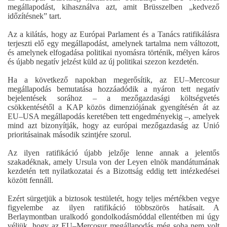
megállapodást, kihasználva azt, amit Brüsszelben „kedvező
időzítésnek” tart.
Az a kilátás, hogy az Európai Parlament és a Tanács ratifikálásra
terjeszti elő egy megállapodást, amelynek tartalma nem változott,
és amelynek elfogadása politikai nyomásra történik, mélyen káros
és újabb negatív jelzést küld az új politikai szezon kezdetén.
Ha a következő napokban megerősítik, az EU–Mercosur
megállapodás bemutatása hozzáadódik a nyáron tett negatív
bejelentések sorához – a mezőgazdasági költségvetés
csökkentésétől a KAP közös dimenziójának gyengítésén át az
EU–USA megállapodás keretében tett engedményekig –, amelyek
mind azt bizonyítják, hogy az európai mezőgazdaság az Unió
prioritásainak második szintjére szorul.
Az ilyen ratifikáció újabb jelzője lenne annak a jelentős
szakadéknak, amely Ursula von der Leyen elnök mandátumának
kezdetén tett nyilatkozatai és a Bizottság eddig tett intézkedései
között fennáll.
Ezért sürgetjük a biztosok testületét, hogy teljes mértékben vegye
figyelembe az ilyen ratifikáció többszörös hatásait. A
Berlaymontban uralkodó gondolkodásmóddal ellentétben mi úgy
véljük, hogy az EU–Mercosur megállapodás még soha nem volt