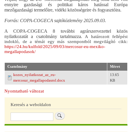
ennyire gazdasági és politikai káros hatással Európa
mezőgazdasági termelőire, vidéki közösségeire és fogyasztóira.
Forrás: COPA-COGECA sajtóközlemény 2025.09.03.
A COPA-COGECA 8 további agrárszervezettel közös
nyilatkozatát a csatolmány tartalmazza
.
A határozott fellépést
indokló, de a témát egy más szempontból megvilágító cikk:
https://24.hu/kulfold/2025/09/03/mercosur-eu-mexiko-
megallapodasok/
Csatolmány
Méret
kozos_nyilatkozat_az_eu-
13.65
mercosur_megallapodasrol.docx
KB
Nyomtatható változat
Keresés a weboldalon
Keresés