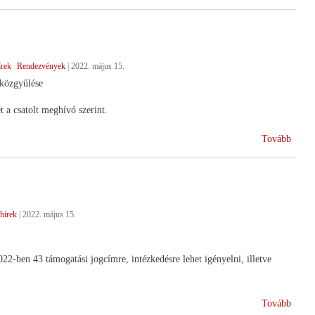
vezet
a
HAN
élén)
írek
Rendezvények
|
2022. május 15.
közgyűlése
a csatolt meghívó szerint.
(Éves
Tovább
közgy
hírek
|
2022. május 15.
22-ben 43 támogatási jogcímre, intézkedésre lehet igényelni, illetve
(Egys
Tovább