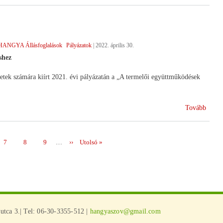
kérel
határ
!)
HANGYA Állásfoglalások
Pályázatok
|
2022. április 30.
shez
ek számára kiírt 2021. évi pályázatán a „A termelői együttműködések
(Felk
Tovább
a
2023-
2027
Page
7
Page
8
Page
9
…
Következő
››
Utolsó
Utolsó »
között
oldal
oldal
ciklus
tca 3.| Tel: 06-30-3355-512 |
hangyaszov@gmail.com