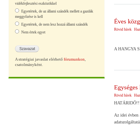
vidékfejlesztési eszközökkel
Egyetértek, de az állami szándék mellett a gazdák
meggyőzése is kell
Éves közg
Egyetértek, de nem lesz hozzá állami szándék
Rövid hírek
Haz
Nem értek egyet
A HANGYA Szöv
A stratégiai javaslat elérhető
fórumunkon
,
csatolmányként.
Egységes 
Rövid hírek
Haz
HATÁRIDŐ!!
Az idei évben 
adatszolgáltatá