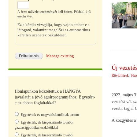
A fenti művelet eredményét kell beírni. Például 1+3
esetén 4-et.
Ez a kérdés vizsgálja, hogy vajon ember-e a
látogató, valamint megelőzi az automatikus
kéretlen üzenetek beküldését.
Manage existing
Új vezet
Rövid hírek
Haz
Honlapunkon közzétettük a HANGYA
2022. május 31
javaslatát a jövő agrárprogramjához. Egyetért-
vezetést válas
e az abban foglaltakkal?
vezeti, tagjai
Választások
Egyetértek és megvalósítandónak tartom
A közgyűlés a 
Egyetértek, de kiegészítendő további
gazdaságpolitikai eszközökkel
Egyetértek, de kiegészítendő további