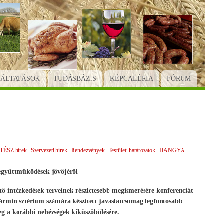
GÁLTATÁSOK
TUDÁSBÁZIS
KÉPGALÉRIA
FÓRUM
TÉSZ hírek
Szervezeti hírek
Rendezvények
Testületi határozatok
HANGYA
együttműködések jövőjéről
tő intézkedések terveinek részletesebb megismerésére konferenciát
minisztérium számára készített javaslatcsomag legfontosabb
g a korábbi nehézségek kiküszöbölésére.