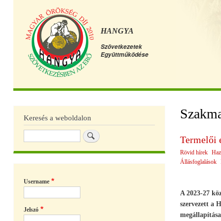
HANGYA
Szövetkezetek
Együttműködése
Főmenü
Szakma
Keresés a weboldalon
Keresés
Termelői 
Rövid hírek
Haz
Állásfoglalások
Username
A 2023-27 köz
szervezett a
Jelszó
megállapítása