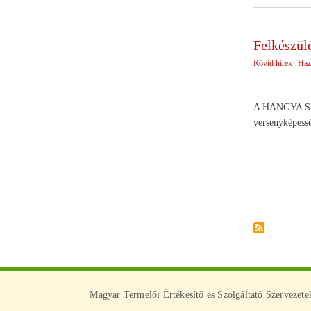
Felkészülé
Rövid hírek
Haz
A HANGYA Szöv
versenyképessé
Oldalszámoz
Magyar Termelői Értékesítő és Szolgáltató Szervezet