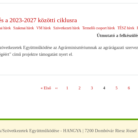
s a 2023-2027 közötti ciklusra
ai hírek
Szakmai hírek
VM hírek
Szövetkezeti hírek
Termelői csoport hírek
TÉSZ hírek
Útmutató a felkészülé
etkezetek Együttműködése az Agrárminisztériumnak az agrárágazati szervezet
géért” című projektre támogatást nyert el.
Első
« Első
Előző
‹‹
Page
1
Page
2
Page
3
Page
4
Page
5
Page
6
ás
oldal
oldal
ek/Szövetkezetek Együttműködése - HANGYA | 7200 Dombóvár Riesz József u