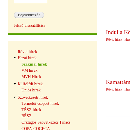
Jelszó visszaállítása
Indul a Kö
Rövid hírek
Haz
Hírek
Rövid hírek
navigáció
Hazai hírek
Szakmai hírek
VM hírek
MVH Hírek
Kamattámo
Külfölfdi hírek
Rövid hírek
Haz
Uniós hírek
Szövetkezeti hírek
Termelői csoport hírek
TÉSZ hírek
BÉSZ
Országos Szövetkezeti Tanács
COPA-COGECA