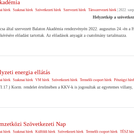
Akadémia
ai hírek
Szakmai hírek
Szövetkezeti hírek
Szervezeti hírek
Társszervezeti hírek
|
2022. szep
Helyzetkép a szövetkez
sa által szervezett Balaton Akadémia rendezvényén 2022. augusztus 24.-én a H
lkérésére előadást tartottak. Az előadások anyagát a csatolmány tartalmazza.
yzeti energia ellátás
ai hírek
Szakmai hírek
VM hírek
Szövetkezeti hírek
Termelői csoport hírek
Pénzügyi híre
.17.) Korm. rendelet értelmében a KKV-k is jogosultak az egyetemes villany, 
mzetközi Szövetkezeti Nap
ai hírek
Szakmai hírek
Külföldi hírek
Szövetkezeti hírek
Termelői csoport hírek
TÉSZ hír