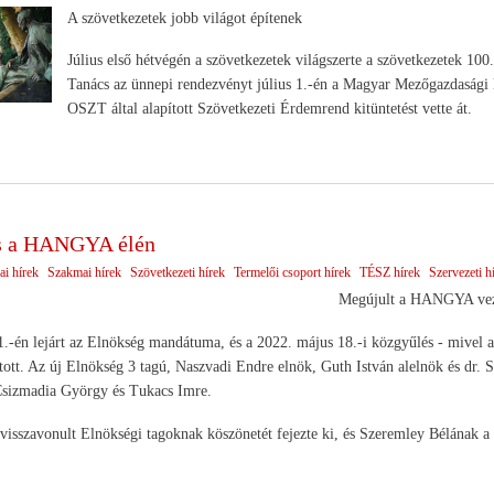
A szövetkezetek jobb világot építenek
Július első hétvégén a szövetkezetek világszerte a szövetkezetek 1
Tanács az ünnepi rendezvényt július 1.-én a Magyar Mezőgazdasági 
OSZT által alapított Szövetkezeti Érdemrend kitüntetést vette át.
és a HANGYA élén
ai hírek
Szakmai hírek
Szövetkezeti hírek
Termelői csoport hírek
TÉSZ hírek
Szervezeti h
Megújult a HANGYA vez
.-én lejárt az Elnökség mandátuma, és a 2022. május 18.-i közgyűlés - mivel a k
ztott. Az új Elnökség 3 tagú, Naszvadi Endre elnök, Guth István alelnök és dr. 
 Csizmadia György és Tukacs Imre.
visszavonult Elnökségi tagoknak köszönetét fejezte ki, és Szeremley Bélának a 