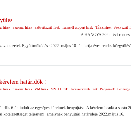
yűlés
ai hírek
Szakmai hírek
Szövetkezeti hírek
Termelői csoport hírek
TÉSZ hírek
Szervezeti h
A HANGYA 2022. évi rendes 
etkezetek Együttműködése 2022. május 18.-án tartja éves rendes közgyűlését 
kérelem határidők !
ai hírek
Szakmai hírek
VM hírek
MVH Hírek
Társszervezeti hírek
Pályázatok
Pénzügyi 
!
április 6-án indult az egységes kérelmek benyújtása. A kérelem beadása során 20
si kötelezettséget teljesíteni, amelynek benyújtási határideje 2022.május 16.