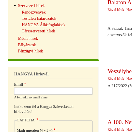
Balaton 
Szervezeti hírek
Rövid hírek
Haz
Rendezvények
Testületi határozatok
HANGYA Állásfoglalások
A Százak Tanác
Társszervezeti hírek
a szervezők fe
Média hírek
Pályázatok
Pénzügyi hírek
Veszélyhel
HANGYA Hírlevél
Rövid hírek
Haz
Email
A 217/2022 (VI
A feliratkozó email címe.
Iratkozzon fel a Hangya Szövetkezeti
hírlevelére!
CAPTCHA
A 100. Ne
Rövid hírek
Haz
Math question (4 + 5 =)