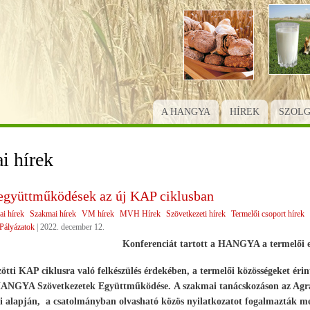
Ugrás
a
tartalomra
A HANGYA
HÍREK
SZOL
i hírek
együttműködések az új KAP ciklusban
ai hírek
Szakmai hírek
VM hírek
MVH Hírek
Szövetkezeti hírek
Termelői csoport hírek
Pályázatok
|
2022. december 12.
Konferenciát tartott a HANGYA a termelői 
ötti KAP ciklusra való felkészülés érdekében, a termelői közösségeket érin
 HANGYA Szövetkezetek Együttműködése. A szakmai tanácskozáson az Agrár
i alapján, a csatolmányban olvasható közös nyilatkozatot fogalmazták me