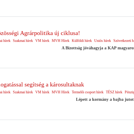
zösségi Agrárpolitika új ciklusa!
ai hírek
Szakmai hírek
VM hírek
MVH Hírek
Külföldi hírek
Uniós hírek
Szövetkezeti h
A Bizottság jóváhagyja a KAP magyarors
gatással segítség a károsultaknak
ai hírek
Szakmai hírek
VM hírek
MVH Hírek
Termelői csoport hírek
TÉSZ hírek
Pénzüg
Lépett a kormány a bajba jutott