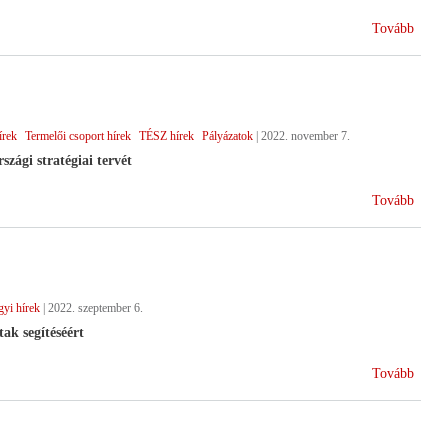
(Term
Tovább
együt
az
új
KAP
írek
Termelői csoport hírek
TÉSZ hírek
Pályázatok
|
2022. november 7.
ciklu
zági stratégiai tervét
(Indu
Tovább
a
Közös
Agrár
új
yi hírek
|
2022. szeptember 6.
ciklus
ak segítéséért
(Kama
Tovább
segíts
a
káros