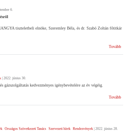
tember 6.
ésről
ANGYA tiszteletbeli elnöke, Szeremley Béla, és dr. Szabó Zoltán főtitkár
(Bala
Tovább
Akad
k
|
2022. június 30.
és gázszolgáltatás kedvezményes igénybevételére az év végéig.
(Vesz
Tovább
energ
ellátá
ek
Országos Szövetkezeti Tanács
Szervezeti hírek
Rendezvények
|
2022. június 28.