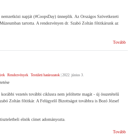
00. nemzetközi napját (#CoopsDay) ünneplik. Az Országos Szövetkezeti
Múzeumban tartotta. A rendezvényen dr. Szabó Zoltán főtitkárunk az
(A
Tovább
100.
Nemze
Szöve
Nap)
írek
Rendezvények
Testületi határozatok
|
2022. június 3.
etése
orábbi vezetés további ciklusra nem jelöltette magát - új összetételű
Szabó Zoltán főtitkár. A Felügyelő Bizottságot továbbra is Bozó József
tiszteletbeli elnök címet adományozta.
(Új
Tovább