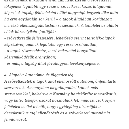
tőkéjének legalább egy része a szövetkezet közös tulajdonát
képezi. A tagság feltételeként előírt nagyságú jegyzett tőke után –
ha erre egyáltalán sor kerül – a tagok általában korlátozott
mértékű ellenszolgáltatásban részesülnek. A többletet az alábbi
célok bármelyikére fordítják:
- szövetkezetük fejlesztésére, lehetőség szerint tartalék-alapok
képzésével, aminek legalább egy része oszthatatlan;
- a tagok részesedésére, a szövetkezettel bonyolított
közreműködésük arányában;
- és más, a tagság által jóváhagyott tevékenységekre.
4. Alapelv: Autonómia és függetlenség
A szövetkezetek a tagok által ellenőrzött autonóm, önfenntartó
szervezetek. Amennyiben megállapodást kötnek más
szervezetekkel, beleértve a Kormány hatáskörébe tartozókat is,
vagy külső tőkeforrásokat használnak fel: mindezt csak olyan
feltételek mellet tehetik, hogy egyidejűleg biztosítják a
demokratikus tagi ellenőrzését és a szövetkezeti autonómia
fenntartását.