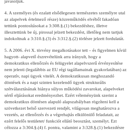
javasoljuk.
4. A személyes (és ezalatt elsődlegesen természetes személyre utal
az alapelvek értelmező része) közreműködés elvéből fakadóan
tettünk pontosításokat a 3:308.§.(1) bekezdéshez, illetve
illesztettünk be új, pirossal jelzett bekezdést, illetőleg nem tartjuk
indokoltnak a 3:310.§.(3) és 3:312.§.(2) törlésre jelzett fordulatát.
5. A 2006. évi X. törvény megalkotásakor tett – és figyelmen kívül
hagyott- alapvető észrevételünk arra irányult, hogy a
demokratikus ellenőrzés és felügyelet alapelvszerű érvényesítése
nem jelenti (legalábbis az EU régi tagállamainak gyakorlatában) az
operatív, napi ügyek vitelét. A demokratikusan meghozandó
döntések és a napi szinten kezelendő ügyek strukturális
szétválasztásának hiánya súlyos működési zavarokat, alapelveket
sértő eljárásokat eredményezhet. Ezért véleményünk szerint a
demokratikus döntésen alapuló alapszabályban rögzíteni kell a
szövetkezet belső szervezeti rendjét, világosan meghatározva a
vezetés, az ellenőrzés és a végrehajtás elkülönülő feladatait, az
ezért felelős testületet/ funkciót ellátó beosztást, személyt. Ezt
célozza a 3:304.§.(4) f. pontra, valamint a 3:328.§.(1) bekezdésre