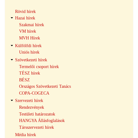
Hírek
Rövid hírek
navigáció
Hazai hírek
Szakmai hírek
VM hírek
MVH Hírek
Külfölfdi hírek
Uniós hírek
Szövetkezeti hírek
Termelői csoport hírek
TÉSZ hírek
BÉSZ
Országos Szövetkezeti Tanács
COPA-COGECA
Szervezeti hírek
Rendezvények
Testületi határozatok
HANGYA Állásfoglalások
Társszervezeti hírek
Média hírek