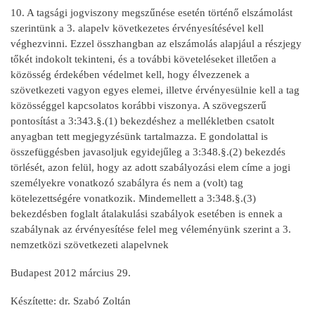
10. A tagsági jogviszony megszűnése esetén történő elszámolást
szerintünk a 3. alapelv következetes érvényesítésével kell
véghezvinni. Ezzel összhangban az elszámolás alapjául a részjegy
tőkét indokolt tekinteni, és a további követeléseket illetően a
közösség érdekében védelmet kell, hogy élvezzenek a
szövetkezeti vagyon egyes elemei, illetve érvényesülnie kell a tag
közösséggel kapcsolatos korábbi viszonya. A szövegszerű
pontosítást a 3:343.§.(1) bekezdéshez a mellékletben csatolt
anyagban tett megjegyzésünk tartalmazza. E gondolattal is
összefüggésben javasoljuk egyidejűleg a 3:348.§.(2) bekezdés
törlését, azon felül, hogy az adott szabályozási elem címe a jogi
személyekre vonatkozó szabályra és nem a (volt) tag
kötelezettségére vonatkozik. Mindemellett a 3:348.§.(3)
bekezdésben foglalt átalakulási szabályok esetében is ennek a
szabálynak az érvényesítése felel meg véleményünk szerint a 3.
nemzetközi szövetkezeti alapelvnek
Budapest 2012 március 29.
Készítette: dr. Szabó Zoltán