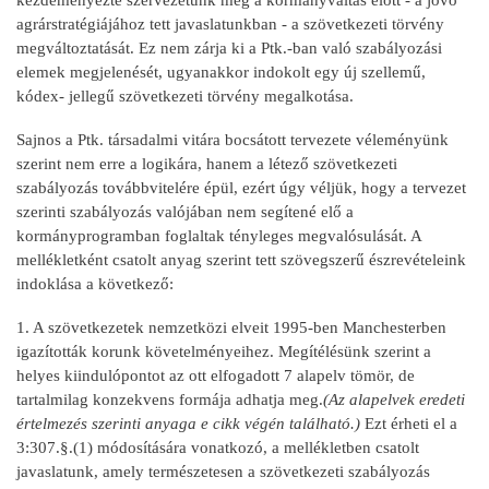
agrárstratégiájához tett javaslatunkban - a szövetkezeti törvény
megváltoztatását. Ez nem zárja ki a Ptk.-ban való szabályozási
elemek megjelenését, ugyanakkor indokolt egy új szellemű,
kódex- jellegű szövetkezeti törvény megalkotása.
Sajnos a Ptk. társadalmi vitára bocsátott tervezete véleményünk
szerint nem erre a logikára, hanem a létező szövetkezeti
szabályozás továbbvitelére épül, ezért úgy véljük, hogy a tervezet
szerinti szabályozás valójában nem segítené elő a
kormányprogramban foglaltak tényleges megvalósulását. A
mellékletként csatolt anyag szerint tett szövegszerű észrevételeink
indoklása a következő:
1. A szövetkezetek nemzetközi elveit 1995-ben Manchesterben
igazították korunk követelményeihez. Megítélésünk szerint a
helyes kiindulópontot az ott elfogadott 7 alapelv tömör, de
tartalmilag konzekvens formája adhatja meg.
(Az alapelvek eredeti
értelmezés szerinti anyaga e cikk végén található.)
Ezt érheti el a
3:307.§.(1) módosítására vonatkozó, a mellékletben csatolt
javaslatunk, amely természetesen a szövetkezeti szabályozás