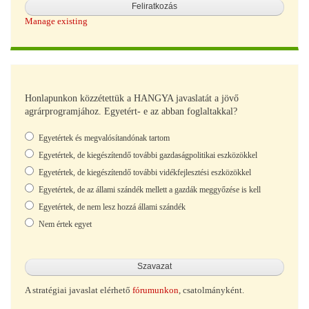
Manage existing
Honlapunkon közzétettük a HANGYA javaslatát a jövő
agrárprogramjához. Egyetért- e az abban foglaltakkal?
Választások
Egyetértek és megvalósítandónak tartom
Egyetértek, de kiegészítendő további gazdaságpolitikai eszközökkel
Egyetértek, de kiegészítendő további vidékfejlesztési eszközökkel
Egyetértek, de az állami szándék mellett a gazdák meggyőzése is kell
Egyetértek, de nem lesz hozzá állami szándék
Nem értek egyet
A stratégiai javaslat elérhető
fórumunkon
, csatolmányként.