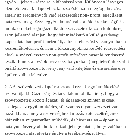
egyéb – jelzett - részeire is kihatással van. Különösen lényeges
elem ebben a 3. alapelvhez kapcsolódó azon megfogalmazás,
amely az eredményből való részesedést non- profit jellegűként
határozza meg. Ezzel egyértelművé válik a tőkeérdekeltségű és
munkaérdekeltségű gazdálkodó szervezetek közötti különbség
azon jellemző alapján, hogy bár mindkettő a külső gazdasági
kapcsolataiban profit- orientált, a belső elosztási viszonyokban a
közreműködéshez és nem a tőkearányokhoz kötődő részesedési
elvek a szövetkezetet a non-profit szférához hasonló rendszerré
teszik. Ennek a további részletszabályokban (megítélésünk szerint
önálló szövetkezeti törvényben) való kifejtése és elismerése erre
épülve válhat lehetővé.
2. A 6. szövetkezeti alapelv a szövetkezetek együttműködését
nyilvánítja ki. Gazdaság- és társadalompolitikai tény, hogy a
szövetkezetek között ágazati, és ágazatközi szinten is csak
esetleges az együttműködés, sőt számos olyan szervezet van
hazánkban, amely a szövetséghez tartozás kötelezettségének
hiányában szigetszerűen működik, és bizonytalan – éppen a
hatályos törvény általunk kritizált jellege miatt -, hogy valóban a
szövetkezeti alapelvekre épül-e a tevékenysége. Ilyen