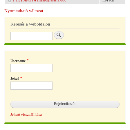
PTK HANGYA állásfoglalásra.doc
134 KB
Nyomtatható változat
Keresés a weboldalon
Keresés
Username
Jelszó
Jelszó visszaállítása