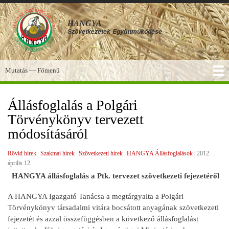
Ugrás
a
HANGYA
tartalomra
Szövetkezetek
Együttműködése
Mutatás — Főmenü
Főmenü
SZOLGÁLTATÁSOK
KÉPGALÉRIA
TUDÁSBÁZIS
A HANGYA
FÓRUM
HÍREK
Állásfoglalás a Polgári
Törvénykönyv tervezett
módosításáról
Rövid hírek
Szakmai hírek
Szövetkezeti hírek
HANGYA Állásfoglalások
|
2012.
április 12.
HANGYA állásfoglalás a Ptk. tervezet szövetkezeti fejezetéről
A HANGYA Igazgató Tanácsa a megtárgyalta a Polgári
Törvénykönyv társadalmi vitára bocsátott anyagának szövetkezeti
fejezetét és azzal összefüggésben a következő állásfoglalást