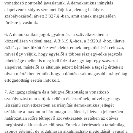
vonatkozó pontosító javaslatunk. A demokratikus irányítás
alapelvének súlyos sérelmét látjuk a jelenleg hatályos
szabályozásból átvett 3:327.§.-ban, amit ennek megfelelően
törlésre javaslunk.
6. A demokratikus jogok gyakorlása a szövetkezetben a
közgyűlésen valósul meg. A 3:319.§.-hoz, a 3:320.§.-hoz, illetve
3:321.§.- hoz fűzött észrevételeink ennek megerősítését célozza,
mivel úgy véljük, hogy egyfelől a többes részjegy-tőke jegyzés
lehetősége mellett is meg kell őrizni az egy-tag- egy szavazat
alapelvet, másfelől az általunk jelzett kérdések a tagság érdekeit
olyan mértékben érintik, hogy a döntés csak magasabb arányú tagi
elfogadottság esetén indokolt.
7. Az igazgatóságra és a felügyelőbizottságra vonatkozó
szabályozást nem tartjuk kellően életszerűnek, mivel egy nagy
létszámú szövetkezetben az irányítás demokratikus jellegét
szűkítené a maximum háromtagú testületek, illetve a jellemzően
határozatlan időre létrejövő szövetkezetek esetében az ötéves
megbízási ciklusnak az előírása. Ennek a kérdésnek a tartalmilag
azonos értelmű, de rugalmasan alkalmazható megoldását javasolja