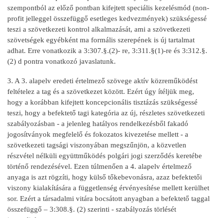
szempontból az előző pontban kifejtett speciális kezelésmód (non-
profit jelleggel összefüggő esetleges kedvezmények) szükségessé
teszi a szövetkezeti kontrol alkalmazását, ami a szövetkezeti
szövetségek egyébként ma formális szerepének is új tartalmat
adhat. Erre vonatkozik a 3:307.§.(2)- re, 3:311.§(1)-re és 3:312.§.
(2) d pontra vonatkozó javaslatunk.
3. A 3. alapelv eredeti értelmező szövege aktív közreműködést
feltételez a tag és a szövetkezet között. Ezért úgy ítéljük meg,
hogy a korábban kifejtett koncepcionális tisztázás szükségessé
teszi, hogy a befektető tagi kategória az új, részletes szövetkezeti
szabályozásban - a jelenleg hatályos rendelkezésből fakadó
jogosítványok megfelelő és fokozatos kivezetése mellett - a
szövetkezeti tagsági viszonyában megszűnjön, a közvetlen
részvétel nélküli együttműködés polgári jogi szerződés keretébe
történő rendezésével. Ezen túlmenően a 4. alapelv értelmező
anyaga is azt rögzíti, hogy külső tőkebevonásra, azaz befektetői
viszony kialakítására a függetlenség érvényesítése mellett kerülhet
sor. Ezért a társadalmi vitára bocsátott anyagban a befektető taggal
összefüggő – 3:308.§. (2) szerinti - szabályozás törlését