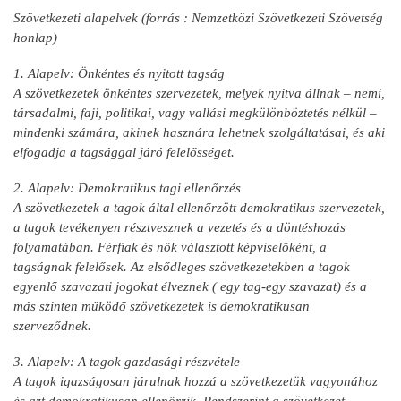
Szövetkezeti alapelvek (forrás : Nemzetközi Szövetkezeti Szövetség
honlap)
1. Alapelv: Önkéntes és nyitott tagság
A szövetkezetek önkéntes szervezetek, melyek nyitva állnak – nemi,
társadalmi, faji, politikai, vagy vallási megkülönböztetés nélkül –
mindenki számára, akinek hasznára lehetnek szolgáltatásai, és aki
elfogadja a tagsággal járó felelősséget.
2. Alapelv: Demokratikus tagi ellenőrzés
A szövetkezetek a tagok által ellenőrzött demokratikus szervezetek,
a tagok tevékenyen résztvesznek a vezetés és a döntéshozás
folyamatában. Férfiak és nők választott képviselőként, a
tagságnak felelősek. Az elsődleges szövetkezetekben a tagok
egyenlő szavazati jogokat élveznek ( egy tag-egy szavazat) és a
más szinten működő szövetkezetek is demokratikusan
szerveződnek.
3. Alapelv: A tagok gazdasági részvétele
A tagok igazságosan járulnak hozzá a szövetkezetük vagyonához
és azt demokratikusan ellenőrzik. Rendszerint a szövetkezet