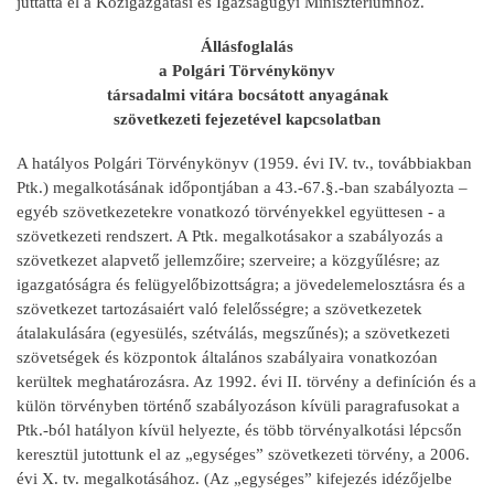
juttatta el a Közigazgatási és Igazságügyi Minisztériumhoz.
Állásfoglalás
a Polgári Törvénykönyv
társadalmi vitára bocsátott anyagának
szövetkezeti fejezetével kapcsolatban
A hatályos Polgári Törvénykönyv (1959. évi IV. tv., továbbiakban
Ptk.) megalkotásának időpontjában a 43.-67.§.-ban szabályozta –
egyéb szövetkezetekre vonatkozó törvényekkel együttesen - a
szövetkezeti rendszert. A Ptk. megalkotásakor a szabályozás a
szövetkezet alapvető jellemzőire; szerveire; a közgyűlésre; az
igazgatóságra és felügyelőbizottságra; a jövedelemelosztásra és a
szövetkezet tartozásaiért való felelősségre; a szövetkezetek
átalakulására (egyesülés, szétválás, megszűnés); a szövetkezeti
szövetségek és központok általános szabályaira vonatkozóan
kerültek meghatározásra. Az 1992. évi II. törvény a definíción és a
külön törvényben történő szabályozáson kívüli paragrafusokat a
Ptk.-ból hatályon kívül helyezte, és több törvényalkotási lépcsőn
keresztül jutottunk el az „egységes” szövetkezeti törvény, a 2006.
évi X. tv. megalkotásához. (Az „egységes” kifejezés idézőjelbe