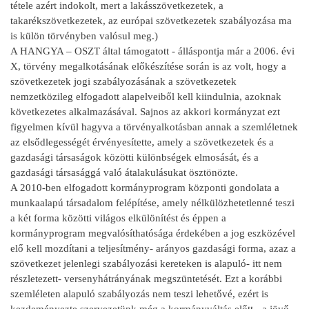
tétele azért indokolt, mert a lakásszövetkezetek, a
takarékszövetkezetek, az európai szövetkezetek szabályozása ma
is külön törvényben valósul meg.)
A HANGYA – OSZT által támogatott - álláspontja már a 2006. évi
X, törvény megalkotásának előkészítése során is az volt, hogy a
szövetkezetek jogi szabályozásának a szövetkezetek
nemzetközileg elfogadott alapelveiből kell kiindulnia, azoknak
következetes alkalmazásával. Sajnos az akkori kormányzat ezt
figyelmen kívül hagyva a törvényalkotásban annak a szemléletnek
az elsődlegességét érvényesítette, amely a szövetkezetek és a
gazdasági társaságok közötti különbségek elmosását, és a
gazdasági társasággá való átalakulásukat ösztönözte.
A 2010-ben elfogadott kormányprogram központi gondolata a
munkaalapú társadalom felépítése, amely nélkülözhetetlenné teszi
a két forma közötti világos elkülönítést és éppen a
kormányprogram megvalósíthatósága érdekében a jog eszközével
elő kell mozdítani a teljesítmény- arányos gazdasági forma, azaz a
szövetkezet jelenlegi szabályozási kereteken is alapuló- itt nem
részletezett- versenyhátrányának megszüntetését. Ezt a korábbi
szemléleten alapuló szabályozás nem teszi lehetővé, ezért is
kezdeményezte szervezetünk még a kormányváltás előtt - a jövő