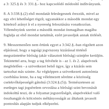
a 3: 325.§ és 3: 331.§.- hoz kapcsolódó módosító indítványunk.
8. A 3:338.§.(2) első mondatát feleslegesnek érezzük, mivel az
egy elvi lehetőséget rögzít, ugyanakkor a második mondat egy
kötelező arányt ír el a nyereség felosztására vonatkozóan.
Véleményünk szerint a második mondat önmagában magába
foglalja az első mondat tartalmát, ezért javasoljuk annak törlését.
9. Messzemenően nem értünk egyet a 3:342.§.-ban rögzített azon
eljárással, hogy a tagsági jogviszony kizárással történő
megszüntetése bíróság (akár választott bíróság) szintjére kerüljön.
Tekintettel arra, hogy a tag felvétele is - az 1. és 2. alapelvnek
megfelelően - a szövetkezet belső ügye, így a kizárás sem
tartozhat más szintre. Az végképpen a szövetkezeti autonómia
csorbítása lenne, ha a tag vélelmezett sérelme a közösség
cselekvőképességét gátolná (3:324.§.(5)). Természetesen az
esetleges tagi jogsérelem orvoslása a bírósági szint bevonását
indokolttá teszi, de a folyamat jogszerűségét, alapelvekkel való
összhangját és kölcsönös méltányosságát az általunk javasolt
pontosítás alapján tudjuk elképzelni.