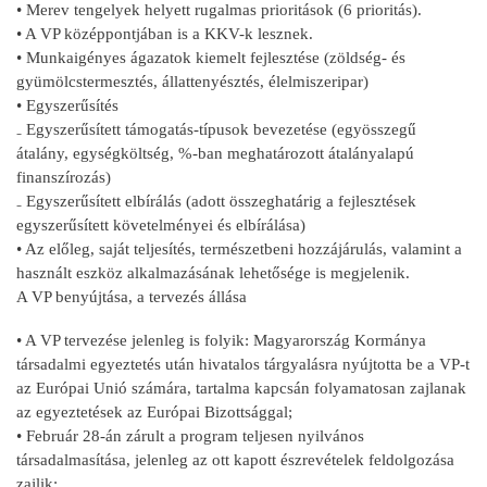
• Merev tengelyek helyett rugalmas prioritások (6 prioritás).
• A VP középpontjában is a KKV-k lesznek.
• Munkaigényes ágazatok kiemelt fejlesztése (zöldség- és
gyümölcstermesztés, állattenyésztés, élelmiszeripar)
• Egyszerűsítés
₋ Egyszerűsített támogatás-típusok bevezetése (egyösszegű
átalány, egységköltség, %-ban meghatározott átalányalapú
finanszírozás)
₋ Egyszerűsített elbírálás (adott összeghatárig a fejlesztések
egyszerűsített követelményei és elbírálása)
• Az előleg, saját teljesítés, természetbeni hozzájárulás, valamint a
használt eszköz alkalmazásának lehetősége is megjelenik.
A VP benyújtása, a tervezés állása
• A VP tervezése jelenleg is folyik: Magyarország Kormánya
társadalmi egyeztetés után hivatalos tárgyalásra nyújtotta be a VP-t
az Európai Unió számára, tartalma kapcsán folyamatosan zajlanak
az egyeztetések az Európai Bizottsággal;
• Február 28-án zárult a program teljesen nyilvános
társadalmasítása, jelenleg az ott kapott észrevételek feldolgozása
zajlik;