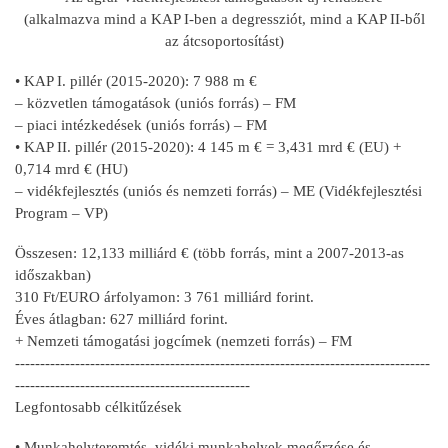
(alkalmazva mind a KAP I-ben a degressziót, mind a KAP II-ből
az átcsoportosítást)
• KAP I. pillér (2015-2020): 7 988 m €
– közvetlen támogatások (uniós forrás) – FM
– piaci intézkedések (uniós forrás) – FM
• KAP II. pillér (2015-2020): 4 145 m € = 3,431 mrd € (EU) +
0,714 mrd € (HU)
– vidékfejlesztés (uniós és nemzeti forrás) – ME (Vidékfejlesztési
Program – VP)
Összesen: 12,133 milliárd € (több forrás, mint a 2007-2013-as
időszakban)
310 Ft/EURO árfolyamon: 3 761 milliárd forint.
Éves átlagban: 627 milliárd forint.
+ Nemzeti támogatási jogcímek (nemzeti forrás) – FM
-----------------------------------------------------------------------------------
-----------------------------------------------
Legfontosabb célkitűzések
• Munkahelyteremtés, vidéki munkahelyek megőrzése és