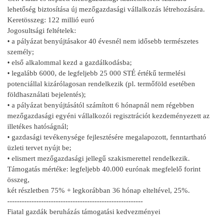
lehetőség biztosítása új mezőgazdasági vállalkozás létrehozására.
Keretösszeg: 122 millió euró
Jogosultsági feltételek:
• a pályázat benyújtásakor 40 évesnél nem idősebb természetes
személy;
• első alkalommal kezd a gazdálkodásba;
• legalább 6000, de legfeljebb 25 000 STÉ értékű termelési
potenciállal kizárólagosan rendelkezik (pl. termőföld esetében
földhasználati bejelentés);
• a pályázat benyújtásától számított 6 hónapnál nem régebben
mezőgazdasági egyéni vállalkozói regisztrációt kezdeményezett az
illetékes hatóságnál;
• gazdasági tevékenysége fejlesztésére megalapozott, fenntartható
üzleti tervet nyújt be;
• elismert mezőgazdasági jellegű szakismerettel rendelkezik.
Támogatás mértéke: legfeljebb 40.000 eurónak megfelelő forint
összeg,
két részletben 75% + legkorábban 36 hónap elteltével, 25%.
--------------------------------------------------------
Fiatal gazdák beruházás támogatási kedvezményei