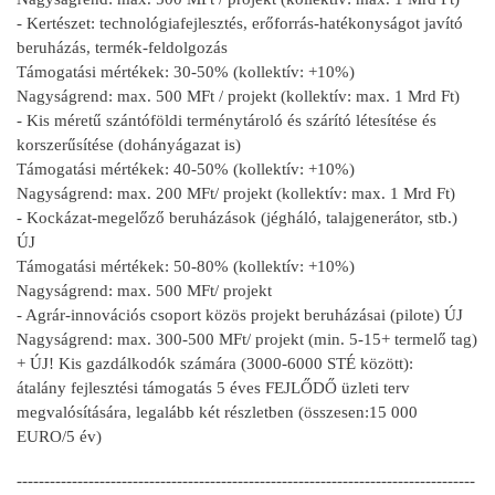
- Kertészet: technológiafejlesztés, erőforrás-hatékonyságot javító
beruházás, termék-feldolgozás
Támogatási mértékek: 30-50% (kollektív: +10%)
Nagyságrend: max. 500 MFt / projekt (kollektív: max. 1 Mrd Ft)
- Kis méretű szántóföldi terménytároló és szárító létesítése és
korszerűsítése (dohányágazat is)
Támogatási mértékek: 40-50% (kollektív: +10%)
Nagyságrend: max. 200 MFt/ projekt (kollektív: max. 1 Mrd Ft)
- Kockázat-megelőző beruházások (jégháló, talajgenerátor, stb.)
ÚJ
Támogatási mértékek: 50-80% (kollektív: +10%)
Nagyságrend: max. 500 MFt/ projekt
- Agrár-innovációs csoport közös projekt beruházásai (pilote) ÚJ
Nagyságrend: max. 300-500 MFt/ projekt (min. 5-15+ termelő tag)
+ ÚJ! Kis gazdálkodók számára (3000-6000 STÉ között):
átalány fejlesztési támogatás 5 éves FEJLŐDŐ üzleti terv
megvalósítására, legalább két részletben (összesen:15 000
EURO/5 év)
-----------------------------------------------------------------------------------