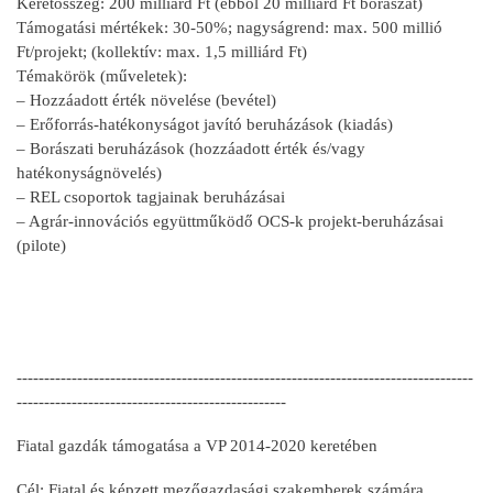
Keretösszeg: 200 milliárd Ft (ebből 20 milliárd Ft borászat)
Támogatási mértékek: 30-50%; nagyságrend: max. 500 millió
Ft/projekt; (kollektív: max. 1,5 milliárd Ft)
Témakörök (műveletek):
– Hozzáadott érték növelése (bevétel)
– Erőforrás-hatékonyságot javító beruházások (kiadás)
– Borászati beruházások (hozzáadott érték és/vagy
hatékonyságnövelés)
– REL csoportok tagjainak beruházásai
– Agrár-innovációs együttműködő OCS-k projekt-beruházásai
(pilote)
-----------------------------------------------------------------------------------
-------------------------------------------------
Fiatal gazdák támogatása a VP 2014-2020 keretében
Cél: Fiatal és képzett mezőgazdasági szakemberek számára