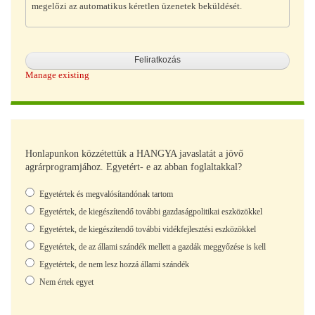
megelőzi az automatikus kéretlen üzenetek beküldését.
Manage existing
Honlapunkon közzétettük a HANGYA javaslatát a jövő
agrárprogramjához. Egyetért- e az abban foglaltakkal?
Választások
Egyetértek és megvalósítandónak tartom
Egyetértek, de kiegészítendő további gazdaságpolitikai eszközökkel
Egyetértek, de kiegészítendő további vidékfejlesztési eszközökkel
Egyetértek, de az állami szándék mellett a gazdák meggyőzése is kell
Egyetértek, de nem lesz hozzá állami szándék
Nem értek egyet