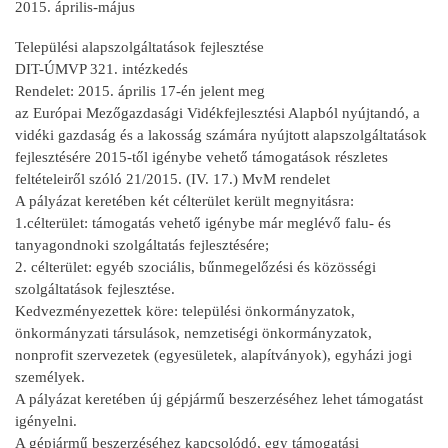
2015. április-május
Települési alapszolgáltatások fejlesztése
DIT-ÚMVP 321. intézkedés
Rendelet: 2015. április 17-én jelent meg
az Európai Mezőgazdasági Vidékfejlesztési Alapból nyújtandó, a
vidéki gazdaság és a lakosság számára nyújtott alapszolgáltatások
fejlesztésére 2015-től igénybe vehető támogatások részletes
feltételeiről szóló 21/2015. (IV. 17.) MvM rendelet
A pályázat keretében két célterület került megnyitásra:
1.célterület: támogatás vehető igénybe már meglévő falu- és
tanyagondnoki szolgáltatás fejlesztésére;
2. célterület: egyéb szociális, bűnmegelőzési és közösségi
szolgáltatások fejlesztése.
Kedvezményezettek köre: települési önkormányzatok,
önkormányzati társulások, nemzetiségi önkormányzatok,
nonprofit szervezetek (egyesületek, alapítványok), egyházi jogi
személyek.
A pályázat keretében új gépjármű beszerzéséhez lehet támogatást
igényelni.
A gépjármű beszerzéséhez kapcsolódó, egy támogatási