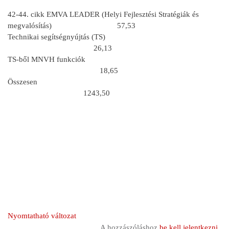
42-44. cikk EMVA LEADER (Helyi Fejlesztési Stratégiák és
megvalósítás) 57,53
Technikai segítségnyújtás (TS)
26,13
TS-ből MNVH funkciók
18,65
Összesen
1243,50
Nyomtatható változat
A hozzászóláshoz
be kell jelentkezni