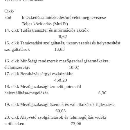
Cikk/
kód Intézkedés/alintézkedés/művelet megnevezése
Teljes közkiadás (Mrd Ft)
14. cikk Tudás transzfer és információs akciók
8,62
15. cikk Tanácsadási szolgáltatás, üzemvezetési és helyettesítési
szolgáltatások 13,63
16. cikk Minőségi rendszerek mezőgazdasági termékekre,
élelmiszerekre 10,07
17. cikk Beruházás tárgyi eszközökbe
458,20
18. cikk Mezőgazdasági termelő potenciál
helyreállítása/megelőzés 6,30
19. cikk Mezőgazdasági üzemek és vállalkozások fejlesztése
60,03
20. cikk Alapvető szolgáltatások és falumegújítás vidéki
területeken 73,06