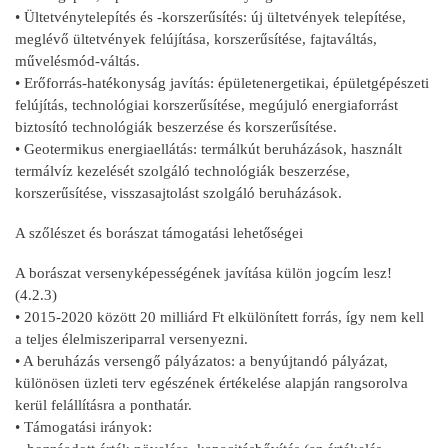
• Ültetvénytelepítés és -korszerűsítés: új ültetvények telepítése,
meglévő ültetvények felújítása, korszerűsítése, fajtaváltás,
művelésmód-váltás.
• Erőforrás-hatékonyság javítás: épületenergetikai, épületgépészeti
felújítás, technológiai korszerűsítése, megújuló energiaforrást
biztosító technológiák beszerzése és korszerűsítése.
• Geotermikus energiaellátás: termálkút beruházások, használt
termálvíz kezelését szolgáló technológiák beszerzése,
korszerűsítése, visszasajtolást szolgáló beruházások.
A szőlészet és borászat támogatási lehetőségei
A borászat versenyképességének javítása külön jogcím lesz!
(4.2.3)
• 2015-2020 között 20 milliárd Ft elkülönített forrás, így nem kell
a teljes élelmiszeriparral versenyezni.
• A beruházás versengő pályázatos: a benyújtandó pályázat,
különösen üzleti terv egészének értékelése alapján rangsorolva
kerül felállításra a ponthatár.
• Támogatási irányok: