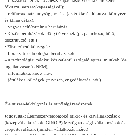
– hozzáadott érték növelése, kapacitásbővítés (az értékelés
fókusza: versenyképességi cél);
– erőforrás-hatékonyság javítása (az értékelés fókusza: környezeti
és klíma célok);
– vegyes célú/tartalmú beruházás
• Közös beruházások előnyt élveznek (pl. palackozó, hűtő,
disztribúció, stb.)
• Elismerhető költségek:
– borászati technológiai beruházások;
– a technológiai célokat közvetlenül szolgáló építési munkák (de:
ingatlanvásárlás NEM);
– informatika, know-how;
– járulékos költségek (tervezés, engedélyezés, stb.)
Élelmiszer-feldolgozás és minőségi rendszerek
Jogosultak: Élelmiszer-feldolgozó mikro- és kisvállalkozások
(középvállalkozások: GINOP!) Mezőgazdasági vállalkozások és
csoportosulásaik (minden vállalkozás méret)