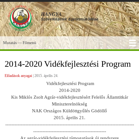
Ugrás
a
HANGYA
tartalomra
Szövetkezetek
Együttműködése
Mutatás — Főmenü
Főmenü
SZOLGÁLTATÁSOK
KÉPGALÉRIA
TUDÁSBÁZIS
A HANGYA
FÓRUM
HÍREK
2014-2020 Vidékfejlesztési Program
Előadások anyagai
|
2015. április 24.
Vidékfejlesztési Program
2014-2020
Kis Miklós Zsolt Agrár-vidékfejlesztésért Felelős Államtitkár
Miniszterelnökség
NAK Országos Küldöttgyűlés Gödöllő
2015. április 21.
-----------------------------------------------------------------------------------
-----------------------------------------------
Az agrár-vidékfejlesztési támogatások új rendszere