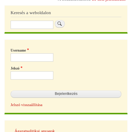
Keresés a weboldalon
Keresés
Username
Jelszó
Jelszó visszaállítása
Tudásbázis
Ágazatpolitikai anyagok