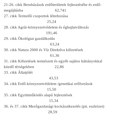
21-26. cikk Beruházások erdőterületek fejlesztésébe és erdő-
megújításba 62,741
27. cikk Termelői csoportok létrehozása
25,24
28. cikk Agrár-környezetvédelem és éghajlatváltozás
191,46
29. cikk Ökológiai gazdálkodás
63,24
30. cikk Natura 2000 és Víz Direktíva kifizetések
61,36
31. cikk Kifizetések természeti és egyéb sajátos hátrányokkal
küzdő térségekben 22,86
33. cikk Állatjólét
43,53
34. cikk Erdő-környezetvédelem /genetikai erőforrások
15,50
35. cikk Együttműködés alapú fejlesztések
15,34
36. és 37. cikk Mezőgazdasági kockázatkezelés (pü. eszközei)
28,59