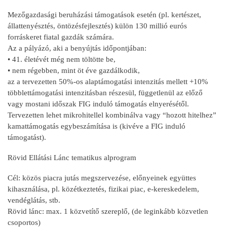
Mezőgazdasági beruházási támogatások esetén (pl. kertészet,
állattenyésztés, öntözésfejlesztés) külön 130 millió eurós
forráskeret fiatal gazdák számára.
Az a pályázó, aki a benyújtás időpontjában:
• 41. életévét még nem töltötte be,
• nem régebben, mint öt éve gazdálkodik,
az a tervezetten 50%-os alaptámogatási intenzitás mellett +10%
többlettámogatási intenzitásban részesül, függetlenül az előző
vagy mostani időszak FIG induló támogatás elnyerésétől.
Tervezetten lehet mikrohitellel kombinálva vagy “hozott hitelhez”
kamattámogatás egybeszámítása is (kivéve a FIG induló
támogatást).
Rövid Ellátási Lánc tematikus alprogram
Cél: közös piacra jutás megszervezése, előnyeinek együttes
kihasználása, pl. közétkeztetés, fizikai piac, e-kereskedelem,
vendéglátás, stb.
Rövid lánc: max. 1 közvetítő szereplő, (de leginkább közvetlen
csoportos)