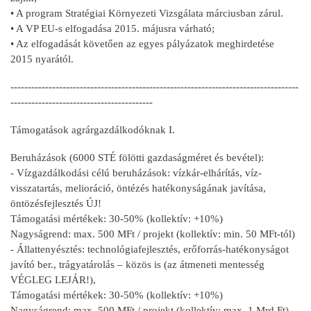
• A program Stratégiai Környezeti Vizsgálata márciusban zárul.
• A VP EU-s elfogadása 2015. májusra várható;
• Az elfogadását követően az egyes pályázatok meghirdetése
2015 nyarától.
-----------------------------------------------------------------------------------
-----------------------------------------
Támogatások agrárgazdálkodóknak I.
Beruházások (6000 STÉ fölötti gazdaságméret és bevétel):
- Vízgazdálkodási célú beruházások: vízkár-elhárítás, víz-
visszatartás, melioráció, öntézés hatékonyságának javítása,
öntözésfejlesztés ÚJ!
Támogatási mértékek: 30-50% (kollektív: +10%)
Nagyságrend: max. 500 MFt / projekt (kollektív: min. 50 MFt-tól)
- Állattenyésztés: technológiafejlesztés, erőforrás-hatékonyságot
javító ber., trágyatárolás – közös is (az átmeneti mentesség
VÉGLEG LEJÁR!),
Támogatási mértékek: 30-50% (kollektív: +10%)
Nagyságrend: max. 500 MFt / projekt (kollektív: max. 1 Mrd Ft)