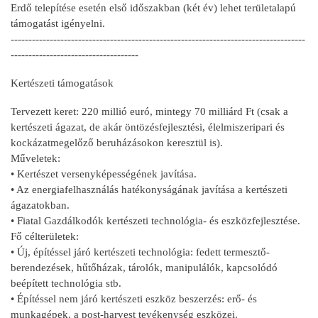
Erdő telepítése esetén első időszakban (két év) lehet területalapú
támogatást igényelni.
-----------------------------------------------------------------------------------
------------------------------------
Kertészeti támogatások
Tervezett keret: 220 millió euró, mintegy 70 milliárd Ft (csak a
kertészeti ágazat, de akár öntözésfejlesztési, élelmiszeripari és
kockázatmegelőző beruházásokon keresztül is).
Műveletek:
• Kertészet versenyképességének javítása.
• Az energiafelhasználás hatékonyságának javítása a kertészeti
ágazatokban.
• Fiatal Gazdálkodók kertészeti technológia- és eszközfejlesztése.
Fő célterületek:
• Új, építéssel járó kertészeti technológia: fedett termesztő-
berendezések, hűtőházak, tárolók, manipulálók, kapcsolódó
beépített technológia stb.
• Építéssel nem járó kertészeti eszköz beszerzés: erő- és
munkagépek, a post-harvest tevékenység eszközei.