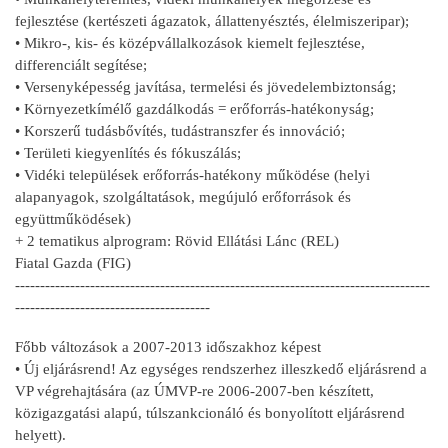
fejlesztése (kertészeti ágazatok, állattenyésztés, élelmiszeripar);
• Mikro-, kis- és középvállalkozások kiemelt fejlesztése,
differenciált segítése;
• Versenyképesség javítása, termelési és jövedelembiztonság;
• Környezetkímélő gazdálkodás = erőforrás-hatékonyság;
• Korszerű tudásbővítés, tudástranszfer és innováció;
• Területi kiegyenlítés és fókuszálás;
• Vidéki települések erőforrás-hatékony működése (helyi
alapanyagok, szolgáltatások, megújuló erőforrások és
együttműködések)
+ 2 tematikus alprogram: Rövid Ellátási Lánc (REL)
Fiatal Gazda (FIG)
-----------------------------------------------------------------------------------
---------------------------------------
Főbb változások a 2007-2013 időszakhoz képest
• Új eljárásrend! Az egységes rendszerhez illeszkedő eljárásrend a
VP végrehajtására (az ÚMVP-re 2006-2007-ben készített,
közigazgatási alapú, túlszankcionáló és bonyolított eljárásrend
helyett).