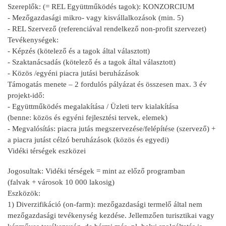
Szereplők: (= REL Együttműködés tagok): KONZORCIUM
- Mezőgazdasági mikro- vagy kisvállalkozások (min. 5)
- REL Szervező (referenciával rendelkező non-profit szervezet)
Tevékenységek:
- Képzés (kötelező és a tagok által választott)
- Szaktanácsadás (kötelező és a tagok által választott)
- Közös /egyéni piacra jutási beruházások
Támogatás menete – 2 fordulós pályázat és összesen max. 3 év
projekt-idő:
- Együttműködés megalakítása / Üzleti terv kialakítása
(benne: közös és egyéni fejlesztési tervek, elemek)
- Megvalósítás: piacra jutás megszervezése/felépítése (szervező) +
a piacra jutást célzó beruházások (közös és egyedi)
Vidéki térségek eszközei
Jogosultak: Vidéki térségek = mint az előző programban
(falvak + városok 10 000 lakosig)
Eszközök:
1) Diverzifikáció (on-farm): mezőgazdasági termelő által nem
mezőgazdasági tevékenység kezdése. Jellemzően turisztikai vagy