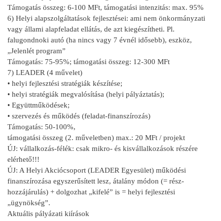
Támogatás összeg: 6-100 MFt, támogatási intenzitás: max. 95%
6) Helyi alapszolgáltatások fejlesztései: ami nem önkormányzati
vagy állami alapfeladat ellátás, de azt kiegészítheti. Pl.
falugondnoki autó (ha nincs vagy 7 évnél idősebb), eszköz,
„Jelenlét program”
Támogatás: 75-95%; támogatási összeg: 12-300 MFt
7) LEADER (4 művelet)
• helyi fejlesztési stratégiák készítése;
• helyi stratégiák megvalósítása (helyi pályáztatás);
• Együttműködések;
• szervezés és működés (feladat-finanszírozás)
Támogatás: 50-100%,
támogatási összeg (2. műveletben) max.: 20 MFt / projekt
ÚJ: vállalkozás-félék: csak mikro- és kisvállalkozások részére
elérhető!!!
ÚJ: A Helyi Akciócsoport (LEADER Egyesület) működési
finanszírozása egyszerűsített lesz, átalány módon (= rész-
hozzájárulás) + dolgozhat „kifelé” is = helyi fejlesztési
„ügynökség”.
Aktuális pályázati kiírások