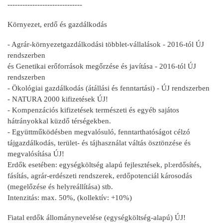
------------------------------
Környezet, erdő és gazdálkodás
- Agrár-környezetgazdálkodási többlet-vállalások - 2016-tól ÚJ
rendszerben
és Genetikai erőforrások megőrzése és javítása - 2016-tól ÚJ
rendszerben
- Ökológiai gazdálkodás (átállási és fenntartási) - ÚJ rendszerben
- NATURA 2000 kifizetések ÚJ!
- Kompenzációs kifizetések természeti és egyéb sajátos
hátrányokkal küzdő térségekben.
- Együttműködésben megvalósuló, fenntarthatóságot célzó
tájgazdálkodás, terület- és tájhasználat váltás ösztönzése és
megvalósítása ÚJ!
Erdők esetében: egységköltség alapú fejlesztések, pl:erdősítés,
fásítás, agrár-erdészeti rendszerek, erdőpotenciál károsodás
(megelőzése és helyreállítása) stb.
Intenzitás: max. 50%, (kollektív: +10%)
Fiatal erdők állománynevelése (egységköltség-alapú) ÚJ!