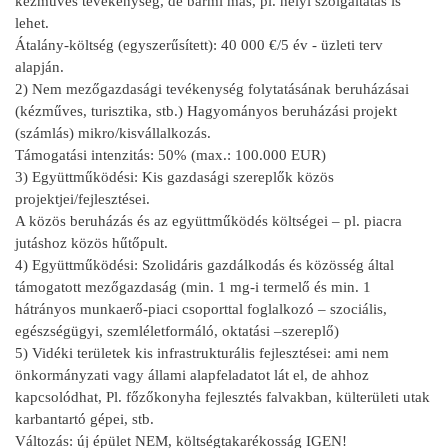
kézműves tevékenység, de bármi más, pl. helyi szolgáltatás is
lehet.
Átalány-költség (egyszerűsített): 40 000 €/5 év - üzleti terv
alapján.
2) Nem mezőgazdasági tevékenység folytatásának beruházásai
(kézműves, turisztika, stb.) Hagyományos beruházási projekt
(számlás) mikro/kisvállalkozás.
Támogatási intenzitás: 50% (max.: 100.000 EUR)
3) Együttműködési: Kis gazdasági szereplők közös
projektjei/fejlesztései.
A közös beruházás és az együttműködés költségei – pl. piacra
jutáshoz közös hűtőpult.
4) Együttműködési: Szolidáris gazdálkodás és közösség által
támogatott mezőgazdaság (min. 1 mg-i termelő és min. 1
hátrányos munkaerő-piaci csoporttal foglalkozó – szociális,
egészségügyi, szemléletformáló, oktatási –szereplő)
5) Vidéki területek kis infrastrukturális fejlesztései: ami nem
önkormányzati vagy állami alapfeladatot lát el, de ahhoz
kapcsolódhat, Pl. főzőkonyha fejlesztés falvakban, külterületi utak
karbantartó gépei, stb.
Változás: új épület NEM, költségtakarékosság IGEN!