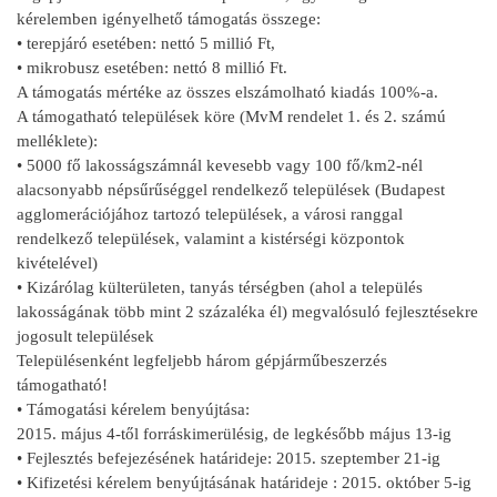
kérelemben igényelhető támogatás összege:
• terepjáró esetében: nettó 5 millió Ft,
• mikrobusz esetében: nettó 8 millió Ft.
A támogatás mértéke az összes elszámolható kiadás 100%-a.
A támogatható települések köre (MvM rendelet 1. és 2. számú
melléklete):
• 5000 fő lakosságszámnál kevesebb vagy 100 fő/km2-nél
alacsonyabb népsűrűséggel rendelkező települések (Budapest
agglomerációjához tartozó települések, a városi ranggal
rendelkező települések, valamint a kistérségi központok
kivételével)
• Kizárólag külterületen, tanyás térségben (ahol a település
lakosságának több mint 2 százaléka él) megvalósuló fejlesztésekre
jogosult települések
Településenként legfeljebb három gépjárműbeszerzés
támogatható!
• Támogatási kérelem benyújtása:
2015. május 4-től forráskimerülésig, de legkésőbb május 13-ig
• Fejlesztés befejezésének határideje: 2015. szeptember 21-ig
• Kifizetési kérelem benyújtásának határideje : 2015. október 5-ig