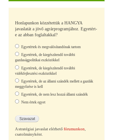
Honlapunkon közzétettük a HANGYA
javaslatát a jövő agrárprogramjához. Egyetért-
e az abban foglaltakkal?
Választások
Egyetértek és megvalósítandónak tartom
Egyetértek, de kiegészítendő további
gazdaságpolitikai eszközökkel
Egyetértek, de kiegészítendő további
vidékfejlesztési eszközökkel
Egyetértek, de az állami szándék mellett a gazdák
meggyőzése is kell
Egyetértek, de nem lesz hozzá állami szándék
Nem értek egyet
A stratégiai javaslat elérhető
fórumunkon
,
csatolmányként.