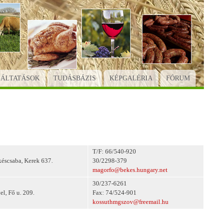
GÁLTATÁSOK
TUDÁSBÁZIS
KÉPGALÉRIA
FÓRUM
T/F: 66/540-920
éscsaba, Kerek 637.
30/2298-379
magorfo@bekes.hungary.net
30/237-6261
l, Fő u. 209.
Fax: 74/524-901
kossuthmgszov@freemail.hu