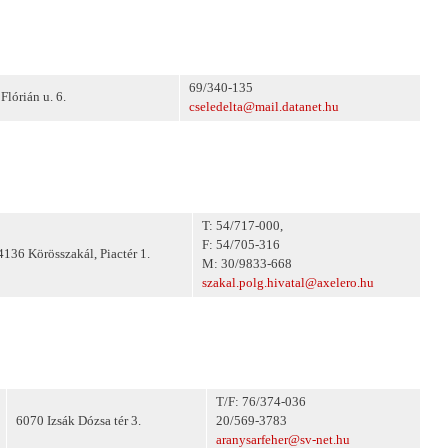
69/340-135
lórián u. 6.
cseledelta@mail.datanet.hu
T: 54/717-000,
F: 54/705-316
4136 Körösszakál, Piactér 1.
M: 30/9833-668
szakal.polg.hivatal@axelero.hu
T/F: 76/374-036
6070 Izsák Dózsa tér 3.
20/569-3783
aranysarfeher@sv-net.hu