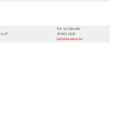
T/F: 62/580-090
 út 47.
30/903-1820
info@morakert.hu