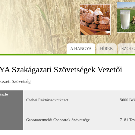
Ugrás
a
tartalomra
A HANGYA
HÍREK
SZOL
 Szakágazati Szövetségek Vezetői
kezeti Szövetség
szló
Csabai Raktárszövetkezet
5600 Bék
Gabonatermelői Csoportok Szövetsége
7181 Teve