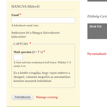
HANGYA Hírlevél
Email
Zöldség-Gyüm
A feliratkozó email címe.
Hódi Pál
Iratkozzon fel a Hangya Szövetkezeti
hírlevelére!
CAPTCHA
Math question (3 + 7 =)
Nyomtatható 
A fenti művelet eredményét kell beírni. Például 1+3
esetén 4-et.
Ez a kérdés vizsgálja, hogy vajon ember-e a
látogató, valamint megelőzi az automatikus
kéretlen üzenetek beküldését.
Manage existing