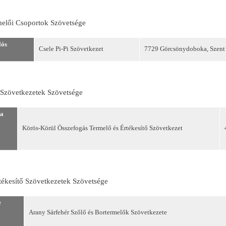
elői Csoportok Szövetsége
lós
Csele Pi-Pi Szövetkezet
7729 Görcsönydoboka, Szent F
ő Szövetkezetek Szövetsége
a
Körös-Körül Összefogás Termelő és Értékesítő Szövetkezet
tékesítő Szövetkezetek Szövetsége
e
Arany Sárfehér Szőlő és Bortermelők Szövetkezete