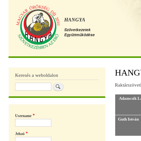
HANGYA
Szövetkezetek
Együttműködése
Főmenü
HANGYA
Keresés a weboldalon
Raktárszövet
Keresés
Adamcsik Lá
Username
Guth István
Jelszó