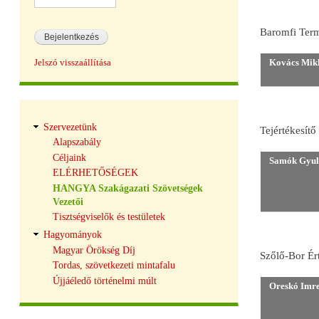
Baromfi Term
Jelszó visszaállítása
Kovács Mik
Hangya
Szervezetünk
Tejértékesít
navigáció
Alapszabály
Céljaink
Samók Gyul
ELÉRHETŐSÉGEK
HANGYA Szakágazati Szövetségek
Vezetői
Tisztségviselők és testületek
Hagyományok
Magyar Örökség Díj
Szőlő-Bor Ér
Tordas, szövetkezeti mintafalu
Újjáéledő történelmi múlt
Oreskó Imr