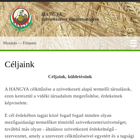
Ugrás
a
HANGYA
tartalomra
Szövetkezetek
Együttműködése
Mutatás — Főmenü
Főmenü
SZOLGÁLTATÁSOK
KÉPGALÉRIA
TUDÁSBÁZIS
A HANGYA
FÓRUM
HÍREK
Céljaink
Céljaink, küldetésünk
A HANGYA célkitűzése a szövetkezeti alapú termelői társulások,
ezen keresztül a vidéki társadalom megerősítése, érdekeinek
képviselete.
E cél érdekében tagjai közé fogad fogad minden olyan
mezőgazdasági termelőket tömörítő szövetkezetet/szövetséget,
továbbá más olyan - általános szövetkezeti érdekeltségű -
szervezetet, amely a szervezet célkitűzéseivel egyetért és a tagsági