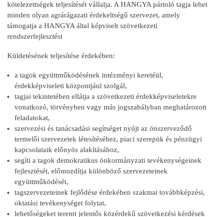
kötelezettségek teljesítését vállalja. A HANGYA pártoló tagja lehet
minden olyan agrárágazati érdekeltségű szervezet, amely
támogatja a HANGYA által képviselt szövetkezeti
rendszerfejlesztést
Küldetésének teljesítése érdekében:
a tagok együttműködésének intézményi keretéül,
érdekképviseleti központjául szolgál,
tagjai tekintetében ellátja a szövetkezeti érdekképviseletekre
vonatkozó, törvényben vagy más jogszabályban meghatározott
feladatokat,
szervezési és tanácsadási segítséget nyújt az önszerveződő
termelői szervezetek létesítéséhez, piaci szerepük és pénzügyi
kapcsolataik előnyös alakításához,
segíti a tagok demokratikus önkormányzati tevékenységeinek
fejlesztését, előmozdítja különböző szervezeteinek
együttműködését,
tagszervezeteinek fejlődése érdekében szakmai továbbképzési,
oktatási tevékenységet folytat,
lehetőségeket teremt jelentős közérdekű szövetkezési kérdések