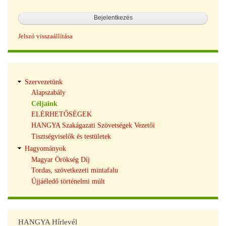
Jelszó visszaállítása
Hangya
Szervezetünk
navigáció
Alapszabály
Céljaink
ELÉRHETŐSÉGEK
HANGYA Szakágazati Szövetségek Vezetői
Tisztségviselők és testületek
Hagyományok
Magyar Örökség Díj
Tordas, szövetkezeti mintafalu
Újjáéledő történelmi múlt
HANGYA Hírlevél