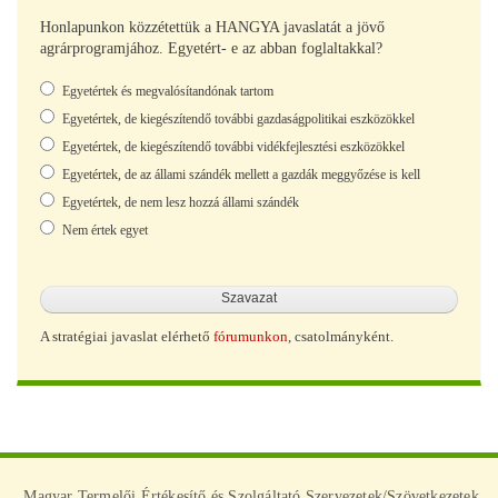
Honlapunkon közzétettük a HANGYA javaslatát a jövő
agrárprogramjához. Egyetért- e az abban foglaltakkal?
Választások
Egyetértek és megvalósítandónak tartom
Egyetértek, de kiegészítendő további gazdaságpolitikai eszközökkel
Egyetértek, de kiegészítendő további vidékfejlesztési eszközökkel
Egyetértek, de az állami szándék mellett a gazdák meggyőzése is kell
Egyetértek, de nem lesz hozzá állami szándék
Nem értek egyet
A stratégiai javaslat elérhető
fórumunkon
, csatolmányként.
Magyar Termelői Értékesítő és Szolgáltató Szervezetek/Szövetkezetek