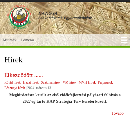
Ugrás
a
HANGYA
tartalomra
Szövetkezetek
Együttműködése
Mutatás — Főmenü
Főmenü
SZOLGÁLTATÁSOK
KÉPGALÉRIA
TUDÁSBÁZIS
A HANGYA
FÓRUM
HÍREK
Hírek
Elkezdődött ......
Rövid hírek
Hazai hírek
Szakmai hírek
VM hírek
MVH Hírek
Pályázatok
Pénzügyi hírek
|
2024. március 13.
Meghirdetésre került az első vidékfejlesztési pályázati felhívás a
2027-ig tartó KAP Stratégia Terv keretei között.
(El
Tovább
.....