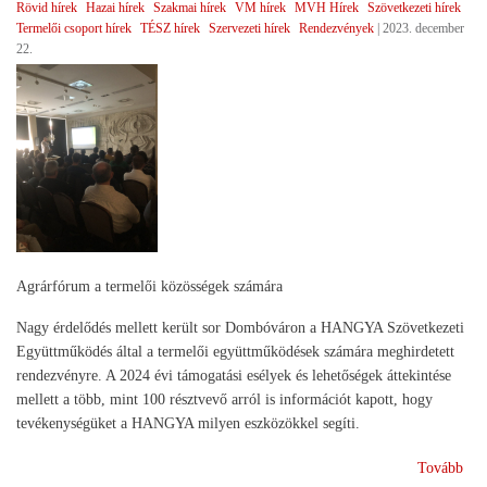
Rövid hírek
Hazai hírek
Szakmai hírek
VM hírek
MVH Hírek
Szövetkezeti hírek
Termelői csoport hírek
TÉSZ hírek
Szervezeti hírek
Rendezvények
|
2023. december
22.
Agrárfórum a termelői közösségek számára
Nagy érdelődés mellett került sor Dombóváron a HANGYA Szövetkezeti
Együttműködés által a termelői együttműködések számára meghirdetett
rendezvényre. A 2024 évi támogatási esélyek és lehetőségek áttekintése
mellett a több, mint 100 résztvevő arról is információt kapott, hogy
tevékenységüket a HANGYA milyen eszközökkel segíti.
(A
Tovább