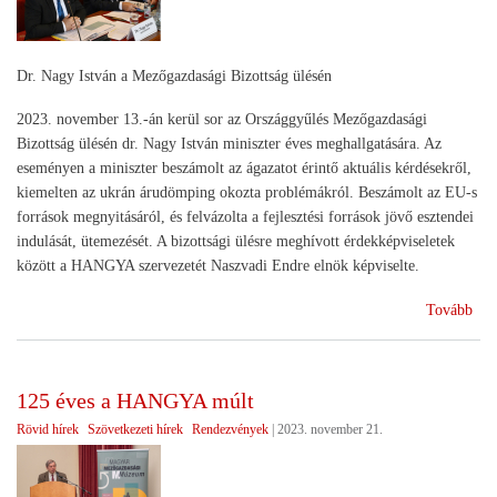
Dr. Nagy István a Mezőgazdasági Bizottság ülésén
2023. november 13.-án kerül sor az Országgyűlés Mezőgazdasági
Bizottság ülésén dr. Nagy István miniszter éves meghallgatására. Az
eseményen a miniszter beszámolt az ágazatot érintő aktuális kérdésekről,
kiemelten az ukrán árudömping okozta problémákról. Beszámolt az EU-s
források megnyitásáról, és felvázolta a fejlesztési források jövő esztendei
indulását, ütemezését. A bizottsági ülésre meghívott érdekképviseletek
között a HANGYA szervezetét Naszvadi Endre elnök képviselte.
(Mi
Tovább
meg
125 éves a HANGYA múlt
Rövid hírek
Szövetkezeti hírek
Rendezvények
|
2023. november 21.