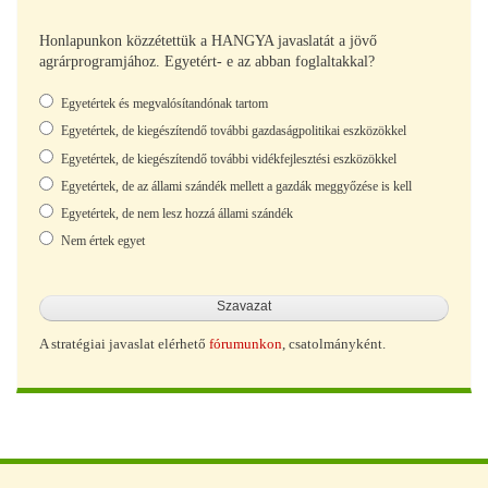
Honlapunkon közzétettük a HANGYA javaslatát a jövő
agrárprogramjához. Egyetért- e az abban foglaltakkal?
Választások
Egyetértek és megvalósítandónak tartom
Egyetértek, de kiegészítendő további gazdaságpolitikai eszközökkel
Egyetértek, de kiegészítendő további vidékfejlesztési eszközökkel
Egyetértek, de az állami szándék mellett a gazdák meggyőzése is kell
Egyetértek, de nem lesz hozzá állami szándék
Nem értek egyet
A stratégiai javaslat elérhető
fórumunkon
, csatolmányként.