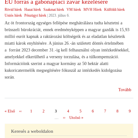
EU forrás a gabonapiaci zavar kezelésére
Rövid hírek
Hazai hírek
Szakmai hírek
VM hírek
MVH Hírek
Külföldi hírek
Uniós hírek
Pénzügyi hírek
|
2023. július 6.
Az öt frontország egységes fellépése meghátrálásra tudta késztetni a
brüsszeli bürokráciát, ennek eredményképpen a magyar gazdák is 15,93
millió eurót kapnak a raktározási költségeik és az eladatlan készleteik
miatti károk enyhítésére. A június 26.-án született döntés értelmében
a forrást 2023 december 31.-ig kell felhasználni olyan intézkedésekkel,
amelyekkel elkerülhető a verseny torzulása, és a túlkompemzáció.
Információink szerint a magyar kormány az 50 hektár alatti
kukoricatermelők megsegítésére fókuszál az intézkedés kidolgozása
során.
(E
Tovább
forr
a
gab
Első
« Első
Előző
‹‹
Page
1
Page
2
Page
3
Page
4
Page
5
Page
6
Page
7
Page
8
Page
9
Oldalszámozás
zav
oldal
oldal
…
Következő
››
Utolsó
Utolsó »
kez
oldal
oldal
Keresés a weboldalon