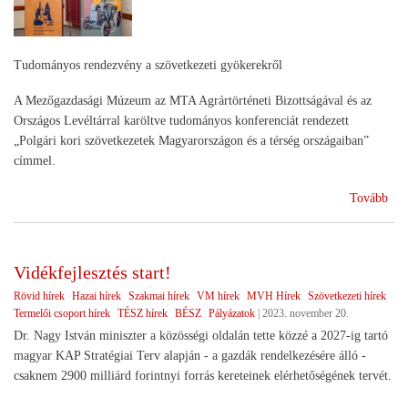
Tudományos rendezvény a szövetkezeti gyökerekről
A Mezőgazdasági Múzeum az MTA Agrártörténeti Bizottságával és az
Országos Levéltárral karöltve tudományos konferenciát rendezett
„Polgári kori szövetkezetek Magyarországon és a térség országaiban”
címmel.
(12
Tovább
éve
a
HA
Vidékfejlesztés start!
múl
Rövid hírek
Hazai hírek
Szakmai hírek
VM hírek
MVH Hírek
Szövetkezeti hírek
Termelői csoport hírek
TÉSZ hírek
BÉSZ
Pályázatok
|
2023. november 20.
Dr. Nagy István miniszter a közösségi oldalán tette közzé a 2027-ig tartó
magyar KAP Stratégiai Terv alapján - a gazdák rendelkezésére álló -
csaknem 2900 milliárd forintnyi forrás kereteinek elérhetőségének tervét.