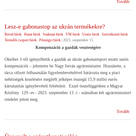
(Vi
Tovább
star
Lesz-e gabonastop az ukrán termékekre?
Rövid hírek
Hazai hírek
Szakmai hírek
VM hírek
Uniós hírek
Szövetkezeti hírek
Termelői csoport hírek
Pénzügyi hírek
|
2023. szeptember 15.
Kompenzáció a gazdák veszteségére
Október 1-től igényelhetik a gazdák az ukrán gabonaimport miatti uniós
kompenzációt – jelentette be Nagy István agrárminiszter. Hozzátette, a
tárca célzott felhasználás figyelembevételével határozta meg a piaci
nehézségek kezelésére megítélt jelképes összegű 15,9 millió eurós
kártalanítás igénybevételi feltételeit. Ezzel összefüggésben a Magyar
Közlöny 129.-es - 2023. szeptember 13.-i - számában két agrárminiszteri
rendelet jelent meg.
(Le
Tovább
e
gab
az