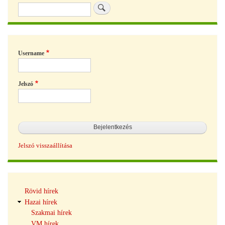
Keresés
Username
Jelszó
Jelszó visszaállítása
Hírek
Rövid hírek
navigáció
Hazai hírek
Szakmai hírek
VM hírek