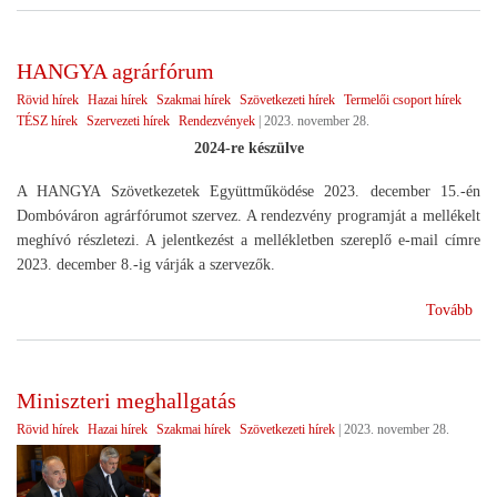
jöv
tek
HANGYA agrárfórum
Rövid hírek
Hazai hírek
Szakmai hírek
Szövetkezeti hírek
Termelői csoport hírek
TÉSZ hírek
Szervezeti hírek
Rendezvények
|
2023. november 28.
2024-re készülve
A HANGYA Szövetkezetek Együttműködése 2023. december 15.-én
Dombóváron agrárfórumot szervez. A rendezvény programját a mellékelt
meghívó részletezi. A jelentkezést a mellékletben szereplő e-mail címre
2023. december 8.-ig várják a szervezők.
(H
Tovább
agr
Miniszteri meghallgatás
Rövid hírek
Hazai hírek
Szakmai hírek
Szövetkezeti hírek
|
2023. november 28.