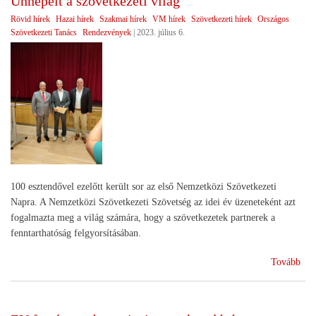
Ünnepelt a szövetkezeti világ
ukr
Rövid hírek
Hazai hírek
Szakmai hírek
VM hírek
Szövetkezeti hírek
Országos
ter
Szövetkezeti Tanács
Rendezvények
|
2023. július 6.
100 esztendővel ezelőtt került sor az első Nemzetközi Szövetkezeti
Napra. A Nemzetközi Szövetkezeti Szövetség az idei év üzeneteként azt
fogalmazta meg a világ számára, hogy a szövetkezetek partnerek a
fenntarthatóság felgyorsításában.
(Ün
Tovább
a
szö
vilá