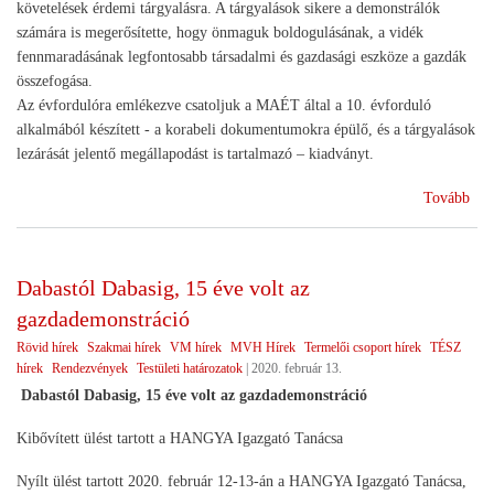
követelések érdemi tárgyalásra. A tárgyalások sikere a demonstrálók
számára is megerősítette, hogy önmaguk boldogulásának, a vidék
fennmaradásának legfontosabb társadalmi és gazdasági eszköze a gazdák
összefogása.
Az évfordulóra emlékezve csatoljuk a MAÉT által a 10. évforduló
alkalmából készített - a korabeli dokumentumokra épülő, és a tárgyalások
lezárását jelentő megállapodást is tartalmazó – kiadványt.
(Év
Tovább
köz
Dabastól Dabasig, 15 éve volt az
gazdademonstráció
Rövid hírek
Szakmai hírek
VM hírek
MVH Hírek
Termelői csoport hírek
TÉSZ
hírek
Rendezvények
Testületi határozatok
|
2020. február 13.
Dabastól Dabasig, 15 éve volt az gazdademonstráció
Kibővített ülést tartott a HANGYA Igazgató Tanácsa
Nyílt ülést tartott 2020. február 12-13-án a HANGYA Igazgató Tanácsa,