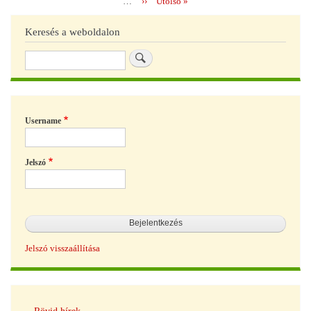
…
Következő
››
Utolsó
Utolsó »
az
oldal
oldal
gaz
Keresés a weboldalon
)
Keresés
Username
Jelszó
Jelszó visszaállítása
Hírek