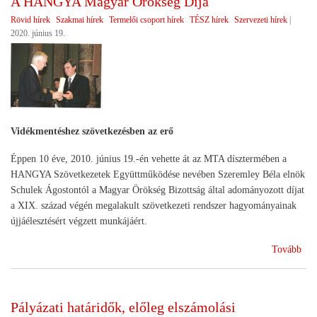
A HANGYA Magyar Örökség Díja
Rövid hírek
Szakmai hírek
Termelői csoport hírek
TÉSZ hírek
Szervezeti hírek
|
2020. június 19.
Vidékmentéshez szövetkezésben az erő
Éppen 10 éve, 2010. június 19.-én vehette át az MTA dísztermében a
HANGYA Szövetkezetek Együttműködése nevében Szeremley Béla elnök
Schulek Ágostontól a Magyar Örökség Bizottság által adományozott díjat
a XIX. század végén megalakult szövetkezeti rendszer hagyományainak
újjáélesztésért végzett munkájáért.
(A
Tovább
HA
Mag
Örö
Pályázati határidők, előleg elszámolási
Díj