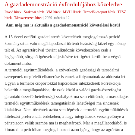
A gazdademonstráció évfordulójához közeledve
Rövid hírek
Szakmai hírek
VM hírek
MVH Hírek
Termelői csoport hírek
TÉSZ
hírek
Társszervezeti hírek
|
2020. március 12.
Ami még ma is aktuális a gazdademonstráció követelései közül
A 15 évvel ezelőtti gazdatüntetés követeléseit megfogalmazó petíció
kormányzattal való megállapodással történő lezárásáig közel egy hónap
telt el. Az agrártárcával történt alkudozás következtében csak a
legégetőbb, sürgető igények teljesítésére tett ígéret került be a végső
dokumentumba.
A termelői együttműködések, a szövetkezés gazdasági és társadalmi
szerepének megfelelő elismerése is ennek a folyamatnak az áldozata lett.
Ugyan a termelői csoportokkal kapcsolatos intézkedések korrekciója
bekerült a megállapodásba, de ezek közül a valódi gazda-összefogást
garantáló összeférhetetlenségi szabályok ma sem előírások, a másodlagos
termelői együttműködések támogatásának lehetőségei ma sincsenek
kialakítva. Nem történtek azóta sem lépések a termelői együttműködések
hitelezési preferenciái érdekében, a nagy integrátorok versenyelőnye a
pénzpiacon velük szembe ma is meghatározó. Már a megállapodásból is
kimaradt a petícióban megfogalmazott azon igény, hogy az agrártárca