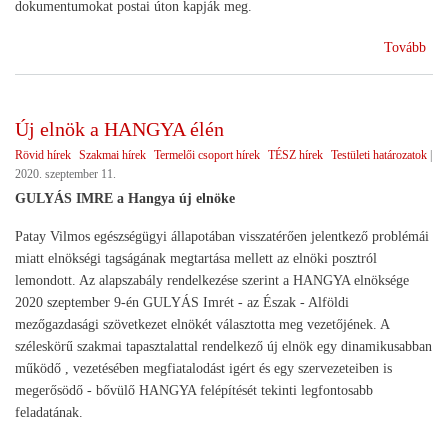
dokumentumokat postai úton kapják meg.
(Re
Tovább
köz
Új elnök a HANGYA élén
Rövid hírek
Szakmai hírek
Termelői csoport hírek
TÉSZ hírek
Testületi határozatok
|
2020. szeptember 11.
GULYÁS IMRE a Hangya új elnöke
Patay Vilmos egészségügyi állapotában visszatérően jelentkező problémái
miatt elnökségi tagságának megtartása mellett az elnöki posztról
lemondott. Az alapszabály rendelkezése szerint a HANGYA elnöksége
2020 szeptember 9-én GULYÁS Imrét - az Észak - Alföldi
mezőgazdasági szövetkezet elnökét választotta meg vezetőjének. A
széleskörű szakmai tapasztalattal rendelkező új elnök egy dinamikusabban
működő , vezetésében megfiatalodást igért és egy szervezeteiben is
megerősödő - bővülő HANGYA felépítését tekinti legfontosabb
feladatának.