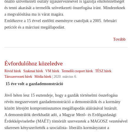
önálló szövetkezeti osztály újjászervezésével is igazolja elkötelezettségét
és tenni akarását a termelők szövetkezeti összefogása iránt. Mindezeknek
a megvalósítása ma is várat magára.
Emlékezve a 15 évvel ezelőtti eseményre csatoljuk a 2005. februári
petíciót és a márciusi megállapodást.
(A
Tovább
gaz
évf
köz
Évfordulóhoz közeledve
Rövid hírek
Szakmai hírek
VM hírek
Termelői csoport hírek
TÉSZ hírek
Társszervezeti hírek
Média hírek
|
2020. március 6.
15 éve volt a gazdademonstráció
Jövő héten lesz 15 esztendeje, hogy a gazdák történelmi összefogása
révén megszervezett gazdademonstráció a demonstrálók és a kormány
között létrejött kompromisszumos megállapodás aláírásával lezárult.
A demonstrálók derékhadát adó, a Magyar Mező- és Erdőgazdasági
Érdekképviseletbe (MAÉT) tömörült szervezetek a MAGOSZ vezetésével
sikeresen kényszerítették a szocialista- liberális kormányzatot a