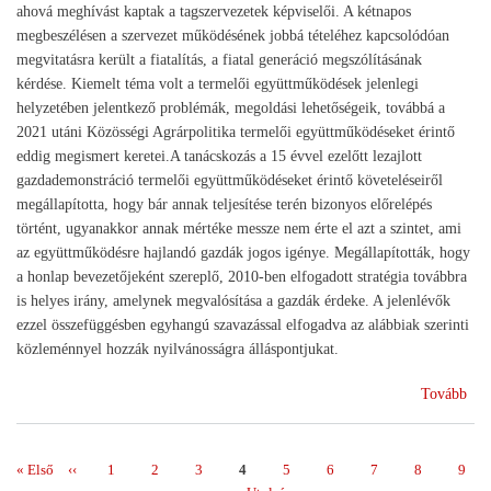
ahová meghívást kaptak a tagszervezetek képviselői. A kétnapos
megbeszélésen a szervezet működésének jobbá tételéhez kapcsolódóan
megvitatásra került a fiatalítás, a fiatal generáció megszólításának
kérdése. Kiemelt téma volt a termelői együttműködések jelenlegi
helyzetében jelentkező problémák, megoldási lehetőségeik, továbbá a
2021 utáni Közösségi Agrárpolitika termelői együttműködéseket érintő
eddig megismert keretei.A tanácskozás a 15 évvel ezelőtt lezajlott
gazdademonstráció termelői együttműködéseket érintő követeléseiről
megállapította, hogy bár annak teljesítése terén bizonyos előrelépés
történt, ugyanakkor annak mértéke messze nem érte el azt a szintet, ami
az együttműködésre hajlandó gazdák jogos igénye. Megállapították, hogy
a honlap bevezetőjeként szereplő, 2010-ben elfogadott stratégia továbbra
is helyes irány, amelynek megvalósítása a gazdák érdeke. A jelenlévők
ezzel összefüggésben egyhangú szavazással elfogadva az alábbiak szerinti
közleménnyel hozzák nyilvánosságra álláspontjukat.
(Da
Tovább
Dab
15
éve
Első
« Első
Előző
‹‹
Page
1
Page
2
Page
3
Page
4
Page
5
Page
6
Page
7
Page
8
Page
9
Oldalszámozás
volt
oldal
oldal