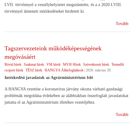
LVII. törvénnyel a veszélyhelyzetet megszüntette, és a a 2020 LVIII.
törvénnyel átmeneti intézkedéseket hirdetett ki.
(Ko
Tovább
Tagszervezeteink működéképességének
megóvásáért
Rövid hírek
Szakmai hírek
VM hírek
MVH Hírek
Szövetkezeti hírek
Termelői
csoport hírek
TÉSZ hírek
HANGYA Állásfoglalások
|
2020. március 20.
Intézkedési javaslatok az Agrárminisztérium felé
A HANGYA vezetése a koronavírus járvány okozta várható gazdasági
problémák megoldása érdekében az alábbiakban összefoglalt javaslatokat
juttatta el az Agrárminisztérium illetékes vezetőjéhez.
(Ta
Tovább
műk
meg