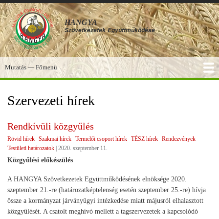
Ugrás
a
HANGYA
tartalomra
Szövetkezetek
Együttműködése
Mutatás — Főmenü
Főmenü
SZOLGÁLTATÁSOK
KÉPGALÉRIA
TUDÁSBÁZIS
A HANGYA
FÓRUM
HÍREK
Szervezeti hírek
Rendkívüli közgyűlés
Rövid hírek
Szakmai hírek
Termelői csoport hírek
TÉSZ hírek
Rendezvények
Testületi határozatok
|
2020. szeptember 11.
Közgyűlési előkészülés
A HANGYA Szövetkezetek Együttműködésének elnöksége 2020.
szeptember 21.-re (határozatképtelenség esetén szeptember 25.-re) hívja
össze a kormányzat járványügyi intézkedése miatt májusról elhalasztott
közgyűlését. A csatolt meghívó mellett a tagszervezetek a kapcsolódó