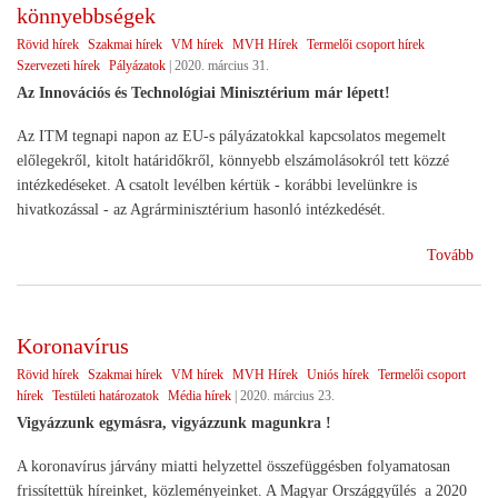
könnyebbségek
)
Rövid hírek
Szakmai hírek
VM hírek
MVH Hírek
Termelői csoport hírek
Szervezeti hírek
Pályázatok
|
2020. március 31.
Az Innovációs és Technológiai Minisztérium már lépett!
Az ITM tegnapi napon az EU-s pályázatokkal kapcsolatos megemelt
előlegekről, kitolt határidőkről, könnyebb elszámolásokról tett közzé
intézkedéseket. A csatolt levélben kértük - korábbi levelünkre is
hivatkozással - az Agrárminisztérium hasonló intézkedését.
(Pá
Tovább
hat
elő
els
Koronavírus
kön
Rövid hírek
Szakmai hírek
VM hírek
MVH Hírek
Uniós hírek
Termelői csoport
hírek
Testületi határozatok
Média hírek
|
2020. március 23.
Vigyázzunk egymásra, vigyázzunk magunkra !
A koronavírus járvány miatti helyzettel összefüggésben folyamatosan
frissítettük híreinket, közleményeinket. A Magyar Országgyűlés a 2020