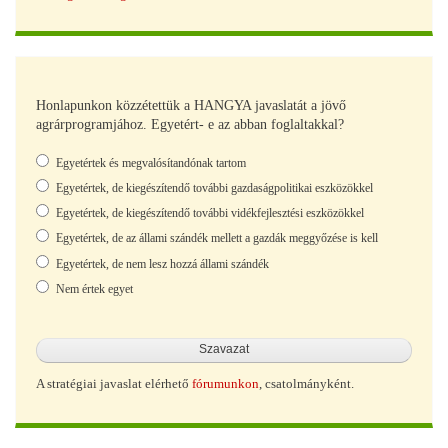
Honlapunkon közzétettük a HANGYA javaslatát a jövő
agrárprogramjához. Egyetért- e az abban foglaltakkal?
Választások
Egyetértek és megvalósítandónak tartom
Egyetértek, de kiegészítendő további gazdaságpolitikai eszközökkel
Egyetértek, de kiegészítendő további vidékfejlesztési eszközökkel
Egyetértek, de az állami szándék mellett a gazdák meggyőzése is kell
Egyetértek, de nem lesz hozzá állami szándék
Nem értek egyet
A stratégiai javaslat elérhető
fórumunkon
, csatolmányként.