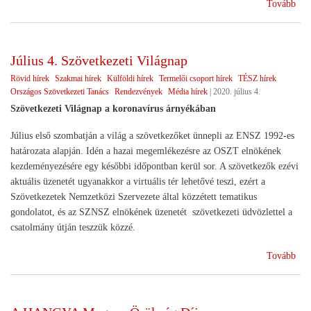
(Új
Tovább
eln
a
HA
Július 4. Szövetkezeti Világnap
élé
Rövid hírek
Szakmai hírek
Külföldi hírek
Termelői csoport hírek
TÉSZ hírek
Országos Szövetkezeti Tanács
Rendezvények
Média hírek
|
2020. július 4.
Szövetkezeti Világnap a koronavírus árnyékában
Július első szombatján a világ a szövetkezőket ünnepli az ENSZ 1992-es
határozata alapján. Idén a hazai megemlékezésre az OSZT elnökének
kezdeményezésére egy későbbi időpontban kerül sor. A szövetkezők ezévi
aktuális üzenetét ugyanakkor a virtuális tér lehetővé teszi, ezért a
Szövetkezetek Nemzetközi Szervezete által közzétett tematikus
gondolatot, és az SZNSZ elnökének üzenetét szövetkezeti üdvözlettel a
csatolmány útján teszzük közzé.
(Júl
Tovább
4.
Szö
Vil