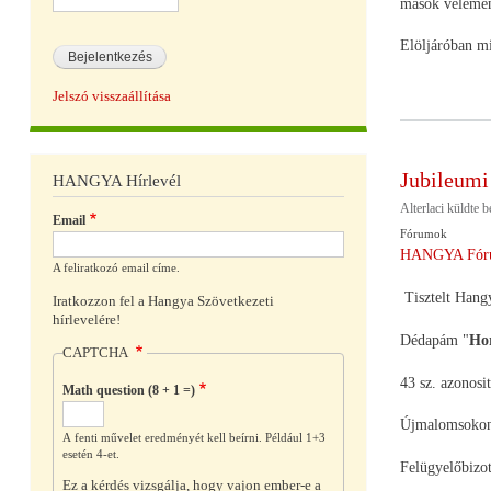
mások vélemény
Elöljáróban mi
Jelszó visszaállítása
Jubileumi
HANGYA Hírlevél
Alterlaci
küldte 
Email
Fórumok
HANGYA Fór
A feliratkozó email címe.
Tisztelt Hangy
Iratkozzon fel a Hangya Szövetkezeti
hírlevelére!
Dédapám "
Hor
CAPTCHA
43 sz. azonosit
Math question (8 + 1 =)
Újmalomsokon 
A fenti művelet eredményét kell beírni. Például 1+3
esetén 4-et.
Felügyelőbizot
Ez a kérdés vizsgálja, hogy vajon ember-e a