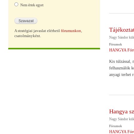
Nem értek egyet
Tájékozta
A stratégiai javaslat elérhető
fórumunkon
,
csatolmányként.
Nagy Sándor
kül
Fórumok
HANGYA Fór
Kis túlzással,
felhasználók k
anyagi terhet 
Hangya sz
Nagy Sándor
kül
Fórumok
HANGYA Fór