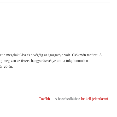
)
 a megalakulása és a végéig az igazgatója volt. Csökmőn tanított. A
dig meg van az összes hangyarészvénye,ami a tulajdonomban
ár 20-án.
(Nagyapám
Tovább
A hozzászóláshoz
be kell jelentkezni
)