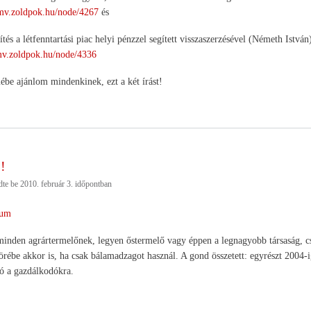
lmv.zoldpok.hu/node/4267
és
és a létfenntartási piac helyi pénzzel segített visszaszerzésével (Németh István
lmv.zoldpok.hu/node/4336
ébe ajánlom mindenkinek, ezt a két írást!
!
dte be
2010. február 3.
időpontban
um
 minden agrártermelőnek, legyen őstermelő vagy éppen a legnagyobb társaság, cs
örébe akkor is, ha csak bálamadzagot használ. A gond összetett: egyrészt 2004-i
ró a gazdálkodókra.