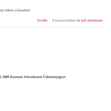
eni ebben a káoszban!
(Agrárpályázatok
Tovább
A hozzászóláshoz
be kell jelentkezni
2011)
i 1000 Koronás Szövetkezeti Üzletrészjegyre
.