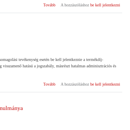
(HANGYA
Tovább
A hozzászóláshoz
be kell jelentkezni
javaslata
a
jövő
agrárpolitikájához)
omagolási tevékenység esetén be kell jelentkeznie a termékdíj-
g visszamenő hatású a jogszabály, másrészt hatalmas adminisztrációs és
(Tájékoztató)
Tovább
A hozzászóláshoz
be kell jelentkezni
tanulmánya