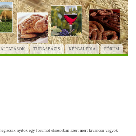
GÁLTATÁSOK
TUDÁSBÁZIS
KÉPGALÉRIA
FÓRUM
giscsak nyitok egy fórumot elsősorban azért mert kiváncsii vagyok