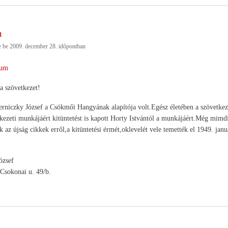
m
e be
2009. december 28.
időpontban
um
a szövetkezet!
niczky József a Csökmői Hangyának alapítója volt.Egész életében a szövetkezet
ezeti munkájáért kitüntetést is kapott Horty Istvántól a munkájáért.Még mim
az újság cikkek erről,a kitüntetési érmét,oklevelét vele temették el 1949. janu
ózsef
sokonai u. 49/b.