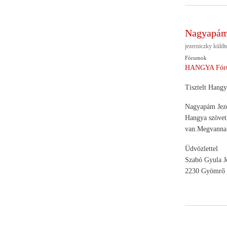
Nagyapá
jezerniczky
küldt
Fórumok
HANGYA Fór
Tisztelt Hangy
Nagyapám Jezer
Hangya szövetk
van.Megvannak 
Üdvözlettel
Szabó Gyula J
2230 Gyömrő C