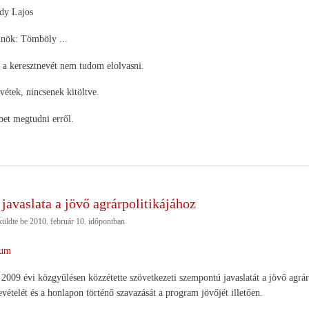
dy Lajos
lnök: Tömböly ...
 a keresztnevét nem tudom elolvasni.
vétek, nincsenek kitöltve.
bet megtudni erről.
vaslata a jövő agrárpolitikájához
üldte be
2010. február 10.
időpontban
um
9 évi közgyűlésen közzétette szövetkezeti szempontú javaslatát a jövő agrárpo
evételét és a honlapon történő szavazását a program jövőjét illetően.