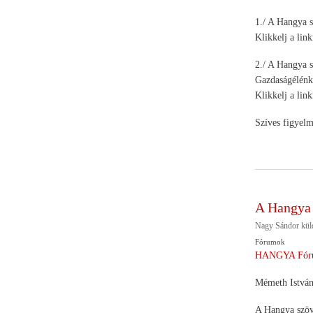
1./ A Hangya s
Klikkelj a lin
2./ A Hangya s
Gazdaságélénkít
Klikkelj a lin
Szíves figyel
A Hangya 
Nagy Sándor
kül
Fórumok
HANGYA Fór
Mémeth István 
A Hangya szöve