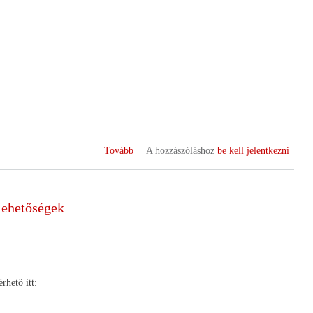
(Hangya
Tovább
A hozzászóláshoz
be kell jelentkezni
szövetkezetekről
Németh
István
lehetőségek
közgazdász
vitaindító
tanulmánya)
hető itt: