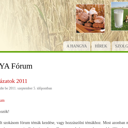
Ugrás
a
tartalomra
A HANGYA
HÍREK
SZOL
A Fórum
ázatok 2011
dte be
2011. szeptember 5.
időpontban
um
mozók!
lt szokásom fórum témák kezdése, vagy hozzászólni témákhoz. Most azonban mé