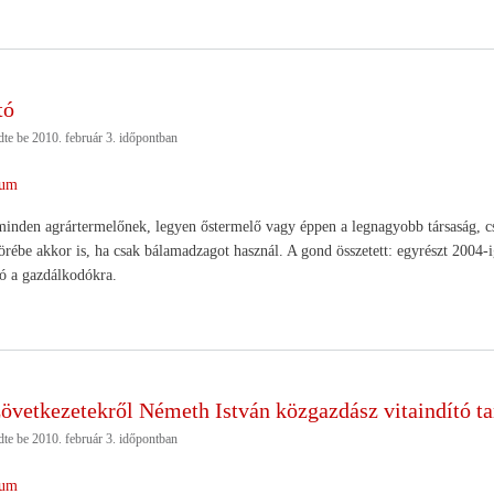
tó
dte be
2010. február 3.
időpontban
um
 minden agrártermelőnek, legyen őstermelő vagy éppen a legnagyobb társaság, cs
örébe akkor is, ha csak bálamadzagot használ. A gond összetett: egyrészt 2004-i
ró a gazdálkodókra.
övetkezetekről Németh István közgazdász vitaindító 
dte be
2010. február 3.
időpontban
um