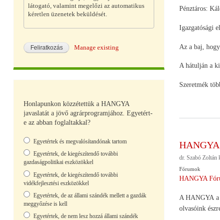
látogató, valamint megelőzi az automatikus
Pénztáros: Kál
kéretlen üzenetek beküldését.
Igazgatósági e
Az a baj, hogy
Manage existing
A hátulján a ki
Szeretmék töb
Honlapunkon közzétettük a HANGYA
javaslatát a jövő agrárprogramjához. Egyetért-
e az abban foglaltakkal?
Választások
Egyetértek és megvalósítandónak tartom
HANGYA ja
Egyetértek, de kiegészítendő további
dr. Szabó Zoltán
k
gazdaságpolitikai eszközökkel
Fórumok
Egyetértek, de kiegészítendő további
HANGYA Fór
vidékfejlesztési eszközökkel
Egyetértek, de az állami szándék mellett a gazdák
A HANGYA a 200
meggyőzése is kell
olvasóink észr
Egyetértek, de nem lesz hozzá állami szándék