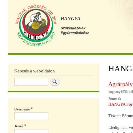
HANGYA
Szövetkezetek
Együttműködése
Főmenü
HANGY
Keresés a weboldalon
Keresés
Agrárpály
koppany1956
kül
Fórumok
HANGYA Fór
Username
Tisztelt Fóru
Jelszó
Eledig nem vo