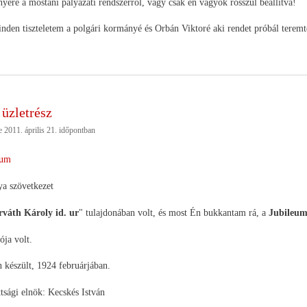
ére a mostani pályázati rendszerről, vagy csak én vagyok rosszul beállítva!
nden tiszteletem a polgári kormányé és Orbán Viktoré aki rendet próbál teremt
 üzletrész
be
2011. április 21.
időpontban
um
a szövetkezet
váth Károly id. ur
" tulajdonában volt, és most Én bukkantam rá, a
Jubileum
ója volt.
készült, 1924 februárjában.
tsági elnök: Kecskés István