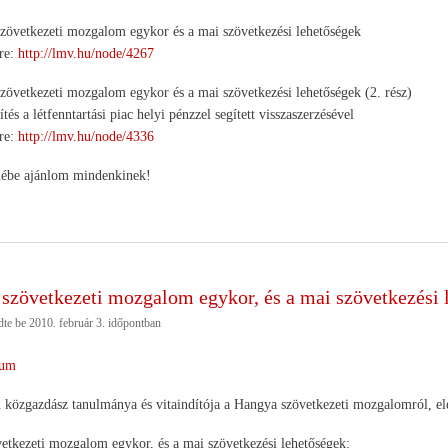
zövetkezeti mozgalom egykor és a mai szövetkezési lehetőségek
kre:
http://lmv.hu/node/4267
zövetkezeti mozgalom egykor és a mai szövetkezési lehetőségek (2. rész)
és a létfenntartási piac helyi pénzzel segített visszaszerzésével
kre:
http://lmv.hu/node/4336
mébe ajánlom mindenkinek!
szövetkezeti mozgalom egykor, és a mai szövetkezési 
dte be
2010. február 3.
időpontban
um
közgazdász tanulmánya és vitaindítója a Hangya szövetkezeti mozgalomról, elér
tkezeti mozgalom egykor, és a mai szövetkezési lehetőségek: