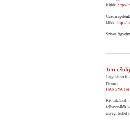
Klikk:
http://
Gazdaságélénkít
klikk:
http://
Szíves figyelm
Termékdíj
Nagy Sándor
kül
Fórumok
HANGYA Fór
Kis túlzással,
felhasználók k
anyagi terhet 