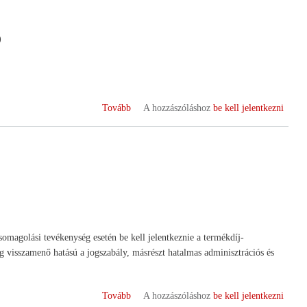
)
(A
Tovább
A hozzászóláshoz
be kell jelentkezni
Hangya
szövetkezeti
mozgalom
egykor,
és
a
mai
szövetkezési
omagolási tevékenység esetén be kell jelentkeznie a termékdíj-
lehetőségek)
g visszamenő hatású a jogszabály, másrészt hatalmas adminisztrációs és
(Termékdíj!
Tovább
A hozzászóláshoz
be kell jelentkezni