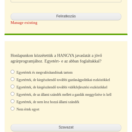
Manage existing
Honlapunkon közzétettük a HANGYA javaslatát a jövő
agrárprogramjához. Egyetért- e az abban foglaltakkal?
Választások
Egyetértek és megvalósítandónak tartom
Egyetértek, de kiegészítendő további gazdaságpolitikai eszközökkel
Egyetértek, de kiegészítendő további vidékfejlesztési eszközökkel
Egyetértek, de az állami szándék mellett a gazdák meggyőzése is kell
Egyetértek, de nem lesz hozzá állami szándék
Nem értek egyet