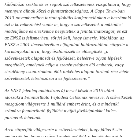
különböző szektorok és régiók szövetkezeteinek vizsgálatára, hogy
mennyire állnak közel a fenntarthatósághoz. A Cape Town-ban
2013 novemberében tartott globális konferenciánkon a beszámoló
azt a következtetést vonta le, hogy a szövetkezetek a működési
modelljükbe és értékeikbe beépítették a fenntarthatóságot, és ezt
az ENSZ is felismerheti, sőt fel kell, hogy ismerje. Valójában az
ENSZ a 2001 decemberében elfogadott határozatában sürgette a
kormányokat arra, hogy ösztönözzék és elősegítsék „a
szövetkezetek alapítását és fejlődését, beleértve olyan lépések
megtételét, amelynek célja a szegénységben élő emberek, vagy
sérülékeny csoportokban élők önkéntes alapon történő részvétele
szövetkezetek létrehozására és fejlesztésére.”
Az ENSZ jelenleg ambiciózus új tervet készít a 2015 utáni
időszakra Fenntartható Fejlődési Céloknak nevezve. A szövetkezeti
mozgalom világszerte 1 milliárd embert érint, és a mindenki
számára fenntartható fejlődést nyújtó jövőképünkkel kulcs-
partnerek lehetünk.
Arra sürgetjük világszerte a szövetkezeteket, hogy július 5.-én
mutassák be, hogy a szövetkezetek nyújtják a legalkalmasabb