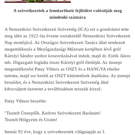
A szövetkezetek a fenntartható fejlődést valósítják meg
mindenki számára
A Nemzetközi Szövetkezeti Szövetség (ICA) ezt a gondolatot tette
meg idén az 1922 óta évente sorrakerülő Nemzetközi Szövetkezeti
Nap mottójává. Az Országos Szövetkezeti Tanács által rendezett
megemlékezés a Mezőgazdasági Múzeum kertjében lévő gróf
Károlyi Sándor szobor koszorúzásával indult, majd dr. Estók János
mb. főigazgató foglalta össze Károlyi gróf életútját. Az ünnepi
megemlékezést Patay Vilmos az OSZT és a HANGYA elnöke
tartotta, majd sor került az OSZT kitüntetések átadására. Az ünnepi
beszédet, és a Nemzetközi Szövetkezeti Szövetség által
kibocsájtott üzenetet a továbbiakban tesszük közzé.
Patay Vilmos beszéde:
"Tisztelt Ünneplők, Kedves Szövetkezeti Barátaim!
Tisztelt Hölgyeim és Uraim!
Immár 92 éve, hogy a szövetkezetek világnapját az I.