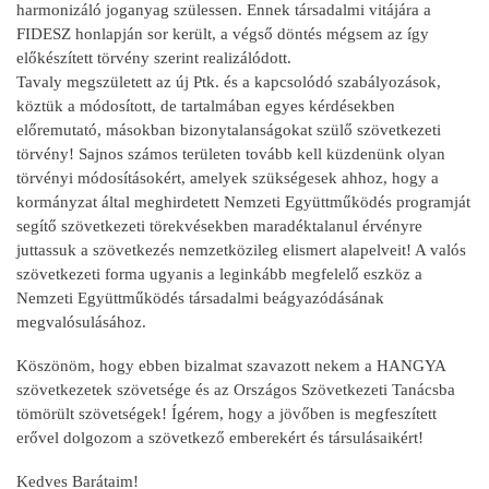
harmonizáló joganyag szülessen. Ennek társadalmi vitájára a
FIDESZ honlapján sor került, a végső döntés mégsem az így
előkészített törvény szerint realizálódott.
Tavaly megszületett az új Ptk. és a kapcsolódó szabályozások,
köztük a módosított, de tartalmában egyes kérdésekben
előremutató, másokban bizonytalanságokat szülő szövetkezeti
törvény! Sajnos számos területen tovább kell küzdenünk olyan
törvényi módosításokért, amelyek szükségesek ahhoz, hogy a
kormányzat által meghirdetett Nemzeti Együttműködés programját
segítő szövetkezeti törekvésekben maradéktalanul érvényre
juttassuk a szövetkezés nemzetközileg elismert alapelveit! A valós
szövetkezeti forma ugyanis a leginkább megfelelő eszköz a
Nemzeti Együttműködés társadalmi beágyazódásának
megvalósulásához.
Köszönöm, hogy ebben bizalmat szavazott nekem a HANGYA
szövetkezetek szövetsége és az Országos Szövetkezeti Tanácsba
tömörült szövetségek! Ígérem, hogy a jövőben is megfeszített
erővel dolgozom a szövetkező emberekért és társulásaikért!
Kedves Barátaim!