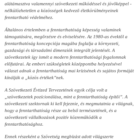
alátámasztva valamennyi szövetkezeti működéssel és jövőképpel -
nélkülözhetetlen a közösségek kedvező életkörülményeinek
fenntartható védelméhez.
Általános értelemben a fenntarthatóság képesség valaminek
támogatására, megőrzésre és elviselésére. Az 1980-as évektől a
fenntarthatóság koncepciója magába foglalja a környezeti,
gazdasági és társadalmi dimenziók integrált jelentését. A
szövetkezetek így ismét a modern fenntarthatósági fogalomnak
előfutárai. Az emberi szükségletek középpontba helyezésével
választ adnak a fenntarthatóság mai krízisének és sajátos formáját
kínálják a „közös értékek”nek.
A Szövetkezeti Évtized Tervezetének egyik célja volt a
„szövetkezetek pozícionálása, mint a fenntarthatóság építői”. A
szövetkezeti szektornak ki kell fejeznie, és megmutatnia a világnak,
hogy a fenntarthatóság része az belső természetének, és a
szövetkezeti vállalkozások pozitív közreműködők a
fenntarthatósághoz.
Ennek részeként a Szövetség megbízást adott világszerte