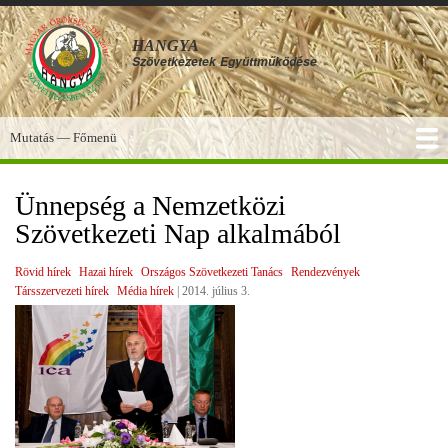
Ugrás
a
HANGYA
tartalomra
Szövetkezetek
Együttműködése
Mutatás — Főmenü
Főmenü
SZOLGÁLTATÁSOK
KÉPGALÉRIA
TUDÁSBÁZIS
A HANGYA
FÓRUM
HÍREK
Ünnepség a Nemzetközi
Szövetkezeti Nap alkalmából
Rövid hírek
Hazai hírek
Országos Szövetkezeti Tanács
Rendezvények
Társszervezeti hírek
Média hírek
|
2014. július 3.