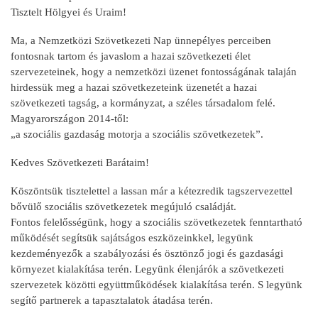
Tisztelt Hölgyei és Uraim!
Ma, a Nemzetközi Szövetkezeti Nap ünnepélyes perceiben
fontosnak tartom és javaslom a hazai szövetkezeti élet
szervezeteinek, hogy a nemzetközi üzenet fontosságának talaján
hirdessük meg a hazai szövetkezeteink üzenetét a hazai
szövetkezeti tagság, a kormányzat, a széles társadalom felé.
Magyarországon 2014-től:
„a szociális gazdaság motorja a szociális szövetkezetek”.
Kedves Szövetkezeti Barátaim!
Köszöntsük tisztelettel a lassan már a kétezredik tagszervezettel
bővülő szociális szövetkezetek megújuló családját.
Fontos felelősségünk, hogy a szociális szövetkezetek fenntartható
működését segítsük sajátságos eszközeinkkel, legyünk
kezdeményezők a szabályozási és ösztönző jogi és gazdasági
környezet kialakítása terén. Legyünk élenjárók a szövetkezeti
szervezetek közötti együttműködések kialakítása terén. S legyünk
segítő partnerek a tapasztalatok átadása terén.