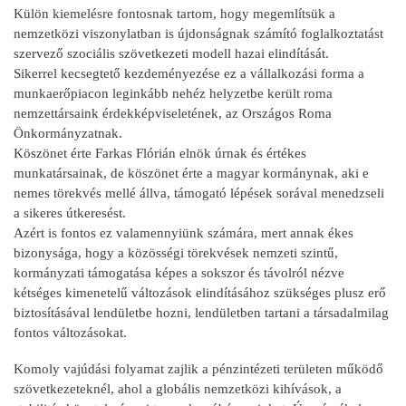
Külön kiemelésre fontosnak tartom, hogy megemlítsük a
nemzetközi viszonylatban is újdonságnak számító foglalkoztatást
szervező szociális szövetkezeti modell hazai elindítását.
Sikerrel kecsegtető kezdeményezése ez a vállalkozási forma a
munkaerőpiacon leginkább nehéz helyzetbe került roma
nemzettársaink érdekképviseletének, az Országos Roma
Önkormányzatnak.
Köszönet érte Farkas Flórián elnök úrnak és értékes
munkatársainak, de köszönet érte a magyar kormánynak, aki e
nemes törekvés mellé állva, támogató lépések sorával menedzseli
a sikeres útkeresést.
Azért is fontos ez valamennyiünk számára, mert annak ékes
bizonysága, hogy a közösségi törekvések nemzeti szintű,
kormányzati támogatása képes a sokszor és távolról nézve
kétséges kimenetelű változások elindításához szükséges plusz erő
biztosításával lendületbe hozni, lendületben tartani a társadalmilag
fontos változásokat.
Komoly vajúdási folyamat zajlik a pénzintézeti területen működő
szövetkezeteknél, ahol a globális nemzetközi kihívások, a