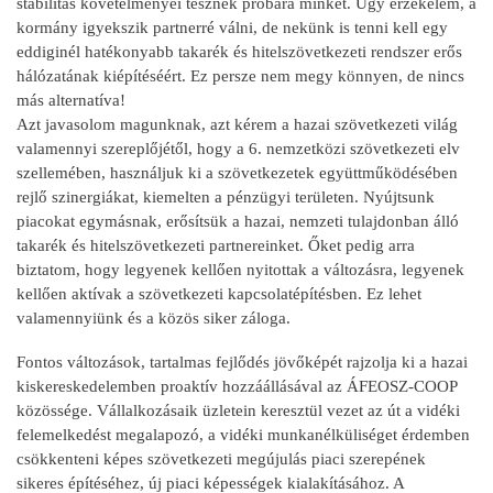
stabilitás követelményei tesznek próbára minket. Úgy érzékelem, a
kormány igyekszik partnerré válni, de nekünk is tenni kell egy
eddiginél hatékonyabb takarék és hitelszövetkezeti rendszer erős
hálózatának kiépítéséért. Ez persze nem megy könnyen, de nincs
más alternatíva!
Azt javasolom magunknak, azt kérem a hazai szövetkezeti világ
valamennyi szereplőjétől, hogy a 6. nemzetközi szövetkezeti elv
szellemében, használjuk ki a szövetkezetek együttműködésében
rejlő szinergiákat, kiemelten a pénzügyi területen. Nyújtsunk
piacokat egymásnak, erősítsük a hazai, nemzeti tulajdonban álló
takarék és hitelszövetkezeti partnereinket. Őket pedig arra
biztatom, hogy legyenek kellően nyitottak a változásra, legyenek
kellően aktívak a szövetkezeti kapcsolatépítésben. Ez lehet
valamennyiünk és a közös siker záloga.
Fontos változások, tartalmas fejlődés jövőképét rajzolja ki a hazai
kiskereskedelemben proaktív hozzáállásával az ÁFEOSZ-COOP
közössége. Vállalkozásaik üzletein keresztül vezet az út a vidéki
felemelkedést megalapozó, a vidéki munkanélküliséget érdemben
csökkenteni képes szövetkezeti megújulás piaci szerepének
sikeres építéséhez, új piaci képességek kialakításához. A