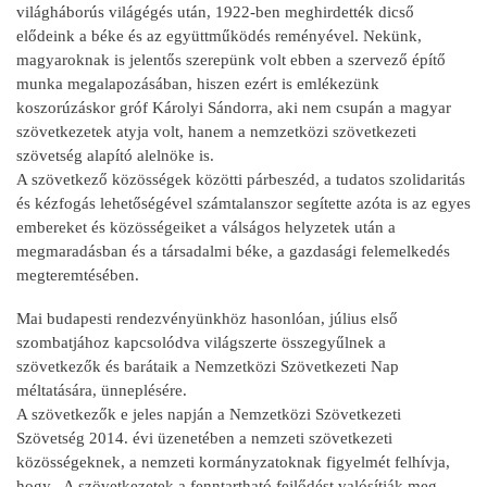
világháborús világégés után, 1922-ben meghirdették dicső
elődeink a béke és az együttműködés reményével. Nekünk,
magyaroknak is jelentős szerepünk volt ebben a szervező építő
munka megalapozásában, hiszen ezért is emlékezünk
koszorúzáskor gróf Károlyi Sándorra, aki nem csupán a magyar
szövetkezetek atyja volt, hanem a nemzetközi szövetkezeti
szövetség alapító alelnöke is.
A szövetkező közösségek közötti párbeszéd, a tudatos szolidaritás
és kézfogás lehetőségével számtalanszor segítette azóta is az egyes
embereket és közösségeiket a válságos helyzetek után a
megmaradásban és a társadalmi béke, a gazdasági felemelkedés
megteremtésében.
Mai budapesti rendezvényünkhöz hasonlóan, július első
szombatjához kapcsolódva világszerte összegyűlnek a
szövetkezők és barátaik a Nemzetközi Szövetkezeti Nap
méltatására, ünneplésére.
A szövetkezők e jeles napján a Nemzetközi Szövetkezeti
Szövetség 2014. évi üzenetében a nemzeti szövetkezeti
közösségeknek, a nemzeti kormányzatoknak figyelmét felhívja,
hogy „A szövetkezetek a fenntartható fejlődést valósítják meg