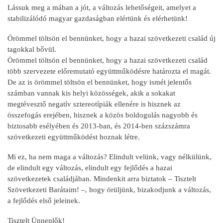
Lássuk meg a mában a jót, a változás lehetőségeit, amelyet a
stabilizálódó magyar gazdaságban elértünk és elérhetünk!
Örömmel töltsön el bennünket, hogy a hazai szövetkezeti család új
tagokkal bővül.
Örömmel töltsön el bennünket, hogy a hazai szövetkezeti család
több szervezete előremutató együttműködésre határozta el magát.
De az is örömmel töltsön el bennünket, hogy ismét jelentős
számban vannak kis helyi közösségek, akik a sokakat
megtévesztő negatív sztereotípiák ellenére is hisznek az
összefogás erejében, hisznek a közös boldogulás nagyobb és
biztosabb esélyében és 2013-ban, és 2014-ben százszámra
szövetkezeti együttműködést hoznak létre.
Mi ez, ha nem maga a változás? Elindult velünk, vagy nélkülünk,
de elindult egy változás, elindult egy fejlődés a hazai
szövetkezetek családjában. Mindenkit arra biztatok – Tisztelt
Szövetkezeti Barátaim! –, hogy örüljünk, bizakodjunk a változás,
a fejlődés első jeleinek.
Tisztelt Ünneplők!