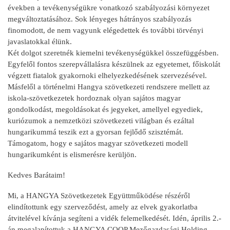
években a tevékenységükre vonatkozó szabályozási környezet
megváltoztatásához. Sok lényeges hátrányos szabályozás
finomodott, de nem vagyunk elégedettek és további törvényi
javaslatokkal élünk.
Két dolgot szeretnék kiemelni tevékenységükkel összefüggésben.
Egyfelől fontos szerepvállalásra készülnek az egyetemet, főiskolát
végzett fiatalok gyakornoki elhelyezkedésének szervezésével.
Másfelől a történelmi Hangya szövetkezeti rendszere mellett az
iskola-szövetkezetek hordoznak olyan sajátos magyar
gondolkodást, megoldásokat és jegyeket, amellyel egyediek,
kuriózumok a nemzetközi szövetkezeti világban és ezáltal
hungarikummá teszik ezt a gyorsan fejlődő szisztémát.
Támogatom, hogy e sajátos magyar szövetkezeti modell
hungarikumként is elismerésre kerüljön.
Kedves Barátaim!
Mi, a HANGYA Szövetkezetek Együttműködése részéről
elindítottunk egy szerveződést, amely az elvek gyakorlatba
átvitelével kívánja segíteni a vidék felemelkedését. Idén, április 2.-
án megalapítottuk a HANGYA COOP Mezőgazdasági Holding