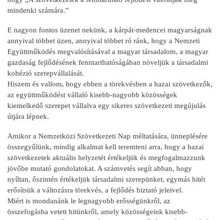
mindenki számára.”
E nagyon fontos üzenet nekünk, a kárpát-medencei magyarságnak
annyival többet üzen, annyival többet ró ránk, hogy a Nemzeti
Együttműködés megvalósításával a magyar társadalom, a magyar
gazdaság fejlődésének fenntarthatóságában növeljük a társadalmi
kohézió szerepvállalását.
Hiszem és vallom, hogy ebben a törekvésben a hazai szövetkezők,
az együttműködést vállaló kisebb-nagyobb közösségek
kiemelkedő szerepet vállalva egy sikeres szövetkezeti megújulás
útjára lépnek.
Amikor a Nemzetközi Szövetkezeti Nap méltatására, ünneplésére
összegyűlünk, mindig alkalmat kell teremteni arra, hogy a hazai
szövetkezetek aktuális helyzetét értékeljük és megfogalmazzunk
jövőbe mutató gondolatokat. A számvetés segít abban, hogy
nyíltan, őszintén értékeljük társadalmi szerepünket, egymás hitét
erősítsük a változásra törekvés, a fejlődés biztató jeleivel.
Miért is mondanánk le legnagyobb erősségünkről, az
összefogásba vetett hitünkről, amely közösségeink kisebb-