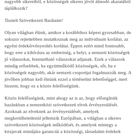
nagyobb sikereiből, e közösségek sikeres jövőt álmodó akaratából
táplálkozik?
Tisztelt Szövetkezeti Barátaim!
Olyan világban élünk, amikor a korábbihoz képest gyorsabban, de
sokszor rejtettebben mutatkoznak meg az individuum korlátai, az
egyéni érdekérvényesítés korlátai. Éppen ezért mind fontosabb,
hogy erre a kihívásra az emberiség, a helyi, a nemzeti közösségek
jó válaszokat, fenntartható válaszokat adjanak. Ezek a válaszok
mindig erősebbek, ha együttműködő közösségek, sőt, ha e
közösségek nagyobb, akár nemzeti csoportjai fogalmazzák meg. A
jövőben jobban kell élnünk ezzel a történelmi lehetőséggel, mert
hiszem, hogy ez a közös felelősségünk.
Közös felelősségünk, mint ahogy az is az, hogy elősegítsük
hazánkban a nemzetközi szövetkezeti elvek érvényesülését.
Azoknak az elveknek az érvényesülését, amelyek
megkerülhetetlenül jellemzik Európában, a világban a sikeres
szövetkezeti közösségek működését, és amelyek mintegy a
közjavak mintájára garanciái a közösségi, társadalmi érdekek