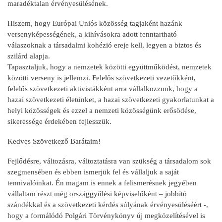
maradéktalan érvényesülésének.
Hiszem, hogy Európai Uniós közösség tagjaként hazánk
versenyképességének, a kihívásokra adott fenntartható
válaszoknak a társadalmi kohézió ereje kell, legyen a biztos és
szilárd alapja.
Tapasztaljuk, hogy a nemzetek közötti együttműködést, nemzetek
közötti verseny is jellemzi. Felelős szövetkezeti vezetőkként,
felelős szövetkezeti aktivistákként arra vállalkozzunk, hogy a
hazai szövetkezeti életünket, a hazai szövetkezeti gyakorlatunkat a
helyi közösségek és ezzel a nemzeti közösségünk erősödése,
sikeressége érdekében fejlesszük.
Kedves Szövetkező Barátaim!
Fejlődésre, változásra, változtatásra van szükség a társadalom sok
szegmensében és ebben ismerjük fel és vállaljuk a saját
tennivalóinkat. Én magam is ennek a felismerésnek jegyében
vállaltam részt még országgyűlési képviselőként – jobbító
szándékkal és a szövetkezeti kérdés súlyának érvényesüléséért -,
hogy a formálódó Polgári Törvénykönyv új megközelítésével is