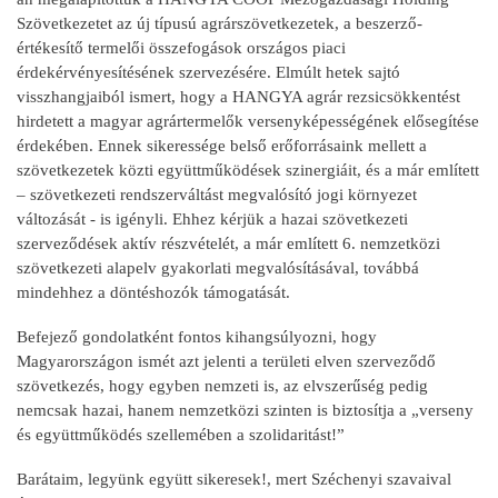
Szövetkezetet az új típusú agrárszövetkezetek, a beszerző-
értékesítő termelői összefogások országos piaci
érdekérvényesítésének szervezésére. Elmúlt hetek sajtó
visszhangjaiból ismert, hogy a HANGYA agrár rezsicsökkentést
hirdetett a magyar agrártermelők versenyképességének elősegítése
érdekében. Ennek sikeressége belső erőforrásaink mellett a
szövetkezetek közti együttműködések szinergiáit, és a már említett
– szövetkezeti rendszerváltást megvalósító jogi környezet
változását - is igényli. Ehhez kérjük a hazai szövetkezeti
szerveződések aktív részvételét, a már említett 6. nemzetközi
szövetkezeti alapelv gyakorlati megvalósításával, továbbá
mindehhez a döntéshozók támogatását.
Befejező gondolatként fontos kihangsúlyozni, hogy
Magyarországon ismét azt jelenti a területi elven szerveződő
szövetkezés, hogy egyben nemzeti is, az elvszerűség pedig
nemcsak hazai, hanem nemzetközi szinten is biztosítja a „verseny
és együttműködés szellemében a szolidaritást!”
Barátaim, legyünk együtt sikeresek!, mert Széchenyi szavaival