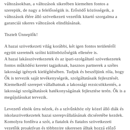
változásokban, a változások sikerében kiemelten fontos a
szerepük, de nagy a felelősségük is. Erősödő közösségeik, a
változások élére álló szövetkezeti vezetőik kitartó szorgalma a
garanciái sikeres változások elindításának.
Tisztelt Ünneplők!
A hazai szövetkezeti világ korábbi, két igen fontos területéről
együtt szeretnék szólni különbözőségük ellenére is.
A hazai lakásszövetkezetek és az ipari-szolgáltató szövetkezetek
fontos működési keretei tagjaiknak, hasznos partnerek a széles
lakossági igények kielégítésében. Tudjuk és beszéljünk róla, hogy
Ők is tervezik saját tevékenységeik, szolgáltatásaik fejlesztését.
Kiemelkedő szerepet vállalhatnak a lakossági rezsicsökkentés, a
lakossági szolgáltatások hatékonyságának fejlesztése terén. Ők is a
megújulásukat tervezik.
Levezető elnök úrra nézek, és a szívűnkhöz oly közel álló diák és
iskolaszövetkezetek hazai szerepvállalásának dicséretébe kezdek.
Komolyra fordítva a szót, a fiatalok és fiatalos szövetkezeti
vezetőik proaktívan és többnyire sikeresen álltak hozzá előző