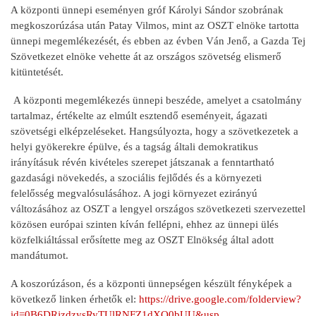
A központi ünnepi eseményen gróf Károlyi Sándor szobrának
megkoszorúzása után Patay Vilmos, mint az OSZT elnöke tartotta
ünnepi megemlékezését, és ebben az évben Ván Jenő, a Gazda Tej
Szövetkezet elnöke vehette át az országos szövetség elismerő
kitüntetését.
A központi megemlékezés ünnepi beszéde, amelyet a csatolmány
tartalmaz, értékelte az elmúlt esztendő eseményeit, ágazati
szövetségi elképzeléseket. Hangsúlyozta, hogy a szövetkezetek a
helyi gyökerekre épülve, és a tagság általi demokratikus
irányításuk révén kivételes szerepet játszanak a fenntartható
gazdasági növekedés, a szociális fejlődés és a környezeti
felelősség megvalósulásához. A jogi környezet ezirányú
változásához az OSZT a lengyel országos szövetkezeti szervezettel
közösen európai szinten kíván fellépni, ehhez az ünnepi ülés
közfelkiáltással erősítette meg az OSZT Elnökség által adott
mandátumot.
A koszorúzáson, és a központi ünnepségen készült fényképek a
következő linken érhetők el:
https://drive.google.com/folderview?
id=0B6DRjzdzysRyTUlRNFZ1dXQ0bUU&usp…