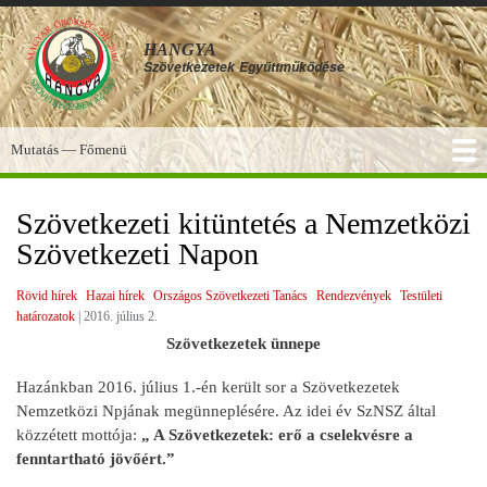
Ugrás
a
HANGYA
tartalomra
Szövetkezetek
Együttműködése
Mutatás — Főmenü
Főmenü
SZOLGÁLTATÁSOK
KÉPGALÉRIA
TUDÁSBÁZIS
A HANGYA
FÓRUM
HÍREK
Szövetkezeti kitüntetés a Nemzetközi
Szövetkezeti Napon
Rövid hírek
Hazai hírek
Országos Szövetkezeti Tanács
Rendezvények
Testületi
határozatok
|
2016. július 2.
Szövetkezetek ünnepe
Hazánkban 2016. július 1.-én került sor a Szövetkezetek
Nemzetközi Npjának megünneplésére. Az idei év SzNSZ által
közzétett mottója:
„ A Szövetkezetek: erő a cselekvésre a
fenntartható jövőért.”