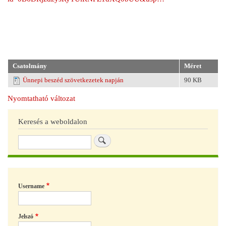
Csatolmány
Méret
Ünnepi beszéd szövetkezetek napján
90 KB
Nyomtatható változat
Keresés a weboldalon
Keresés
Username
Jelszó