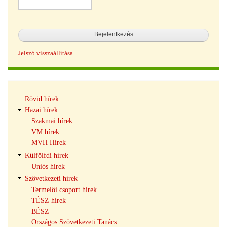
Jelszó visszaállítása
Hírek
Rövid hírek
navigáció
Hazai hírek
Szakmai hírek
VM hírek
MVH Hírek
Külfölfdi hírek
Uniós hírek
Szövetkezeti hírek
Termelői csoport hírek
TÉSZ hírek
BÉSZ
Országos Szövetkezeti Tanács