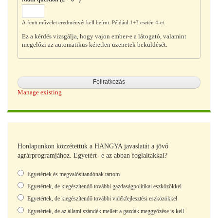
A fenti művelet eredményét kell beírni. Például 1+3 esetén 4-et.
Ez a kérdés vizsgálja, hogy vajon ember-e a látogató, valamint
megelőzi az automatikus kéretlen üzenetek beküldését.
Manage existing
Honlapunkon közzétettük a HANGYA javaslatát a jövő
agrárprogramjához. Egyetért- e az abban foglaltakkal?
Választások
Egyetértek és megvalósítandónak tartom
Egyetértek, de kiegészítendő további gazdaságpolitikai eszközökkel
Egyetértek, de kiegészítendő további vidékfejlesztési eszközökkel
Egyetértek, de az állami szándék mellett a gazdák meggyőzése is kell