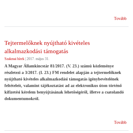
(A
Tovább
föl
egy
spec
Tejtermelőknek nyújtható kivételes
és
alkalmazkodási támogatás
vég
erőf
Szakmai hírek
|
2017. május 31.
ame
A Magyar Államkincstár 81/2017. (V. 23.) számú közleménye
ne
részletezi a 3/2017. (I. 23.) FM rendelet alapján a tejtermelőknek
alk
nyújtható kivételes alkalmazkodási támogatás igénybevételének
az
feltételeit, valamint tájékoztatást ad az elektronikus úton történő
álta
kifizetési kérelem benyújtásának lehetőségéről, illetve a csatolandó
piac
dokumentumokról.
sza
(Te
Tovább
nyú