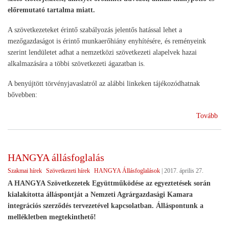
előremutató tartalma miatt.
A szövetkezeteket érintő szabályozás jelentős hatással lehet a
mezőgazdaságot is érintő munkaerőhiány enyhítésére, és reményeink
szerint lendületet adhat a nemzetközi szövetkezeti alapelvek hazai
alkalmazására a többi szövetkezeti ágazatban is.
A benyújtött törvényjavaslatról az alábbi linkeken tájékozódhatnak
bővebben:
(A
Tovább
HA
üdv
a
HANGYA állásfoglalás
nyu
Szakmai hírek
Szövetkezeti hírek
HANGYA Állásfoglalások
|
2017. április 27.
szö
szó
A HANGYA Szövetkezetek Együttműködése az egyeztetések során
tör
kialakította álláspontját a Nemzeti Agrárgazdasági Kamara
integrációs szerződés tervezetével kapcsolatban. Álláspontunk a
mellékletben megtekinthető!