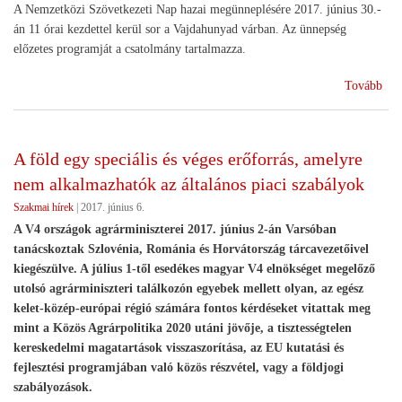
A Nemzetközi Szövetkezeti Nap hazai megünneplésére 2017. június 30.-
án 11 órai kezdettel kerül sor a Vajdahunyad várban. Az ünnepség
előzetes programját a csatolmány tartalmazza.
(Ün
Tovább
kés
a
szö
A föld egy speciális és véges erőforrás, amelyre
vilá
nem alkalmazhatók az általános piaci szabályok
Szakmai hírek
|
2017. június 6.
A V4 országok agrárminiszterei 2017. június 2-án Varsóban
tanácskoztak Szlovénia, Románia és Horvátország tárcavezetőivel
kiegészülve. A július 1-től esedékes magyar V4 elnökséget megelőző
utolsó agrárminiszteri találkozón egyebek mellett olyan, az egész
kelet-közép-európai régió számára fontos kérdéseket vitattak meg
mint a Közös Agrárpolitika 2020 utáni jövője, a tisztességtelen
kereskedelmi magatartások visszaszorítása, az EU kutatási és
fejlesztési programjában való közös részvétel, vagy a földjogi
szabályozások.