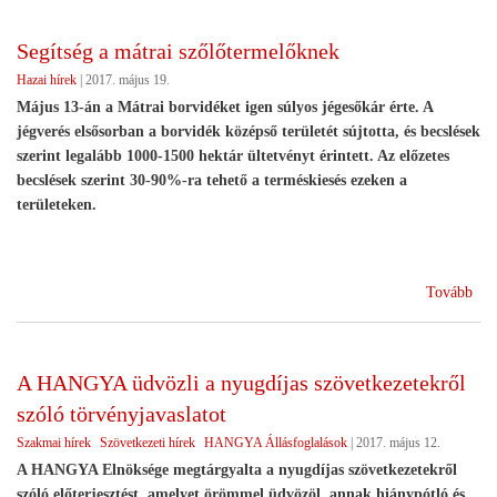
kivé
alk
Segítség a mátrai szőlőtermelőknek
tám
Hazai hírek
|
2017. május 19.
Május 13-án a Mátrai borvidéket igen súlyos jégesőkár érte. A
jégverés elsősorban a borvidék középső területét sújtotta, és becslések
szerint legalább 1000-1500 hektár ültetvényt érintett. Az előzetes
becslések szerint 30-90%-ra tehető a terméskiesés ezeken a
területeken.
(Se
Tovább
a
mát
sző
A HANGYA üdvözli a nyugdíjas szövetkezetekről
szóló törvényjavaslatot
Szakmai hírek
Szövetkezeti hírek
HANGYA Állásfoglalások
|
2017. május 12.
A HANGYA Elnöksége megtárgyalta a nyugdíjas szövetkezetekről
szóló előterjesztést, amelyet örömmel üdvözöl, annak hiánypótló és