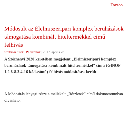
(H
Tovább
állá
Módosult az Élelmiszeripari komplex beruházások
támogatása kombinált hiteltermékkel című
felhívás
Szakmai hírek
Pályázatok
|
2017. április 26.
A Széchenyi 2020 keretében megjelent „Élelmiszeripari komplex
beruházások támogatása kombinált hiteltermékkel” című (GINOP-
1.2.6-8.3.4-16 kódszámú) felhívás módosításra került.
A Módosítás lényegi része a mellékelt „Részletek” című dokumentumban
olvasható.