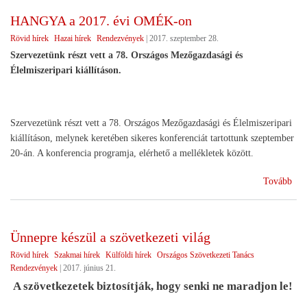
-
HANGYA a 2017. évi OMÉK-on
Nem
Rövid hírek
Hazai hírek
Rendezvények
|
2017. szeptember 28.
Agr
Kam
Szervezetünk részt vett a 78. Országos Mezőgazdasági és
Élelmiszeripari kiállításon.
Szervezetünk részt vett a 78. Országos Mezőgazdasági és Élelmiszeripari
kiállításon, melynek keretében sikeres konferenciát tartottunk szeptember
20-án. A konferencia programja, elérhető a mellékletek között.
(H
Tovább
a
201
évi
Ünnepre készül a szövetkezeti világ
OM
Rövid hírek
Szakmai hírek
Külföldi hírek
Országos Szövetkezeti Tanács
on)
Rendezvények
|
2017. június 21.
A szövetkezetek biztosítják, hogy senki ne maradjon le!