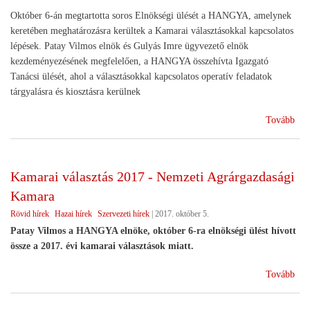
Október 6-án megtartotta soros Elnökségi ülését a HANGYA, amelynek
keretében meghatározásra kerültek a Kamarai választásokkal kapcsolatos
lépések. Patay Vilmos elnök és Gulyás Imre ügyvezető elnök
kezdeményezésének megfelelően, a HANGYA összehívta Igazgató
Tanácsi ülését, ahol a választásokkal kapcsolatos operatív feladatok
tárgyalásra és kiosztásra kerülnek
(Ka
Tovább
vála
201
-
Kamarai választás 2017 - Nemzeti Agrárgazdasági
HA
Kamara
Eln
ülés
Rövid hírek
Hazai hírek
Szervezeti hírek
|
2017. október 5.
Patay Vilmos a HANGYA elnöke, október 6-ra elnökségi ülést hívott
össze a 2017. évi kamarai választások miatt.
(Ka
Tovább
vála
201