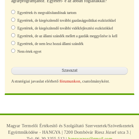
agrárprogramjához. Egyetért- e az abban foglaltakkal?
Választások
Egyetértek és megvalósítandónak tartom
Egyetértek, de kiegészítendő további gazdaságpolitikai eszközökkel
Egyetértek, de kiegészítendő további vidékfejlesztési eszközökkel
Egyetértek, de az állami szándék mellett a gazdák meggyőzése is kell
Egyetértek, de nem lesz hozzá állami szándék
Nem értek egyet
A stratégiai javaslat elérhető
fórumunkon
, csatolmányként.
Magyar Termelői Értékesítő és Szolgáltató Szervezetek/Szövetkezetek
Együttműködése - HANGYA | 7200 Dombóvár Riesz József utca 3.|
Tel: 06-30-3355-512 |
hangyaszov@gmail.com