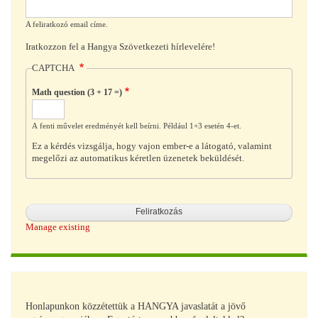
A feliratkozó email címe.
Iratkozzon fel a Hangya Szövetkezeti hírlevelére!
CAPTCHA
Math question (3 + 17 =)
A fenti művelet eredményét kell beírni. Például 1+3 esetén 4-et.
Ez a kérdés vizsgálja, hogy vajon ember-e a látogató, valamint
megelőzi az automatikus kéretlen üzenetek beküldését.
Manage existing
Honlapunkon közzétettük a HANGYA javaslatát a jövő