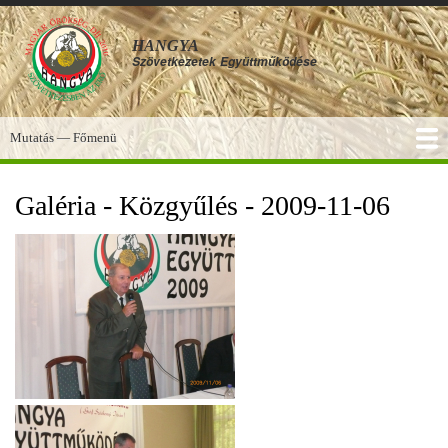
Ugrás
a
HANGYA
tartalomra
Szövetkezetek
Együttműködése
Mutatás — Főmenü
Főmenü
SZOLGÁLTATÁSOK
KÉPGALÉRIA
TUDÁSBÁZIS
A HANGYA
FÓRUM
HÍREK
Galéria - Közgyűlés - 2009-11-06