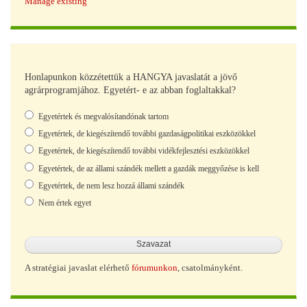
Manage existing
Honlapunkon közzétettük a HANGYA javaslatát a jövő
agrárprogramjához. Egyetért- e az abban foglaltakkal?
Választások
Egyetértek és megvalósítandónak tartom
Egyetértek, de kiegészítendő további gazdaságpolitikai eszközökkel
Egyetértek, de kiegészítendő további vidékfejlesztési eszközökkel
Egyetértek, de az állami szándék mellett a gazdák meggyőzése is kell
Egyetértek, de nem lesz hozzá állami szándék
Nem értek egyet
A stratégiai javaslat elérhető
fórumunkon
, csatolmányként.