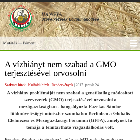
Ugrás
a
HANGYA
tartalomra
Szövetkezetek
Együttműködése
Mutatás — Főmenü
Főmenü
SZOLGÁLTATÁSOK
KÉPGALÉRIA
TUDÁSBÁZIS
A HANGYA
FÓRUM
HÍREK
A vízhiányt nem szabad a GMO
terjesztésével orvosolni
Szakmai hírek
Külföldi hírek
Rendezvények
|
2017. január 24.
A vízhiány problémáját nem szabad a genetikailag módosított
szervezetek (GMO) terjesztésével orvosolni a
mezőgazdaságban - hangsúlyozta Fazekas Sándor
földművelésügyi miniszter szombaton Berlinben a Globális
Élelmezési és Mezőgazdasági Fórumon (GFFA), amelynek fő
témája a fenntartható vízgazdálkodás volt.
Fazekas Sándor a tanácskozás után az MTI-nek elmondta: az