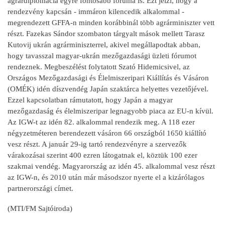
agrárdiplomácia egyre fontosabb fóruma is. Ezt jelzi, hogy a
rendezvény kapcsán - immáron kilencedik alkalommal -
megrendezett GFFA-n minden korábbinál több agrárminiszter vett
részt. Fazekas Sándor szombaton tárgyalt mások mellett Tarasz
Kutovij ukrán agrárminiszterrel, akivel megállapodtak abban,
hogy tavasszal magyar-ukrán mezőgazdasági üzleti fórumot
rendeznek. Megbeszélést folytatott Szató Hidemicsivel, az
Országos Mezőgazdasági és Élelmiszeripari Kiállítás és Vásáron
(OMÉK) idén díszvendég Japán szaktárca helyettes vezetőjével.
Ezzel kapcsolatban rámutatott, hogy Japán a magyar
mezőgazdaság és élelmiszeripar legnagyobb piaca az EU-n kívül.
Az IGW-t az idén 82. alkalommal rendezik meg. A 118 ezer
négyzetméteren berendezett vásáron 66 országból 1650 kiállító
vesz részt. A január 29-ig tartó rendezvényre a szervezők
várakozásai szerint 400 ezren látogatnak el, köztük 100 ezer
szakmai vendég. Magyarország az idén 45. alkalommal vesz részt
az IGW-n, és 2010 után már másodszor nyerte el a kizárólagos
partnerországi címet.
(MTI/FM Sajtóiroda)