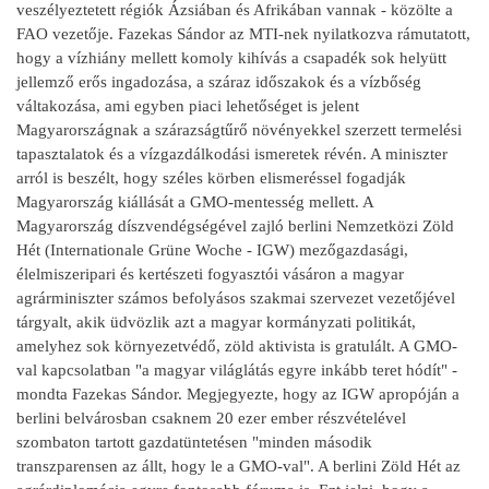
veszélyeztetett régiók Ázsiában és Afrikában vannak - közölte a
FAO vezetője. Fazekas Sándor az MTI-nek nyilatkozva rámutatott,
hogy a vízhiány mellett komoly kihívás a csapadék sok helyütt
jellemző erős ingadozása, a száraz időszakok és a vízbőség
váltakozása, ami egyben piaci lehetőséget is jelent
Magyarországnak a szárazságtűrő növényekkel szerzett termelési
tapasztalatok és a vízgazdálkodási ismeretek révén. A miniszter
arról is beszélt, hogy széles körben elismeréssel fogadják
Magyarország kiállását a GMO-mentesség mellett. A
Magyarország díszvendégségével zajló berlini Nemzetközi Zöld
Hét (Internationale Grüne Woche - IGW) mezőgazdasági,
élelmiszeripari és kertészeti fogyasztói vásáron a magyar
agrárminiszter számos befolyásos szakmai szervezet vezetőjével
tárgyalt, akik üdvözlik azt a magyar kormányzati politikát,
amelyhez sok környezetvédő, zöld aktivista is gratulált. A GMO-
val kapcsolatban "a magyar világlátás egyre inkább teret hódít" -
mondta Fazekas Sándor. Megjegyezte, hogy az IGW apropóján a
berlini belvárosban csaknem 20 ezer ember részvételével
szombaton tartott gazdatüntetésen "minden második
transzparensen az állt, hogy le a GMO-val". A berlini Zöld Hét az