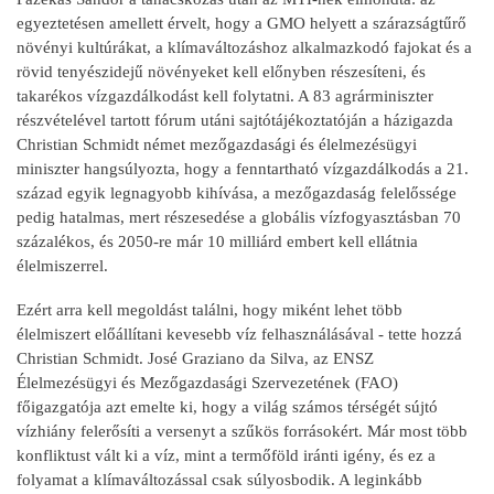
egyeztetésen amellett érvelt, hogy a GMO helyett a szárazságtűrő
növényi kultúrákat, a klímaváltozáshoz alkalmazkodó fajokat és a
rövid tenyészidejű növényeket kell előnyben részesíteni, és
takarékos vízgazdálkodást kell folytatni. A 83 agrárminiszter
részvételével tartott fórum utáni sajtótájékoztatóján a házigazda
Christian Schmidt német mezőgazdasági és élelmezésügyi
miniszter hangsúlyozta, hogy a fenntartható vízgazdálkodás a 21.
század egyik legnagyobb kihívása, a mezőgazdaság felelőssége
pedig hatalmas, mert részesedése a globális vízfogyasztásban 70
százalékos, és 2050-re már 10 milliárd embert kell ellátnia
élelmiszerrel.
Ezért arra kell megoldást találni, hogy miként lehet több
élelmiszert előállítani kevesebb víz felhasználásával - tette hozzá
Christian Schmidt. José Graziano da Silva, az ENSZ
Élelmezésügyi és Mezőgazdasági Szervezetének (FAO)
főigazgatója azt emelte ki, hogy a világ számos térségét sújtó
vízhiány felerősíti a versenyt a szűkös forrásokért. Már most több
konfliktust vált ki a víz, mint a termőföld iránti igény, és ez a
folyamat a klímaváltozással csak súlyosbodik. A leginkább