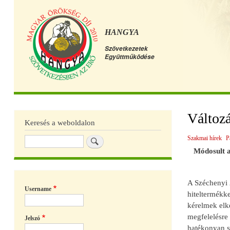
HANGYA
Szövetkezetek
Együttműködése
Főmenü
Változá
Keresés a weboldalon
Szakmai hírek
P
Keresés
Módosult a
A Széchenyi 
Username
hiteltermékke
kérelmek elké
megfelelésre 
Jelszó
hatékonyan s