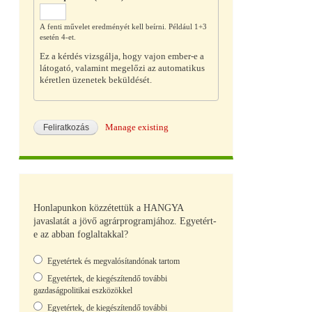
A fenti művelet eredményét kell beírni. Például 1+3
esetén 4-et.
Ez a kérdés vizsgálja, hogy vajon ember-e a
látogató, valamint megelőzi az automatikus
kéretlen üzenetek beküldését.
Manage existing
Honlapunkon közzétettük a HANGYA
javaslatát a jövő agrárprogramjához. Egyetért-
e az abban foglaltakkal?
Választások
Egyetértek és megvalósítandónak tartom
Egyetértek, de kiegészítendő további
gazdaságpolitikai eszközökkel
Egyetértek, de kiegészítendő további