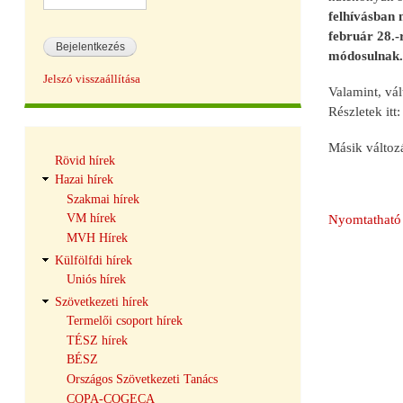
felhívásban 
február 28.-
módosulnak.
Jelszó visszaállítása
Valamint, vá
Részletek itt
Másik változá
Hírek
Rövid hírek
navigáció
Hazai hírek
Szakmai hírek
VM hírek
Nyomtatható 
MVH Hírek
Külfölfdi hírek
Uniós hírek
Szövetkezeti hírek
Termelői csoport hírek
TÉSZ hírek
BÉSZ
Országos Szövetkezeti Tanács
COPA-COGECA