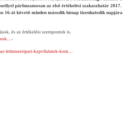
 mellyel párhuzamosan az első értékelési szakaszhatár 2017.
ius 16-át követő minden második hónap tizenhatodik napjára
sok, és az értékelési szempontok is.
hzsok…
-
-az-lelmiszeripari-kzpvllalatok-kom…