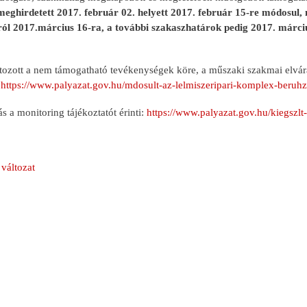
meghirdetett 2017. február 02. helyett 2017. február 15-re módosul,
ról 2017.március 16-ra, a további szakaszhatárok pedig 2017. márc
ltozott a nem támogatható tevékenységek köre, a műszaki szakmai elvárá
:
https://www.palyazat.gov.hu/mdosult-az-lelmiszeripari-komplex-beru
s a monitoring tájékoztatót érinti:
https://www.palyazat.gov.hu/kiegszlt
változat