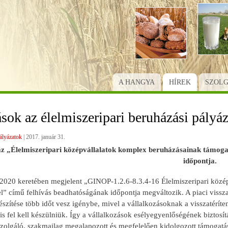
Ugrás
a
tartalomra
A HANGYA
HÍREK
SZOL
sok az élelmiszeripari beruházási pályá
ályázatok
|
2017. január 31.
z „Élelmiszeripari középvállalatok komplex beruházásainak támoga
időpontja.
2020 keretében megjelent „GINOP-1.2.6-8.3.4-16 Élelmiszeripari közé
l” című felhívás beadhatóságának időpontja megváltozik. A piaci vissza
szítése több időt vesz igénybe, mivel a vállalkozásoknak a visszatéríten
is fel kell készülniük. Így a vállalkozások esélyegyenlőségének bizto
zolgáló, szakmailag megalapozott és megfelelően kidolgozott támogatás