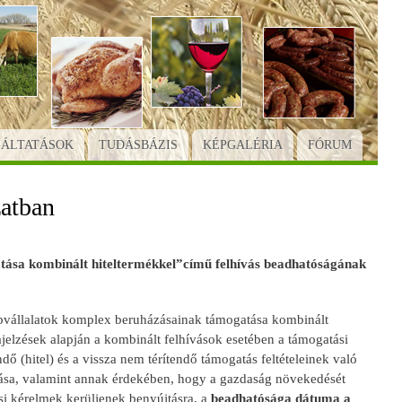
GÁLTATÁSOK
TUDÁSBÁZIS
KÉPGALÉRIA
FÓRUM
zatban
tása kombinált hiteltermékkel”című felhívás beadhatóságának
pvállalatok komplex beruházásainak támogatása kombinált
jelzések alapján a kombinált felhívások esetében a támogatási
dő (hitel) és a vissza nem térítendő támogatás feltételeinek való
sítása, valamint annak érdekében, hogy a gazdaság növekedését
i kérelmek kerüljenek benyújtásra, a
beadhatósága dátuma a