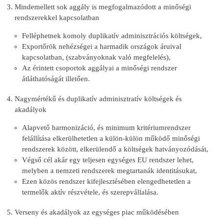
Mindemellett sok aggály is megfogalmazódott a minőségi
rendszerekkel kapcsolatban
Felléphetnek komoly duplikatív adminisztrációs költségek,
Exportőrök nehézségei a harmadik országok áruival
kapcsolatban, (szabványoknak való megfelelés),
Az érintett csoportok aggályai a minőségi rendszer
átláthatóságát illetően.
Nagymértékű és duplikatív adminisztratív költségek és
akadályok
Alapvető harmonizáció, és minimum kritériumrendszer
felállítása elkerülhetetlen a külön-külön működő minőségi
rendszerek között, elkerülendő a költségek hatványozódását,
Végső cél akár egy teljesen egységes EU rendszer lehet,
melyben a nemzeti rendszerek megtartanák identitásukat,
Ezen közös rendszer kifejlesztésében elengedhetetlen a
termelők aktív részvétele, és szerepvállalása.
Verseny és akadályok az egységes piac működésében