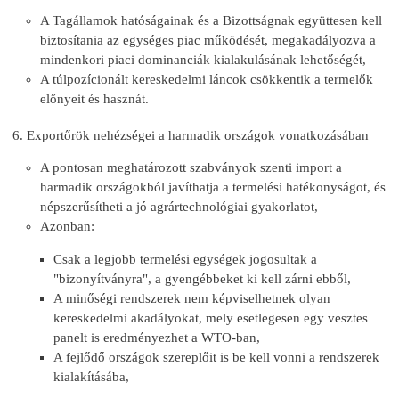
A Tagállamok hatóságainak és a Bizottságnak együttesen kell
biztosítania az egységes piac működését, megakadályozva a
mindenkori piaci dominanciák kialakulásának lehetőségét,
A túlpozícionált kereskedelmi láncok csökkentik a termelők
előnyeit és hasznát.
Exportőrök nehézségei a harmadik országok vonatkozásában
A pontosan meghatározott szabványok szenti import a
harmadik országokból javíthatja a termelési hatékonyságot, és
népszerűsítheti a jó agrártechnológiai gyakorlatot,
Azonban:
Csak a legjobb termelési egységek jogosultak a
"bizonyítványra", a gyengébbeket ki kell zárni ebből,
A minőségi rendszerek nem képviselhetnek olyan
kereskedelmi akadályokat, mely esetlegesen egy vesztes
panelt is eredményezhet a WTO-ban,
A fejlődő országok szereplőit is be kell vonni a rendszerek
kialakításába,