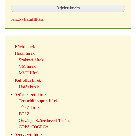
Jelszó visszaállítása
Hírek
Rövid hírek
navigáció
Hazai hírek
Szakmai hírek
VM hírek
MVH Hírek
Külfölfdi hírek
Uniós hírek
Szövetkezeti hírek
Termelői csoport hírek
TÉSZ hírek
BÉSZ
Országos Szövetkezeti Tanács
COPA-COGECA
Szervezeti hírek