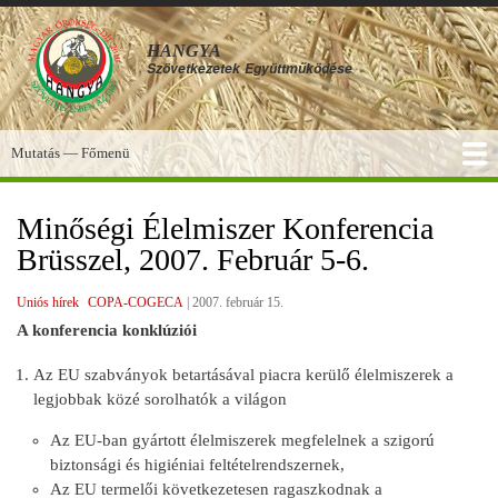
Ugrás
a
HANGYA
tartalomra
Szövetkezetek
Együttműködése
Mutatás — Főmenü
Főmenü
SZOLGÁLTATÁSOK
KÉPGALÉRIA
TUDÁSBÁZIS
A HANGYA
FÓRUM
HÍREK
Minőségi Élelmiszer Konferencia
Brüsszel, 2007. Február 5-6.
Uniós hírek
COPA-COGECA
|
2007. február 15.
A konferencia konklúziói
Az EU szabványok betartásával piacra kerülő élelmiszerek a
legjobbak közé sorolhatók a világon
Az EU-ban gyártott élelmiszerek megfelelnek a szigorú
biztonsági és higiéniai feltételrendszernek,
Az EU termelői következetesen ragaszkodnak a