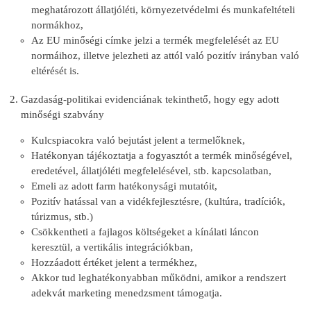
meghatározott állatjóléti, környezetvédelmi és munkafeltételi
normákhoz,
Az EU minőségi címke jelzi a termék megfelelését az EU
normáihoz, illetve jelezheti az attól való pozitív irányban való
eltérését is.
Gazdaság-politikai evidenciának tekinthető, hogy egy adott
minőségi szabvány
Kulcspiacokra való bejutást jelent a termelőknek,
Hatékonyan tájékoztatja a fogyasztót a termék minőségével,
eredetével, állatjóléti megfelelésével, stb. kapcsolatban,
Emeli az adott farm hatékonysági mutatóit,
Pozitív hatással van a vidékfejlesztésre, (kultúra, tradíciók,
túrizmus, stb.)
Csökkentheti a fajlagos költségeket a kínálati láncon
keresztül, a vertikális integrációkban,
Hozzáadott értéket jelent a termékhez,
Akkor tud leghatékonyabban működni, amikor a rendszert
adekvát marketing menedzsment támogatja.