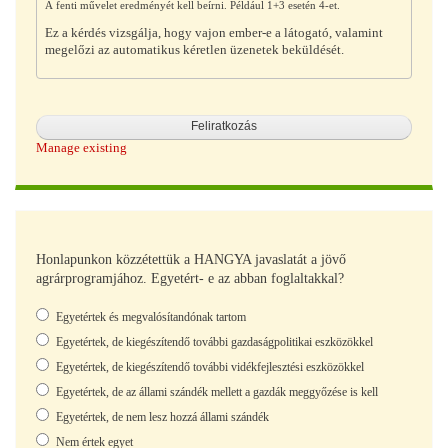
A fenti művelet eredményét kell beírni. Például 1+3 esetén 4-et.
Ez a kérdés vizsgálja, hogy vajon ember-e a látogató, valamint
megelőzi az automatikus kéretlen üzenetek beküldését.
Manage existing
Honlapunkon közzétettük a HANGYA javaslatát a jövő
agrárprogramjához. Egyetért- e az abban foglaltakkal?
Választások
Egyetértek és megvalósítandónak tartom
Egyetértek, de kiegészítendő további gazdaságpolitikai eszközökkel
Egyetértek, de kiegészítendő további vidékfejlesztési eszközökkel
Egyetértek, de az állami szándék mellett a gazdák meggyőzése is kell
Egyetértek, de nem lesz hozzá állami szándék
Nem értek egyet