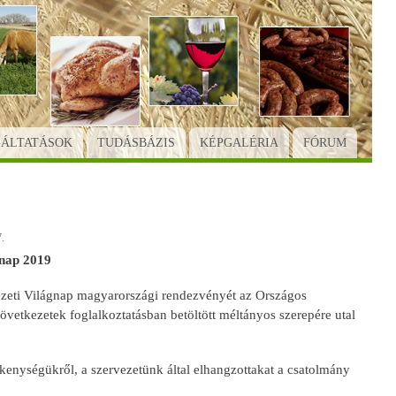
GÁLTATÁSOK
TUDÁSBÁZIS
KÉPGALÉRIA
FÓRUM
.
 nap 2019
ezeti Világnap magyarországi rendezvényét az Országos
zövetkezetek foglalkoztatásban betöltött méltányos szerepére utal
kenységükről, a szervezetünk által elhangzottakat a csatolmány