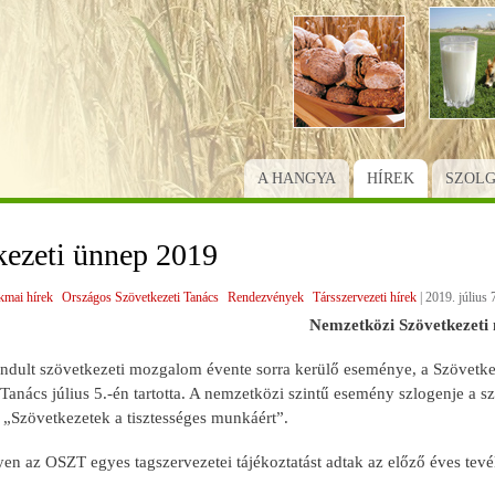
Ugrás
a
tartalomra
A HANGYA
HÍREK
SZOL
kezeti ünnep 2019
kmai hírek
Országos Szövetkezeti Tanács
Rendezvények
Társszervezeti hírek
|
2019. július 7
Nemzetközi Szövetkezeti
indult szövetkezeti mozgalom évente sorra kerülő eseménye, a Szövetk
Tanács július 5.-én tartotta. A nemzetközi szintű esemény szlogenje a s
 „Szövetkezetek a tisztességes munkáért”.
en az OSZT egyes tagszervezetei tájékoztatást adtak az előző éves tevé