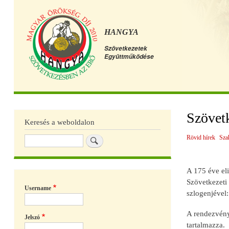
HANGYA
Szövetkezetek
Együttműködése
Főmenü
Szövet
Keresés a weboldalon
Rövid hírek
Sza
Keresés
A 175 éve el
Szövetkezeti 
Username
szlogenjével:
A rendezvény
Jelszó
tartalmazza.