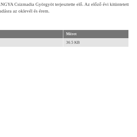
NGYA Csizmadia Györgyöt terjesztette elő. Az előző évi kitüntetett
adásra az oklevél és érem.
Méret
36.5 KB