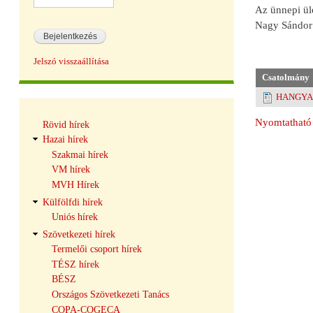
Az ünnepi ül
Nagy Sándor t
Jelszó visszaállítása
Csatolmány
HANGYA 
Hírek
Nyomtatható 
Rövid hírek
navigáció
Hazai hírek
Szakmai hírek
VM hírek
MVH Hírek
Külfölfdi hírek
Uniós hírek
Szövetkezeti hírek
Termelői csoport hírek
TÉSZ hírek
BÉSZ
Országos Szövetkezeti Tanács
COPA-COGECA