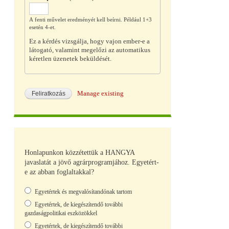
A fenti művelet eredményét kell beírni. Például 1+3
esetén 4-et.
Ez a kérdés vizsgálja, hogy vajon ember-e a
látogató, valamint megelőzi az automatikus
kéretlen üzenetek beküldését.
Manage existing
Honlapunkon közzétettük a HANGYA
javaslatát a jövő agrárprogramjához. Egyetért-
e az abban foglaltakkal?
Választások
Egyetértek és megvalósítandónak tartom
Egyetértek, de kiegészítendő további
gazdaságpolitikai eszközökkel
Egyetértek, de kiegészítendő további