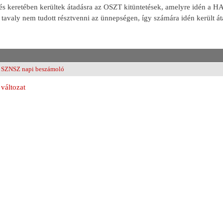
és keretében kerültek átadásra az OSZT kitüntetések, amelyre idén a HA
avaly nem tudott résztvenni az ünnepségen, így számára idén került át
SZNSZ napi beszámoló
változat