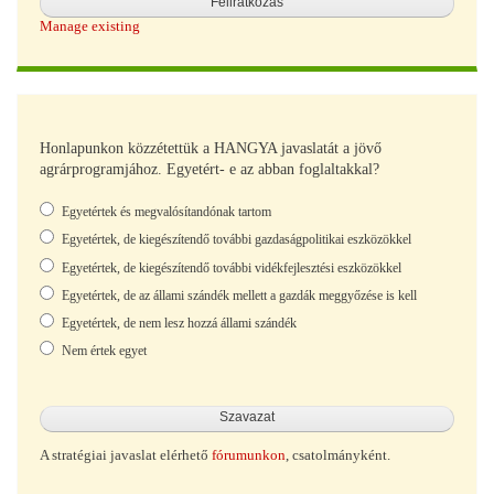
Manage existing
Honlapunkon közzétettük a HANGYA javaslatát a jövő
agrárprogramjához. Egyetért- e az abban foglaltakkal?
Választások
Egyetértek és megvalósítandónak tartom
Egyetértek, de kiegészítendő további gazdaságpolitikai eszközökkel
Egyetértek, de kiegészítendő további vidékfejlesztési eszközökkel
Egyetértek, de az állami szándék mellett a gazdák meggyőzése is kell
Egyetértek, de nem lesz hozzá állami szándék
Nem értek egyet
A stratégiai javaslat elérhető
fórumunkon
, csatolmányként.