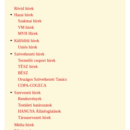
Hírek
Rövid hírek
navigáció
Hazai hírek
Szakmai hírek
VM hírek
MVH Hírek
Külfölfdi hírek
Uniós hírek
Szövetkezeti hírek
Termelői csoport hírek
TÉSZ hírek
BÉSZ
Országos Szövetkezeti Tanács
COPA-COGECA
Szervezeti hírek
Rendezvények
Testületi határozatok
HANGYA Állásfoglalások
Társszervezeti hírek
Média hírek