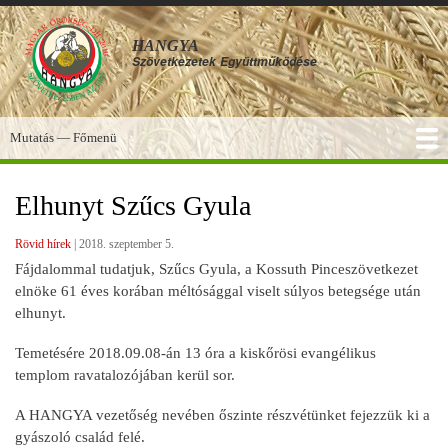
Ugrás
a
HANGYA
tartalomra
Szövetkezetek
Együttműködése
Mutatás — Főmenü
Főmenü
SZOLGÁLTATÁSOK
KÉPGALÉRIA
TUDÁSBÁZIS
A HANGYA
FÓRUM
HÍREK
Elhunyt Szűcs Gyula
Rövid hírek
|
2018. szeptember 5.
Fájdalommal tudatjuk, Szűcs Gyula, a Kossuth Pinceszövetkezet
elnöke 61 éves korában méltósággal viselt súlyos betegsége után
elhunyt.
Temetésére 2018.09.08-án 13 óra a kiskőrösi evangélikus
templom ravatalozójában kerül sor.
A HANGYA vezetőség nevében őszinte részvétünket fejezzük ki a
gyászoló család felé.