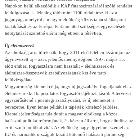
Napokon belül elkezdődik a KAP finanszírozásáról szóló rendelet
feldolgozása is. Jelenleg több mint 1100 oldalt tesz ki az a
joganyag, amelyről a magyar elnökség közös tanácsi álláspont
kialakítását és az Európai Parlamenttel szükséges egyeztetések
lefolytatását szeretné elérni még ebben a félévben.
Új élelmiszerek
Az elnökség arra törekszik, hogy 2011 első felében lezáruljon az
úgynevezett új – azaz jelentős mennyiségben 1997. május 15.
előtt emberi fogyasztásra nem használt – élelmiszerek és
élelmiszer-összetevők szabályozásának két éve tartó
felülvizsgálata.
Magyarország kiemelt célja, hogy új jogszabályt fogadjanak el az
élelmiszerekkel kapcsolatos fogyasztói tájékoztatásról. A tervezet
egyszerűsítené a jelenlegi szabályozást, és új elemeket is
bevezetne. Ilyen lenne például a tápérték kötelező jelölése.
Kiemelt jelentőséget tulajdonít a magyar elnökség a közös
halászati politika reformjának, és készen áll arra, hogy elindítsa az
erről szóló politikai vitát. Az elnökség nagy figyelmet szentel az
EU és harmadik országok között kötendő halászati partnerségi