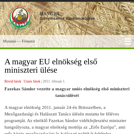
Ugrás
a
HANGYA
tartalomra
Szövetkezetek
Együttműködése
Mutatás — Főmenü
Főmenü
SZOLGÁLTATÁSOK
KÉPGALÉRIA
TUDÁSBÁZIS
A HANGYA
FÓRUM
HÍREK
A magyar EU elnökség első
miniszteri ülése
Rövid hírek
Uniós hírek
|
2011. február 1.
Fazekas Sándor vezette a magyar uniós elnökség első miniszteri
tanácsülését
A magyar elnökség 2011. január 24-én Brüsszelben, a
Mezőgazdasági és Halászati Tanács ülésén mutatta be féléves
programját. Az elnöklő Fazekas Sándor vidékfejlesztési miniszter
hangsúlyozta, a magyar elnökség mottója az „Erős Európa”, ami
erős közös mezőgazdasági és halászati politikát feltételez.