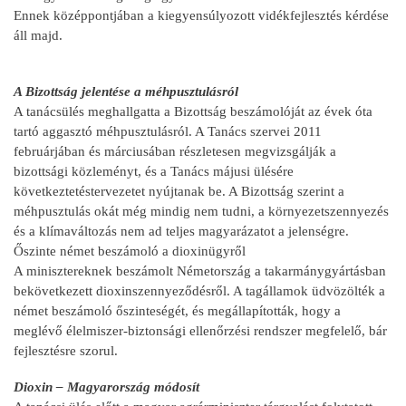
Ennek középpontjában a kiegyensúlyozott vidékfejlesztés kérdése
áll majd.
A Bizottság jelentése a méhpusztulásról
A tanácsülés meghallgatta a Bizottság beszámolóját az évek óta
tartó aggasztó méhpusztulásról. A Tanács szervei 2011
februárjában és márciusában részletesen megvizsgálják a
bizottsági közleményt, és a Tanács májusi ülésére
következtetéstervezetet nyújtanak be. A Bizottság szerint a
méhpusztulás okát még mindig nem tudni, a környezetszennyezés
és a klímaváltozás nem ad teljes magyarázatot a jelenségre.
Őszinte német beszámoló a dioxinügyről
A minisztereknek beszámolt Németország a takarmánygyártásban
bekövetkezett dioxinszennyeződésről. A tagállamok üdvözölték a
német beszámoló őszinteségét, és megállapították, hogy a
meglévő élelmiszer-biztonsági ellenőrzési rendszer megfelelő, bár
fejlesztésre szorul.
Dioxin – Magyarország módosít