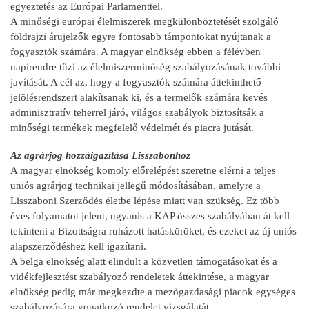
egyeztetés az Európai Parlamenttel.
A minőségi európai élelmiszerek megkülönböztetését szolgáló
földrajzi árujelzők egyre fontosabb támpontokat nyújtanak a
fogyasztók számára. A magyar elnökség ebben a félévben
napirendre tűzi az élelmiszerminőség szabályozásának további
javítását. A cél az, hogy a fogyasztók számára áttekinthető
jelölésrendszert alakítsanak ki, és a termelők számára kevés
adminisztratív teherrel járó, világos szabályok biztosítsák a
minőségi termékek megfelelő védelmét és piacra jutását.
Az agrárjog hozzáigazítása Lisszabonhoz
A magyar elnökség komoly előrelépést szeretne elérni a teljes
uniós agrárjog technikai jellegű módosításában, amelyre a
Lisszaboni Szerződés életbe lépése miatt van szükség. Ez több
éves folyamatot jelent, ugyanis a KAP összes szabályában át kell
tekinteni a Bizottságra ruházott hatásköröket, és ezeket az új uniós
alapszerződéshez kell igazítani.
A belga elnökség alatt elindult a közvetlen támogatásokat és a
vidékfejlesztést szabályozó rendeletek áttekintése, a magyar
elnökség pedig már megkezdte a mezőgazdasági piacok egységes
szabályozására vonatkozó rendelet vizsgálatát.