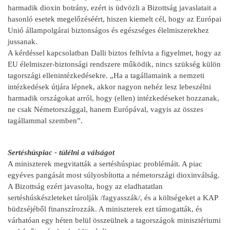
harmadik dioxin botrány, ezért is üdvözli a Bizottság javaslatait a
hasonló esetek megelőzéséért, hiszen kiemelt cél, hogy az Európai
Unió állampolgárai biztonságos és egészséges élelmiszerekhez
jussanak.
A kérdéssel kapcsolatban Dalli biztos felhívta a figyelmet, hogy az
EU élelmiszer-biztonsági rendszere működik, nincs szükség külön
tagországi ellenintézkedésekre. „Ha a tagállamaink a nemzeti
intézkedések útjára lépnek, akkor nagyon nehéz lesz lebeszélni
harmadik országokat arról, hogy (ellen) intézkedéseket hozzanak,
ne csak Németországgal, hanem Európával, vagyis az összes
tagállammal szemben”.
Sertéshúspiac - túlélni a válságot
A miniszterek megvitatták a sertéshúspiac problémáit. A piac
egyéves pangását most súlyosbította a németországi dioxinválság.
A Bizottság ezért javasolta, hogy az eladhatatlan
sertéshúskészleteket tárolják /fagyasszák/, és a költségeket a KAP
büdzséjéből finanszírozzák. A miniszterek ezt támogatták, és
várhatóan egy héten belül összeülnek a tagországok minisztériumi