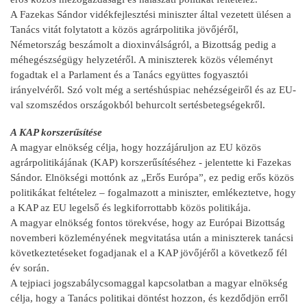
A Fazekas Sándor vidékfejlesztési miniszter által vezetett ülésen a
Tanács vitát folytatott a közös agrárpolitika jövőjéről,
Németország beszámolt a dioxinválságról, a Bizottság pedig a
méhegészségügy helyzetéről. A miniszterek közös véleményt
fogadtak el a Parlament és a Tanács együttes fogyasztói
irányelvéről. Szó volt még a sertéshúspiac nehézségeiről és az EU-
val szomszédos országokból behurcolt sertésbetegségekről.
A KAP korszerűsítése
A magyar elnökség célja, hogy hozzájáruljon az EU közös
agrárpolitikájának (KAP) korszerűsítéséhez - jelentette ki Fazekas
Sándor. Elnökségi mottónk az „Erős Európa”, ez pedig erős közös
politikákat feltételez – fogalmazott a miniszter, emlékeztetve, hogy
a KAP az EU legelső és legkiforrottabb közös politikája.
A magyar elnökség fontos törekvése, hogy az Európai Bizottság
novemberi közleményének megvitatása után a miniszterek tanácsi
következtetéseket fogadjanak el a KAP jövőjéről a következő fél
év során.
A tejpiaci jogszabálycsomaggal kapcsolatban a magyar elnökség
célja, hogy a Tanács politikai döntést hozzon, és kezdődjön erről