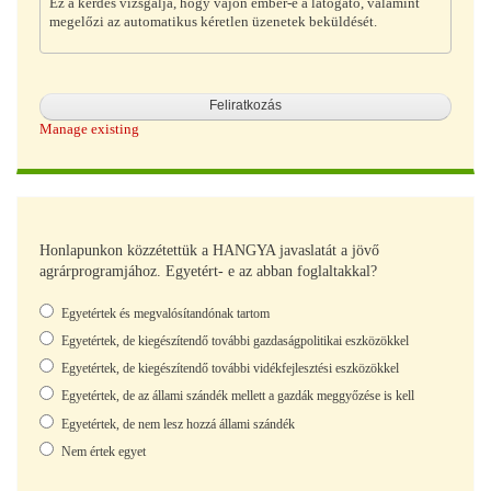
Ez a kérdés vizsgálja, hogy vajon ember-e a látogató, valamint
megelőzi az automatikus kéretlen üzenetek beküldését.
Manage existing
Honlapunkon közzétettük a HANGYA javaslatát a jövő
agrárprogramjához. Egyetért- e az abban foglaltakkal?
Választások
Egyetértek és megvalósítandónak tartom
Egyetértek, de kiegészítendő további gazdaságpolitikai eszközökkel
Egyetértek, de kiegészítendő további vidékfejlesztési eszközökkel
Egyetértek, de az állami szándék mellett a gazdák meggyőzése is kell
Egyetértek, de nem lesz hozzá állami szándék
Nem értek egyet