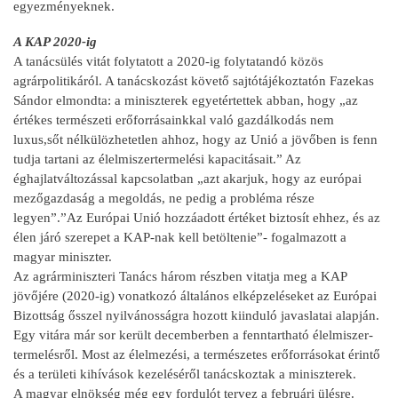
egyezményeknek.
A KAP 2020-ig
A tanácsülés vitát folytatott a 2020-ig folytatandó közös
agrárpolitikáról. A tanácskozást követő sajtótájékoztatón Fazekas
Sándor elmondta: a miniszterek egyetértettek abban, hogy „az
értékes természeti erőforrásainkkal való gazdálkodás nem
luxus,sőt nélkülözhetetlen ahhoz, hogy az Unió a jövőben is fenn
tudja tartani az élelmiszertermelési kapacitásait.” Az
éghajlatváltozással kapcsolatban „azt akarjuk, hogy az európai
mezőgazdaság a megoldás, ne pedig a probléma része
legyen”.”Az Európai Unió hozzáadott értéket biztosít ehhez, és az
élen járó szerepet a KAP-nak kell betöltenie”- fogalmazott a
magyar miniszter.
Az agrárminiszteri Tanács három részben vitatja meg a KAP
jövőjére (2020-ig) vonatkozó általános elképzeléseket az Európai
Bizottság ősszel nyilvánosságra hozott kiinduló javaslatai alapján.
Egy vitára már sor került decemberben a fenntartható élelmiszer-
termelésről. Most az élelmezési, a természetes erőforrásokat érintő
és a területi kihívások kezeléséről tanácskoztak a miniszterek.
A magyar elnökség még egy fordulót tervez a februári ülésre.