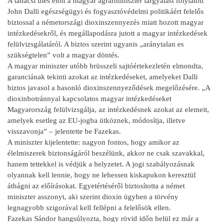
A tanácsi ülés előtt a magyar agrárminiszter tárgyalást folytatott
John Dalli egészségügyi és fogyasztóvédelmi politikáért felelős
biztossal a németországi dioxinszennyezés miatt hozott magyar
intézkedésekről, és megállapodásra jutott a magyar intézkedések
felülvizsgálatáról. A biztos szerint ugyanis „aránytalan es
szükségtelen” volt a magyar döntés.
A magyar miniszter utóbb brüsszeli sajtóértekezletén elmondta,
garanciának tekinti azokat az intézkedéseket, amelyeket Dalli
biztos javasol a hasonló dioxinszennyeződések megelőzésére. „A
dioxinbotránnyal kapcsolatos magyar intézkedéseket
Magyarország felülvizsgálja, az intézkedésnek azokat az elemeit,
amelyek esetleg az EU-jogba ütköznek, módosítja, illetve
visszavonja” – jelentette be Fazekas.
A miniszter kijelentette: nagyon fontos, hogy amikor az
élelmiszerek biztonságáról beszélünk, akkor ne csak szavakkal,
hanem tettekkel is védjük a helyzetet. A jogi szabályozásnak
olyannak kell lennie, hogy ne lehessen kiskapukon keresztül
áthágni az előírásokat. Egyetértéséről biztosította a német
miniszter asszonyt, aki szerint dioxin ügyben a törvény
legnagyobb szigorával kell fellépni a felelősök ellen.
Fazekas Sándor hangsúlyozta, hogy rövid időn belül ez már a