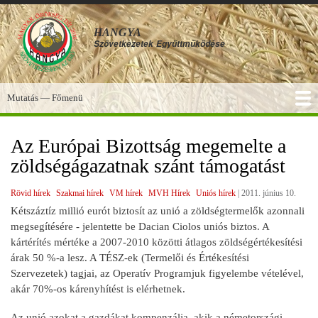
Ugrás
a
HANGYA
tartalomra
Szövetkezetek
Együttműködése
Mutatás — Főmenü
Főmenü
SZOLGÁLTATÁSOK
KÉPGALÉRIA
TUDÁSBÁZIS
A HANGYA
FÓRUM
HÍREK
Az Európai Bizottság megemelte a
zöldségágazatnak szánt támogatást
Rövid hírek
Szakmai hírek
VM hírek
MVH Hírek
Uniós hírek
|
2011. június 10.
Kétszáztíz millió eurót biztosít az unió a zöldségtermelők azonnali
megsegítésére - jelentette be Dacian Ciolos uniós biztos. A
kártérítés mértéke a 2007-2010 közötti átlagos zöldségértékesítési
árak 50 %-a lesz. A TÉSZ-ek (Termelői és Értékesítési
Szervezetek) tagjai, az Operatív Programjuk figyelembe vételével,
akár 70%-os kárenyhítést is elérhetnek.
Az unió azokat a gazdákat kompenzálja, akik a németországi