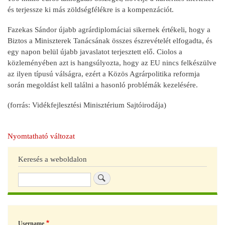
és terjessze ki más zöldségfélékre is a kompenzációt.
Fazekas Sándor újabb agrárdiplomáciai sikernek értékeli, hogy a
Biztos a Miniszterek Tanácsának összes észrevételét elfogadta, és
egy napon belül újabb javaslatot terjesztett elő. Ciolos a
közleményében azt is hangsúlyozta, hogy az EU nincs felkészülve
az ilyen típusú válságra, ezért a Közös Agrárpolitika reformja
során megoldást kell találni a hasonló problémák kezelésére.
(forrás: Vidékfejlesztési Minisztérium Sajtóirodája)
Nyomtatható változat
Keresés a weboldalon
Keresés
Username