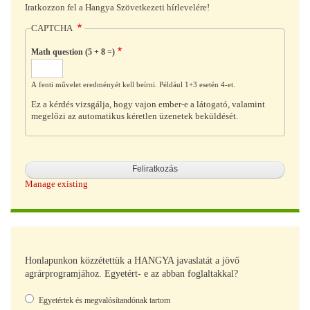
Iratkozzon fel a Hangya Szövetkezeti hírlevelére!
CAPTCHA
Math question (5 + 8 =)
A fenti művelet eredményét kell beírni. Például 1+3 esetén 4-et.
Ez a kérdés vizsgálja, hogy vajon ember-e a látogató, valamint
megelőzi az automatikus kéretlen üzenetek beküldését.
Manage existing
Honlapunkon közzétettük a HANGYA javaslatát a jövő
agrárprogramjához. Egyetért- e az abban foglaltakkal?
Választások
Egyetértek és megvalósítandónak tartom