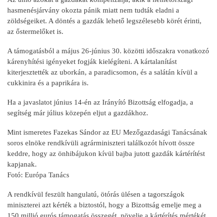
hasmenésjárvány okozta pánik miatt nem tudták eladni a
zöldségeiket. A döntés a gazdák lehető legszélesebb körét érinti,
az őstermelőket is.
A támogatásból a május 26-június 30. közötti időszakra vonatkozó
kárenyhítési igényeket fogják kielégíteni. A kártalanítást
kiterjesztették az uborkán, a paradicsomon, és a salátán kívül a
cukkinira és a paprikára is.
Ha a javaslatot június 14-én az Irányító Bizottság elfogadja, a
segítség már július közepén eljut a gazdákhoz.
Mint ismeretes Fazekas Sándor az EU Mezőgazdasági Tanácsának
soros elnöke rendkívüli agrárminiszteri találkozót hívott össze
keddre, hogy az önhibájukon kívül bajba jutott gazdák kártérítést
kapjanak.
Fotó: Európa Tanács
A rendkívül feszült hangulatú, ötórás ülésen a tagországok
miniszterei azt kérték a biztostól, hogy a Bizottság emelje meg a
150 millió eurós támogatás összegét, növelje a kártérítés mértékét