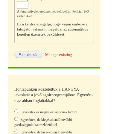
A fenti művelet eredményét kell beírni. Például 1+3
esetén 4-et.
Ez a kérdés vizsgálja, hogy vajon ember-e a
látogató, valamint megelőzi az automatikus
kéretlen üzenetek beküldését.
Manage existing
Honlapunkon közzétettük a HANGYA
javaslatát a jövő agrárprogramjához. Egyetért-
e az abban foglaltakkal?
Választások
Egyetértek és megvalósítandónak tartom
Egyetértek, de kiegészítendő további
gazdaságpolitikai eszközökkel
Egyetértek, de kiegészítendő további