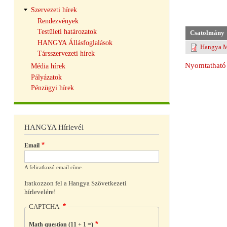
Szervezeti hírek
Rendezvények
Testületi határozatok
Csatolmány
HANGYA Állásfoglalások
Hangya M
Társszervezeti hírek
Nyomtatható 
Média hírek
Pályázatok
Pénzügyi hírek
HANGYA Hírlevél
Email
A feliratkozó email címe.
Iratkozzon fel a Hangya Szövetkezeti
hírlevelére!
CAPTCHA
Math question (11 + 1 =)