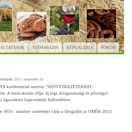
GÁLTATÁSOK
TUDÁSBÁZIS
KÉPGALÉRIA
FÓRUM
ezvények
|
2013. szeptember 16.
ANGYA konferenciát szervez "SZÖVETKEZETEKKEL
 A tanácskozás célja: új jogi, közgazdasági és pénzügyi
és ágazatközi kapcsolatok fejlesztésére.
303/c standon szeretettel várja a látogatóit az OMÉK 2013