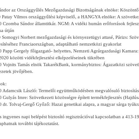
ándor az Országgyűlés Mezőgazdasági Bizottságának elnöke: Köszöntő
0 Patay Vilmos országgyűlési képviselő, a HANGYA elnöke: A szövetkez
0 Czomba Sándor államtitkár. NGM: A vidéki humán erőforrások fejlesz
sa útján
0 Somogyi Norbert mezőgazdasági és környezetügyi attasé, Párizs: Szöv
sítéséhez Franciaországban, adaptálható nemzetközi gyakorlat
0 Papp Gergely főigazgató- helyettes, Nemzeti Agrárgazdasági Kamara: S
020 közötti vidékfejlesztési elképzeléseinek tükrében
0 Vojnits Tamás elnök TakarékBank, kormánybiztos: Ágazatközi szövetkez
ezetek jövőjében.
ok:
0 Adamcsik László: Termelői együttműködésben megvalósuló biztosítás
 Gulyás Imre: Szövetkezeti közösségre épített termékfejlesztés (Hajdús
0 dr. Tolvaj-Gergő Győző: Hazai genetikai alapra, a magyar sárga tyúkr
 is ingyenes napi belépést biztosító regisztrációval kapcsolatban a 413-1
phatnak további tájékoztatást.