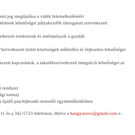
eti jog megújulása a vidék felemelkedéséért
tésének lehetőségei pályakezdők támogatott szövetkezeti
etkezeti rendszerek és intézmények a gazdák
zövetkezeti üzleti közösségek működési és fejlesztési lehetőségei
eti kapcsolatok, a takarékszövetkezeti integráció lehetőségei az
i rendszer
ági torma)
a épülő piacfejlesztés termelői együttműködésben
911 és a 342-5723 telefonon, illetve a
hangyaszov@gmail.com
e-