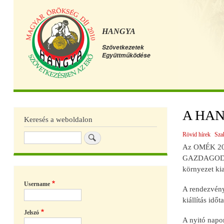
HANGYA
Szövetkezetek
Együttműködése
Főmenü
A HANG
Keresés a weboldalon
Rövid hírek
Sza
Keresés
Az OMÉK 201
GAZDAGODNI" 
környezet kia
Username
A rendezvény
kiállítás idő
Jelszó
A nyitó napon