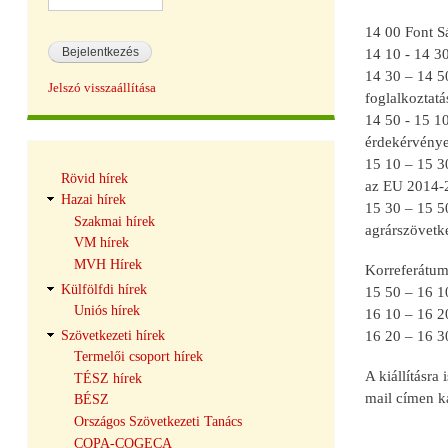
14 00 Font S
14 10 - 14 3
14 30 – 14 5
Jelszó visszaállítása
foglalkoztatá
14 50 - 15 1
érdekérvénye
15 10 – 15 3
Hírek
Rövid hírek
navigáció
az EU 2014-2
Hazai hírek
15 30 – 15 5
Szakmai hírek
agrárszövetk
VM hírek
MVH Hírek
Korreferátum
Külfölfdi hírek
15 50 – 16 1
Uniós hírek
16 10 – 16 20
Szövetkezeti hírek
16 20 – 16 3
Termelői csoport hírek
A kiállításra
TÉSZ hírek
mail címen ka
BÉSZ
Országos Szövetkezeti Tanács
COPA-COGECA