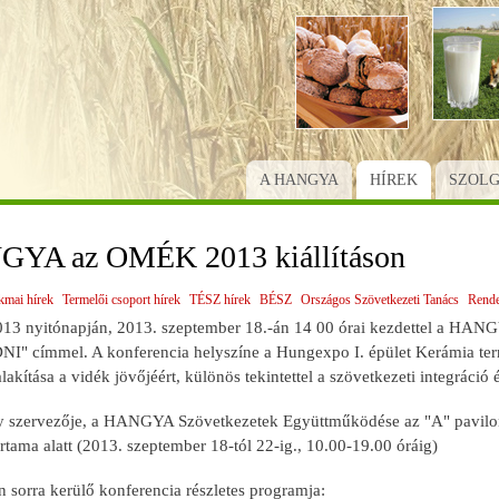
Ugrás
a
tartalomra
A HANGYA
HÍREK
SZOL
YA az OMÉK 2013 kiállításon
kmai hírek
Termelői csoport hírek
TÉSZ hírek
BÉSZ
Országos Szövetkezeti Tanács
Rend
3 nyitónapján, 2013. szeptember 18.-án 14 00 órai kezdettel a H
címmel. A konferencia helyszíne a Hungexpo I. épület Kerámia terme.
lakítása a vidék jövőjéért, különös tekintettel a szövetkezeti integráció 
 szervezője, a HANGYA Szövetkezetek Együttműködése az "A" pavilon 
tartama alatt (2013. szeptember 18-tól 22-ig., 10.00-19.00 óráig)
 sorra kerülő konferencia részletes programja: