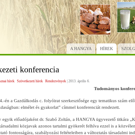
Ugrás
a
tartalomra
A HANGYA
HÍREK
SZOL
ezeti konferencia
kmai hírek
Szövetkezeti hírek
Rendezvények
|
2013. április 6.
Tudományos konfere
s 4.-én a Gazdálkodás c. folyóirat szerkesztősége egy tematikus szám e
daságban: elmélet és gyakorlat” címmel konferenciát rendezett.
 egyik előadójaként dr. Szabó Zoltán, a HANGYA ügyvezető titkára „Kö
társadalmi közjavak azonos tartalmi gyökerét felhíva ezzel is a közvél
ató fontosságára, szabályozási feltételeiben a változtatás társadalmi in