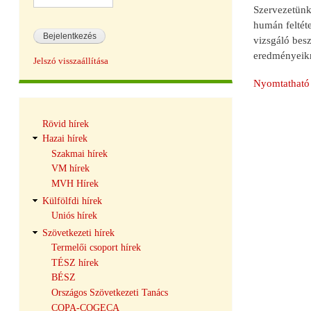
Szervezetünk
humán feltéte
vizsgáló bes
eredményeikr
Jelszó visszaállítása
Nyomtatható 
Hírek
Rövid hírek
navigáció
Hazai hírek
Szakmai hírek
VM hírek
MVH Hírek
Külfölfdi hírek
Uniós hírek
Szövetkezeti hírek
Termelői csoport hírek
TÉSZ hírek
BÉSZ
Országos Szövetkezeti Tanács
COPA-COGECA