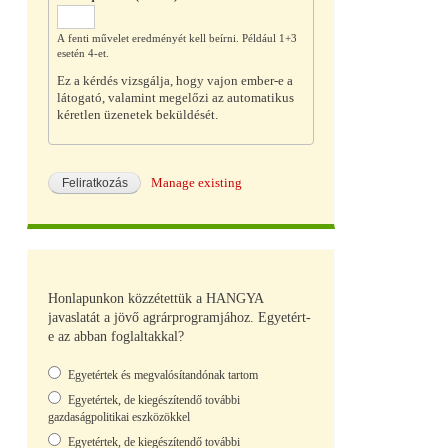
A fenti művelet eredményét kell beírni. Például 1+3
esetén 4-et.
Ez a kérdés vizsgálja, hogy vajon ember-e a
látogató, valamint megelőzi az automatikus
kéretlen üzenetek beküldését.
Manage existing
Honlapunkon közzétettük a HANGYA
javaslatát a jövő agrárprogramjához. Egyetért-
e az abban foglaltakkal?
Választások
Egyetértek és megvalósítandónak tartom
Egyetértek, de kiegészítendő további
gazdaságpolitikai eszközökkel
Egyetértek, de kiegészítendő további