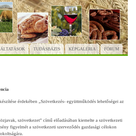
GÁLTATÁSOK
TUDÁSBÁZIS
KÉPGALÉRIA
FÓRUM
ncia
lőkészítése érdekében „Szövetkezés- együttműködés lehetőségei az
zjavak, szövetkezet” című előadásában kiemelte a szövetkezeti
emény figyelmét a szövetkezeti szerveződés gazdasági célokon
dokoltságára.