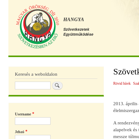
HANGYA
Szövetkezetek
Együttműködése
Főmenü
Szövetk
Keresés a weboldalon
Rövid hírek
Sza
Keresés
2013. áprili
élelmiszergaz
Username
A rendezvény
alapelvek és 
Jelszó
messze túlmut