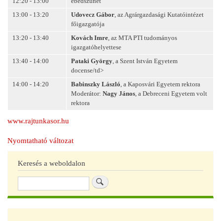
12:20 - 13:00
ebédszünet
13:00 - 13:20
Udovecz Gábor
, az Agrárgazdasági Kutatóintézet
főigazgatója
13:20 - 13:40
Kovách Imre
, az MTA PTI tudományos
igazgatóhelyettese
13:40 - 14:00
Pataki György
, a Szent István Egyetem
docense/td>
14:00 - 14:20
Babinszky László
, a Kaposvári Egyetem rektora
Moderátor:
Nagy János
, a Debreceni Egyetem volt
rektora
www.rajtunkasor.hu
Nyomtatható változat
Keresés a weboldalon
Keresés