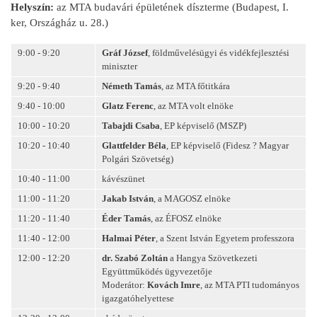
Helyszín:
az MTA budavári épületének díszterme (Budapest, I.
ker, Országház u. 28.)
9:00 - 9:20
Gráf József
, földművelésügyi és vidékfejlesztési
miniszter
9:20 - 9:40
Németh Tamás
, az MTA főtitkára
9:40 - 10:00
Glatz Ferenc
, az MTA volt elnöke
10:00 - 10:20
Tabajdi Csaba
, EP képviselő (MSZP)
10:20 - 10:40
Glattfelder Béla
, EP képviselő (Fidesz ? Magyar
Polgári Szövetség)
10:40 - 11:00
kávészünet
11:00 - 11:20
Jakab István
, a MAGOSZ elnöke
11:20 - 11:40
Éder Tamás
, az ÉFOSZ elnöke
11:40 - 12:00
Halmai Péter
, a Szent István Egyetem professzora
12:00 - 12:20
dr. Szabó Zoltán
a Hangya Szövetkezeti
Együttműködés ügyvezetője
Moderátor:
Kovách Imre
, az MTA PTI tudományos
igazgatóhelyettese