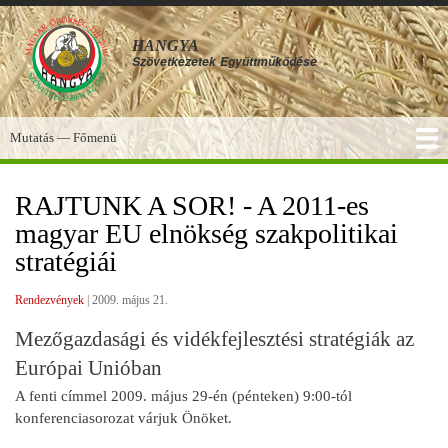
Ugrás
a
HANGYA
tartalomra
Szövetkezetek
Együttműködése
Mutatás — Főmenü
Főmenü
SZOLGÁLTATÁSOK
KÉPGALÉRIA
TUDÁSBÁZIS
A HANGYA
FÓRUM
HÍREK
RAJTUNK A SOR! - A 2011-es
magyar EU elnökség szakpolitikai
stratégiái
Rendezvények
|
2009. május 21.
Mezőgazdasági és vidékfejlesztési stratégiák az
Európai Unióban
A fenti címmel 2009. május 29-én (pénteken) 9:00-tól
konferenciasorozat várjuk Önöket.