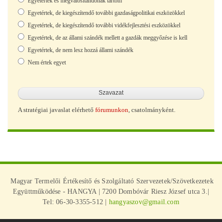
Egyetértek és megvalósítandónak tartom
Egyetértek, de kiegészítendő további gazdaságpolitikai eszközökkel
Egyetértek, de kiegészítendő további vidékfejlesztési eszközökkel
Egyetértek, de az állami szándék mellett a gazdák meggyőzése is kell
Egyetértek, de nem lesz hozzá állami szándék
Nem értek egyet
A stratégiai javaslat elérhető
fórumunkon
, csatolmányként.
Magyar Termelői Értékesítő és Szolgáltató Szervezetek/Szövetkezetek
Együttműködése - HANGYA | 7200 Dombóvár Riesz József utca 3.|
Tel: 06-30-3355-512 |
hangyaszov@gmail.com