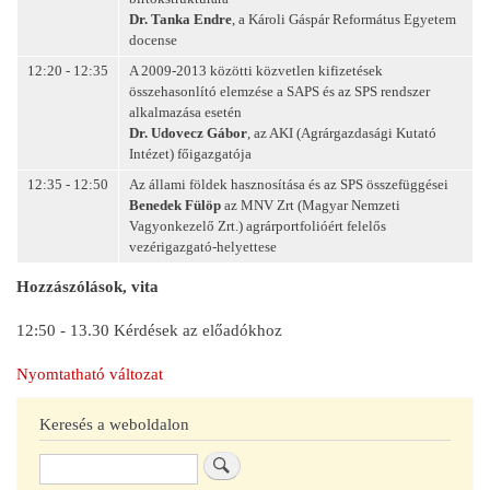
Dr. Tanka Endre
, a Károli Gáspár Református Egyetem
docense
12:20 - 12:35
A 2009-2013 közötti közvetlen kifizetések
összehasonlító elemzése a SAPS és az SPS rendszer
alkalmazása esetén
Dr. Udovecz Gábor
, az AKI (Agrárgazdasági Kutató
Intézet) főigazgatója
12:35 - 12:50
Az állami földek hasznosítása és az SPS összefüggései
Benedek Fülöp
az MNV Zrt (Magyar Nemzeti
Vagyonkezelő Zrt.) agrárportfolióért felelős
vezérigazgató-helyettese
Hozzászólások, vita
12:50 - 13.30 Kérdések az előadókhoz
Nyomtatható változat
Keresés a weboldalon
Keresés