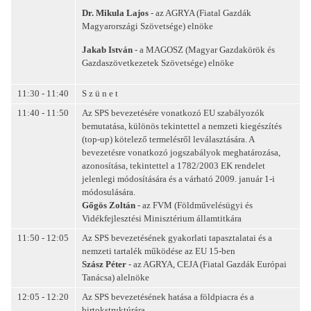
Dr. Mikula Lajos
- az AGRYA (Fiatal Gazdák
Magyarországi Szövetsége) elnöke
Jakab István
- a MAGOSZ (Magyar Gazdakörök és
Gazdaszövetkezetek Szövetsége) elnöke
11:30 - 11:40
S z ü n e t
11:40 - 11:50
Az SPS bevezetésére vonatkozó EU szabályozók
bemutatása, különös tekintettel a nemzeti kiegészítés
(top-up) kötelező termelésről leválasztására. A
bevezetésre vonatkozó jogszabályok meghatározása,
azonosítása, tekintettel a 1782/2003 EK rendelet
jelenlegi módosítására és a várható 2009. január 1-i
módosulására.
Gőgös Zoltán
- az FVM (Földművelésügyi és
Vidékfejlesztési Minisztérium államtitkára
11:50 - 12:05
Az SPS bevezetésének gyakorlati tapasztalatai és a
nemzeti tartalék működése az EU 15-ben
Szász Péter
- az AGRYA, CEJA (Fiatal Gazdák Európai
Tanácsa) alelnöke
12:05 - 12:20
Az SPS bevezetésének hatása a földpiacra és a
birtokstruktúrára