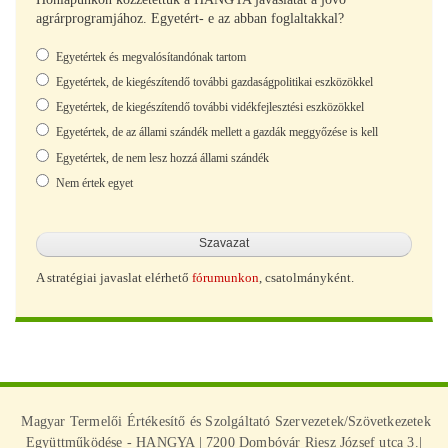
agrárprogramjához. Egyetért- e az abban foglaltakkal?
Választások
Egyetértek és megvalósítandónak tartom
Egyetértek, de kiegészítendő további gazdaságpolitikai eszközökkel
Egyetértek, de kiegészítendő további vidékfejlesztési eszközökkel
Egyetértek, de az állami szándék mellett a gazdák meggyőzése is kell
Egyetértek, de nem lesz hozzá állami szándék
Nem értek egyet
A stratégiai javaslat elérhető
fórumunkon
, csatolmányként.
Magyar Termelői Értékesítő és Szolgáltató Szervezetek/Szövetkezetek
Együttműködése - HANGYA | 7200 Dombóvár Riesz József utca 3.|