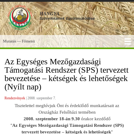
Ugrás
a
HANGYA
tartalomra
Szövetkezetek
Együttműködése
Mutatás — Főmenü
Főmenü
SZOLGÁLTATÁSOK
KÉPGALÉRIA
TUDÁSBÁZIS
A HANGYA
FÓRUM
HÍREK
Az Egységes Mezőgazdasági
Támogatási Rendszer (SPS) tervezett
bevezetése – kétségek és lehetőségek
(Nyílt nap)
Rendezvények
|
2008. szeptember 7.
Tisztelettel meghívjuk Önt és érdeklődő munkatársait az
Országház Felsőházi termében
2008. szeptember 18-án 9.30
órakor kezdődő
"
Az Egységes Mezőgazdasági Támogatási Rendszer (SPS)
tervezett bevezetése – kétségek és lehetőségek
"