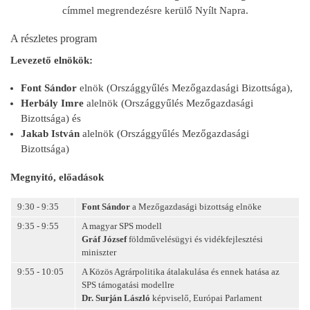
címmel megrendezésre kerülő Nyílt Napra.
A részletes program
Levezető elnökök:
Font Sándor
elnök (Országgyűlés Mezőgazdasági Bizottsága),
Herbály Imre
alelnök (Országgyűlés Mezőgazdasági
Bizottsága) és
Jakab István
alelnök (Országgyűlés Mezőgazdasági
Bizottsága)
Megnyitó, előadások
9:30 - 9:35
Font Sándor
a Mezőgazdasági bizottság elnöke
9:35 - 9:55
A magyar SPS modell
Gráf József
földművelésügyi és vidékfejlesztési
miniszter
9:55 - 10:05
A Közös Agrárpolitika átalakulása és ennek hatása az
SPS támogatási modellre
Dr. Surján László
képviselő, Európai Parlament