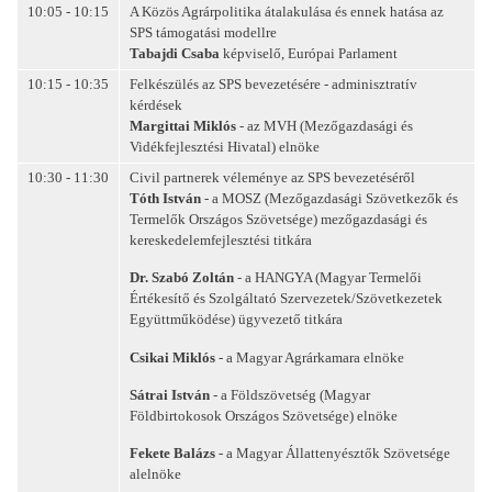
10:05 - 10:15
A Közös Agrárpolitika átalakulása és ennek hatása az
SPS támogatási modellre
Tabajdi Csaba
képviselő, Európai Parlament
10:15 - 10:35
Felkészülés az SPS bevezetésére - adminisztratív
kérdések
Margittai Miklós
- az MVH (Mezőgazdasági és
Vidékfejlesztési Hivatal) elnöke
10:30 - 11:30
Civil partnerek véleménye az SPS bevezetéséről
Tóth István
- a MOSZ (Mezőgazdasági Szövetkezők és
Termelők Országos Szövetsége) mezőgazdasági és
kereskedelemfejlesztési titkára
Dr. Szabó Zoltán
- a HANGYA (Magyar Termelői
Értékesítő és Szolgáltató Szervezetek/Szövetkezetek
Együttműködése) ügyvezető titkára
Csikai Miklós
- a Magyar Agrárkamara elnöke
Sátrai István
- a Földszövetség (Magyar
Földbirtokosok Országos Szövetsége) elnöke
Fekete Balázs
- a Magyar Állattenyésztők Szövetsége
alelnöke