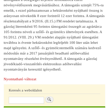
növényvédőszerek megvásárlásához. A támogatás szintjét 75%-ra
emelik, s ezzel párhuzamosan a hektáronként nyújtható összeg is
arányosan növekedik 8 ezer forintról 12 ezer forintra. A támogatás
részletszabályait a 9/2016. (II.15.) FM rendelet tartalmazza. A
gázolaj literenkénti 95 forintos támogatási összegét az agrártárca
105 forintra növeli a szőlő- és gyümölcs ültetvények esetében. A
91/2012. (VIII. 29.) VM rendelet alapján nyújtható támogatást
továbbra is évente hektáronként legfeljebb 100 liter után lehet
majd igényelni. A szőlő- és gyümölcstermelők számára kedvező
módosítás már a 2017 januárjától beadható adóbevallási
nyomtatvány részeként érvényesíthető. A támogatás a gázolaj
jövedékiadó-visszatérítés elektronikus adóbevallási
nyomtatványán keresztül igényelhető.
Nyomtatható változat
Keresés a weboldalon
Keresés