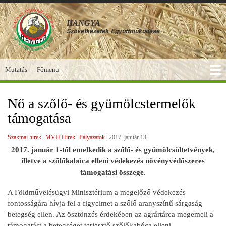
Ugrás
a
HANGYA
tartalomra
Szövetkezetek
Együttműködése
Mutatás — Főmenü
Főmenü
SZOLGÁLTATÁSOK
KÉPGALÉRIA
TUDÁSBÁZIS
A HANGYA
FÓRUM
HÍREK
Nő a szőlő- és gyümölcstermelők
támogatása
Szakmai hírek
MVH Hírek
Pályázatok
|
2017. január 13.
2017. január 1-től emelkedik a szőlő- és gyümölcsültetvények,
illetve a szőlőkabóca elleni védekezés növényvédőszeres
támogatási összege.
A Földművelésügyi Minisztérium a megelőző védekezés
fontosságára hívja fel a figyelmet a szőlő aranyszínű sárgaság
betegség ellen. Az ösztönzés érdekében az agrártárca megemeli a
támogatást a betegséget terjesztő szőlőkabóca elleni