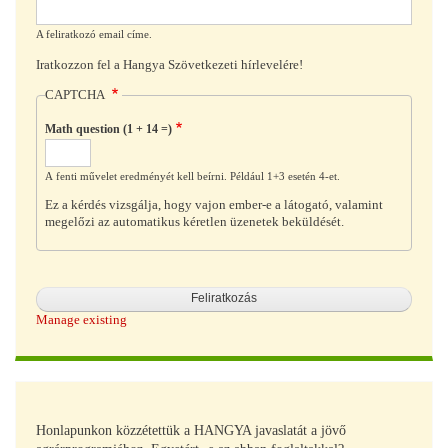
A feliratkozó email címe.
Iratkozzon fel a Hangya Szövetkezeti hírlevelére!
CAPTCHA
Math question (1 + 14 =)
A fenti művelet eredményét kell beírni. Például 1+3 esetén 4-et.
Ez a kérdés vizsgálja, hogy vajon ember-e a látogató, valamint
megelőzi az automatikus kéretlen üzenetek beküldését.
Manage existing
Honlapunkon közzétettük a HANGYA javaslatát a jövő