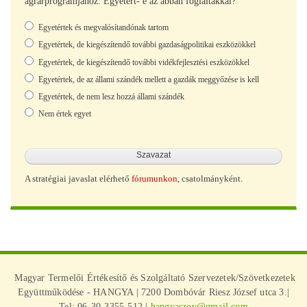
agrárprogramjához. Egyetért- e az abban foglaltakkal?
Választások
Egyetértek és megvalósítandónak tartom
Egyetértek, de kiegészítendő további gazdaságpolitikai eszközökkel
Egyetértek, de kiegészítendő további vidékfejlesztési eszközökkel
Egyetértek, de az állami szándék mellett a gazdák meggyőzése is kell
Egyetértek, de nem lesz hozzá állami szándék
Nem értek egyet
A stratégiai javaslat elérhető
fórumunkon
, csatolmányként.
Magyar Termelői Értékesítő és Szolgáltató Szervezetek/Szövetkezetek
Együttműködése - HANGYA | 7200 Dombóvár Riesz József utca 3.|
Tel: 06-30-3355-512 |
hangyaszov@gmail.com