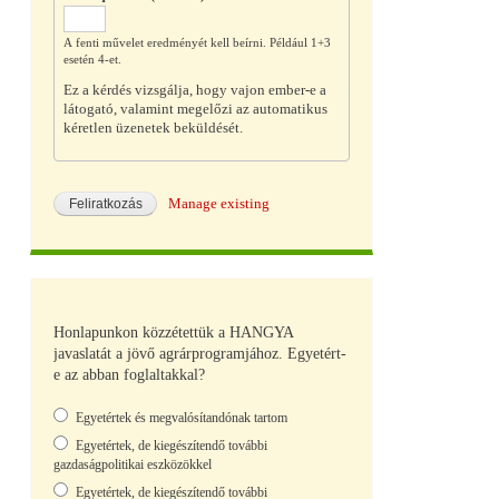
A fenti művelet eredményét kell beírni. Például 1+3
esetén 4-et.
Ez a kérdés vizsgálja, hogy vajon ember-e a
látogató, valamint megelőzi az automatikus
kéretlen üzenetek beküldését.
Manage existing
Honlapunkon közzétettük a HANGYA
javaslatát a jövő agrárprogramjához. Egyetért-
e az abban foglaltakkal?
Választások
Egyetértek és megvalósítandónak tartom
Egyetértek, de kiegészítendő további
gazdaságpolitikai eszközökkel
Egyetértek, de kiegészítendő további