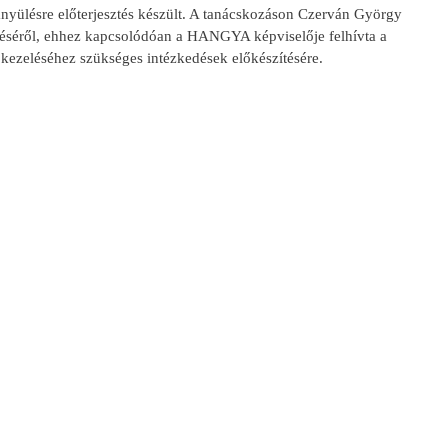
mányülésre előterjesztés készült. A tanácskozáson Czerván György
déséről, ehhez kapcsolódóan a HANGYA képviselője felhívta a
 kezeléséhez szükséges intézkedések előkészítésére.