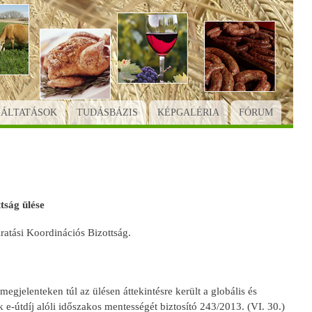
GÁLTATÁSOK
TUDÁSBÁZIS
KÉPGALÉRIA
FÓRUM
tság ülése
ratási Koordinációs Bizottság.
gjelenteken túl az ülésen áttekintésre került a globális és
k e-útdíj alóli időszakos mentességét biztosító 243/2013. (VI. 30.)