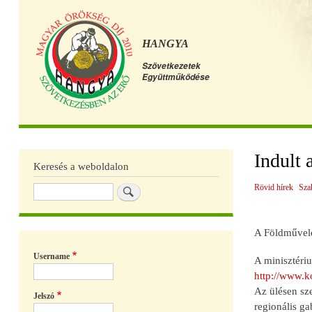
HANGYA
Szövetkezetek
Együttműködése
Főmenü
Indult 
Keresés a weboldalon
Rövid hírek
Sza
Keresés
A Földművelés
Username
A minisztériu
http://www.k
Az ülésen sze
Jelszó
regionális ga