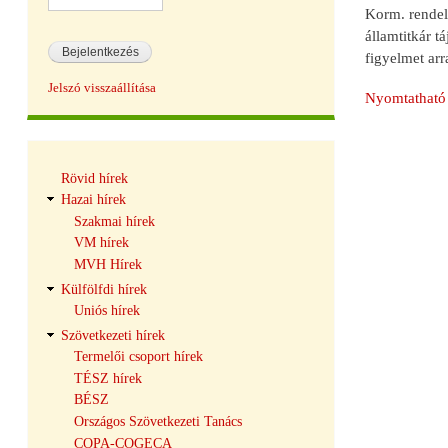
Korm. rendele
államtitkár 
figyelmet arr
Jelszó visszaállítása
Nyomtatható 
Hírek
Rövid hírek
navigáció
Hazai hírek
Szakmai hírek
VM hírek
MVH Hírek
Külfölfdi hírek
Uniós hírek
Szövetkezeti hírek
Termelői csoport hírek
TÉSZ hírek
BÉSZ
Országos Szövetkezeti Tanács
COPA-COGECA