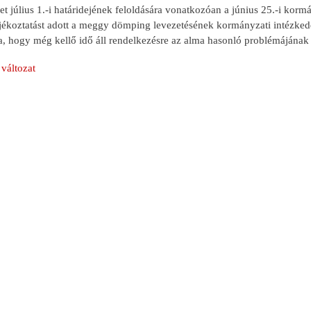
t július 1.-i határidejének feloldására vonatkozóan a június 25.-i kor
tájékoztatást adott a meggy dömping levezetésének kormányzati intézke
a, hogy még kellő idő áll rendelkezésre az alma hasonló problémájának
változat