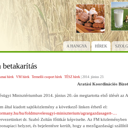
Ugrás
a
tartalomra
A HANGYA
HÍREK
SZOL
a betakarítás
kmai hírek
VM hírek
Termelői csoport hírek
TÉSZ hírek
|
2014. június 23.
Aratási Koordinációs Bizot
ügyi Minisztériumban 2014. június 20.-án megtartotta első ülését az A
m által kiadott sajtóközlemény a következő linken érhető el:
ormany.hu/hu/foldmuvelesugyi-miniszterium/agrargazdasagert-…
rvezetünket dr. Szabó Zoltán főtitkár képviselte. Az FM közleményben me
bonapiaci helyzet, és bejelentésre került, hogy a mezőgazdasági szállító