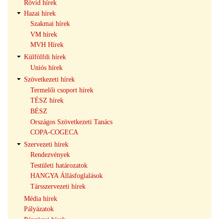
Rövid hírek
navigáció
Hazai hírek
Szakmai hírek
VM hírek
MVH Hírek
Külfölfdi hírek
Uniós hírek
Szövetkezeti hírek
Termelői csoport hírek
TÉSZ hírek
BÉSZ
Országos Szövetkezeti Tanács
COPA-COGECA
Szervezeti hírek
Rendezvények
Testületi határozatok
HANGYA Állásfoglalások
Társszervezeti hírek
Média hírek
Pályázatok