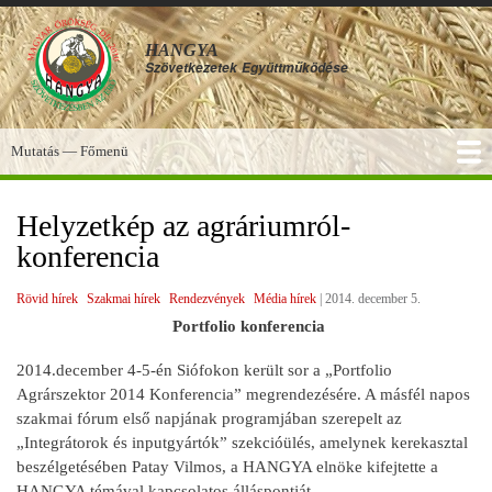
Ugrás
a
HANGYA
tartalomra
Szövetkezetek
Együttműködése
Mutatás — Főmenü
Főmenü
SZOLGÁLTATÁSOK
KÉPGALÉRIA
TUDÁSBÁZIS
A HANGYA
FÓRUM
HÍREK
Helyzetkép az agráriumról-
konferencia
Rövid hírek
Szakmai hírek
Rendezvények
Média hírek
|
2014. december 5.
Portfolio konferencia
2014.december 4-5-én Siófokon került sor a „Portfolio
Agrárszektor 2014 Konferencia” megrendezésére. A másfél napos
szakmai fórum első napjának programjában szerepelt az
„Integrátorok és inputgyártók” szekcióülés, amelynek kerekasztal
beszélgetésében Patay Vilmos, a HANGYA elnöke kifejtette a
HANGYA témával kapcsolatos álláspontját.