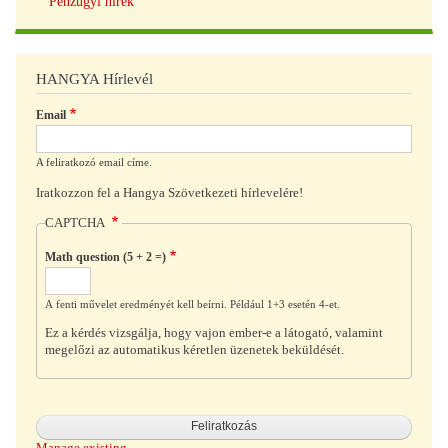
Pénzügyi hírek
HANGYA Hírlevél
Email
A feliratkozó email címe.
Iratkozzon fel a Hangya Szövetkezeti hírlevelére!
CAPTCHA
Math question (5 + 2 =)
A fenti művelet eredményét kell beírni. Például 1+3 esetén 4-et.
Ez a kérdés vizsgálja, hogy vajon ember-e a látogató, valamint
megelőzi az automatikus kéretlen üzenetek beküldését.
Manage existing