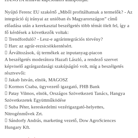
Nyújtó Ferenc EU szakértő „Miből profitálhatnak a termelők? - Az
integráció új irányai az unióban és Magyarországon” című
előadása után a kerekasztal beszélgetés több témát ölelt fel, így a
fő kérdések a következők voltak:
 Trendforduló? - Lesz-e agrárintegrációs törvény?
 Harc az agrár-rezsicsökkentésért.
 Árváltozások, új termékek az inputanyag-piacon
A beszélgetés moderátora Hazafi László, a rendező szervet
képviselő agrárgazdasági szakújságíró volt, míg a beszélgetés
résztvevői:
 Jakab István, elnök, MAGOSZ
 Kormos Csaba, ügyvezető igazgató, FHB Bank
 Patay Vilmos, elnök, Országos Szövetkezeti Tanács, Hangya
Szövetkezetek Együttműködése
 Suba Péter, kereskedelmi vezérigazgató-helyettes,
Nitrogénművek Zrt.
 Sándorfy András, marketing vezető, Dow AgroSciences
Hungary Kft.