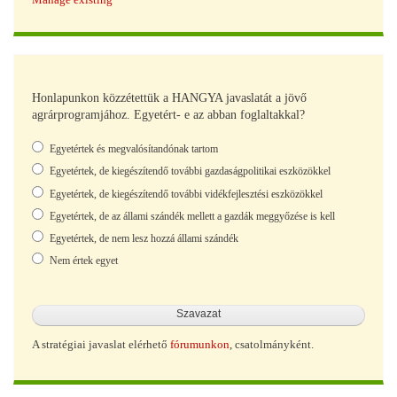
Honlapunkon közzétettük a HANGYA javaslatát a jövő
agrárprogramjához. Egyetért- e az abban foglaltakkal?
Választások
Egyetértek és megvalósítandónak tartom
Egyetértek, de kiegészítendő további gazdaságpolitikai eszközökkel
Egyetértek, de kiegészítendő további vidékfejlesztési eszközökkel
Egyetértek, de az állami szándék mellett a gazdák meggyőzése is kell
Egyetértek, de nem lesz hozzá állami szándék
Nem értek egyet
A stratégiai javaslat elérhető
fórumunkon
, csatolmányként.