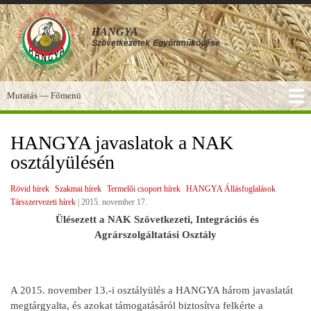
Ugrás
a
HANGYA
tartalomra
Szövetkezetek
Együttműködése
Mutatás — Főmenü
Főmenü
SZOLGÁLTATÁSOK
KÉPGALÉRIA
TUDÁSBÁZIS
A HANGYA
FÓRUM
HÍREK
HANGYA javaslatok a NAK
osztályülésén
Rövid hírek
Szakmai hírek
Termelői csoport hírek
HANGYA Állásfoglalások
Társszervezeti hírek
|
2015. november 17.
Ülésezett a NAK Szövetkezeti, Integrációs és
Agrárszolgáltatási Osztály
A 2015. november 13.-i osztályülés a HANGYA három javaslatát
megtárgyalta, és azokat támogatásáról biztosítva felkérte a