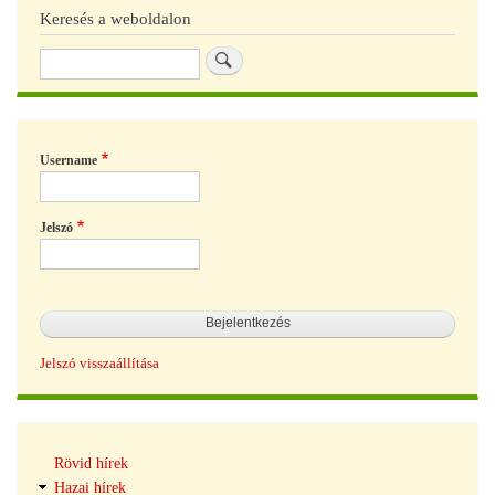
Keresés a weboldalon
Keresés
Username
Jelszó
Jelszó visszaállítása
Hírek
Rövid hírek
navigáció
Hazai hírek