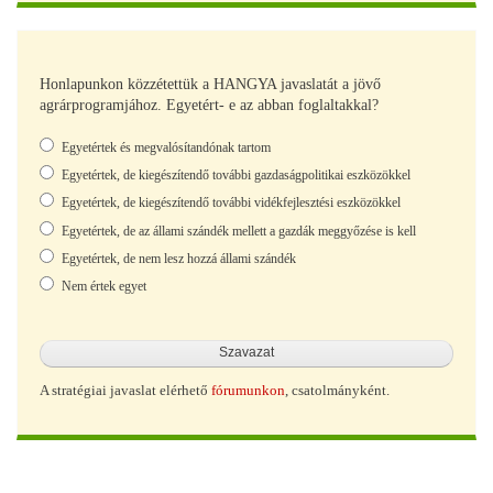
Honlapunkon közzétettük a HANGYA javaslatát a jövő
agrárprogramjához. Egyetért- e az abban foglaltakkal?
Választások
Egyetértek és megvalósítandónak tartom
Egyetértek, de kiegészítendő további gazdaságpolitikai eszközökkel
Egyetértek, de kiegészítendő további vidékfejlesztési eszközökkel
Egyetértek, de az állami szándék mellett a gazdák meggyőzése is kell
Egyetértek, de nem lesz hozzá állami szándék
Nem értek egyet
A stratégiai javaslat elérhető
fórumunkon
, csatolmányként.