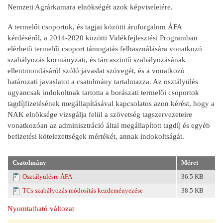
Nemzeti Agrárkamara elnökségét azok képviseletére.
A termelői csoportok, és tagjai közötti áruforgalom ÁFA
kérdéséről, a 2014-2020 közötti Vidékfejlesztési Programban
elérhető termelői csoport támogatás felhasználására vonatkozó
szabályozás kormányzati, és tárcaszintű szabályozásának
ellentmondásáról szóló javaslat szövegét, és a vonatkozó
határozati javaslatot a csatolmány tartalmazza. Az osztályülés
ugyancsak indokoltnak tartotta a borászati termelői csoportok
tagdíjfizetésének megállapításával kapcsolatos azon kérést, hogy a
NAK elnöksége vizsgálja felül a szövetség tagszervezeteire
vonatkozóan az adminisztráció által megállapított tagdíj és egyéb
befizetési kötelezettségek mértékét, annak indokoltságát.
Csatolmány
Méret
Osztályülésre ÁFA
36.5 KB
TCs szabályozás módosítás kezdeményezése
38.5 KB
Nyomtatható változat